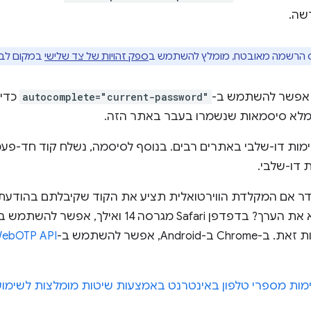
שה.
פס הרשמה מאובטח, מומלץ להשתמש ב
ספק זהויות של צד שלישי
במקום לב
 אפשר להשתמש ב-
autocomplete="current-password"
כדי 
לא סיסמאות שנשמרו בעבר באתר הזה.
 דו-שלבי.
ן Safari מגרסה 14 ואילך, אפשר להשתמש ב-
 ב-Android, אפשר להשתמש ב-
ebOTP API
מות מספרי טלפון באינטרנט באמצעות שיטות מומלצות לשימוש ב