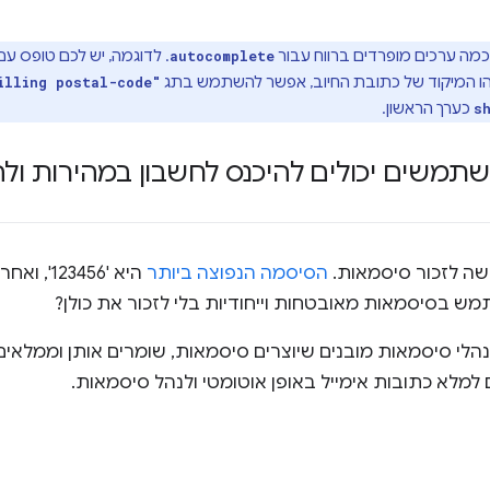
מה ערכים מופרדים ברווח עבור
. לדוגמה, יש לכם טופס ע
autocomplete
 מהו המיקוד של כתובת החיוב, אפשר להשתמש בתג
illing postal-code"
כערך הראשון.
s
תמשים יכולים להיכנס לחשבון במהירות 
ה לזכור סיסמאות.
הסיסמה הנפוצה ביותר
היא '3456
ש בסיסמאות מאובטחות וייחודיות בלי לזכור את כולן?
הלי סיסמאות מובנים שיוצרים סיסמאות, שומרים אותן וממלאים
למלא כתובות אימייל באופן אוטומטי ולנהל סיסמאות.