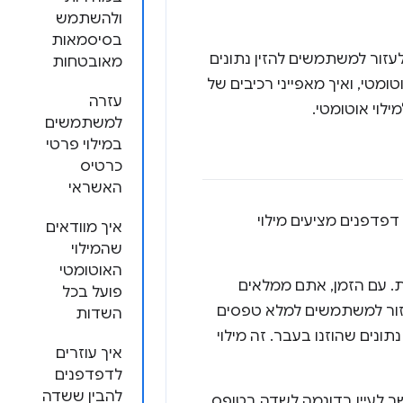
ולהשתמש
בסיסמאות
עזור למשתמשים להזין נתונים
מאובטחות
ומטי, ואיך מאפייני רכיבים של
עזרה
לוי אוטומטי.
למשתמשים
במילוי פרטי
כרטיס
האשראי
פדפנים מציעים מילוי
איך מוודאים
שהמילוי
האוטומטי
ת. עם הזמן, אתם ממלאים
פועל בכל
זור למשתמשים למלא טפסים
השדות
נים שהוזנו בעבר. זה מילוי
איך עוזרים
לדפדפנים
להבין ששדה
שר לעיין בדוגמה לשדה בטופס.