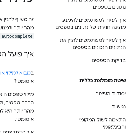
איך לעזור למשתמשים להזין
נתונים בטפסים
זה מעייף להזין 
איך לעזור למשתמשים להימנע
מהזנה חוזרת של נתונים בטפסים
מהר יותר ולמנוע 
autocomplete
ו
איך לעזור למשתמשים להזין את
הנתונים הנכונים בטפסים
איך פועל המ
בדיקת הטפסים
ב
מבוא למילוי או
שיטה מומלצת כללית
אוטומטי?
יסודות העיצוב
מילוי טפסים הוא
הרבה טפסים, ול
נגישות
מהר יותר היא לה
אוטומטי.
התאמה לשוק המקומי
והבינלאומי
איך הדפדפנים יו