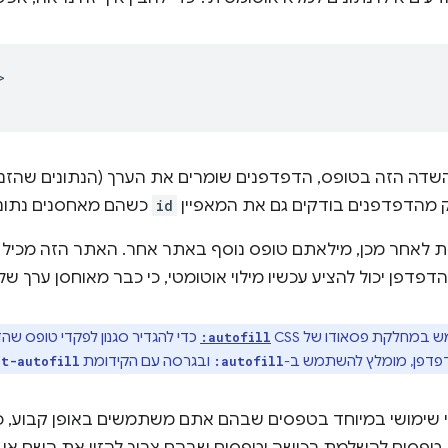


שדה הזה בטופס, הדפדפנים שומרים את הערך (הנתונים שהזנת
 מהדפדפנים בודקים גם את המאפיין
id
כשהם מאחסנים נתוני
ות לאחר מכן, מילאתם טופס נוסף באתר אחר. האתר הזה מכיל
הדפדפן יכול להציע עכשיו מילוי אוטומטי, כי כבר מאוחסן ערך של name
מחלקת פסאודו של CSS‏
כדי להגדיר סגנון לפקדי טופס שה
:autofill
דפדפן, מומלץ להשתמש ב-
ובגרסה עם הקידומת
it-autofill
:autofill
י שימושי במיוחד בטפסים שבהם אתם משתמשים באופן קבוע, כ