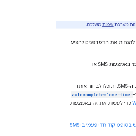
נות מערכת
אימות
משלכם.
להנחות את הדפדפנים להציע
אפשר להגדיר אימות דו-שלבי באתרים רבים. בנוסף לסיסמה, נשלח קוד חד-פעמי באמצעות SMS או
האם לא יהיה נהדר אם המקלדת הווירטואלית תציע את הקוד שקיבלתם בהודעת ה-SMS, ותוכלו לבחור אותו
autocomplete="one-time-
W
כדי לעשות את זה באמצעות
טופס קוד חד-פעמי ב-SMS