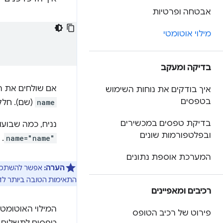
אבטחה ופרטיות
מילוי אוטומטי
בדיקה ומעקב
אם שולחים את ה
איך בודקים את נוחות השימוש
בטפסים
name
(שם). חלק
בדיקת טפסים במכשירים
נניח, כמה שבוע
ובפלטפורמות שונים
name="name"
. 
המערכת אוספת נתונים
הערה:
אפשר להשתמש ב
התאימות הטובה ביותר ל
רכיבים ומאפיינים
המילוי האוטומט
פירוט של רכיב הטופס