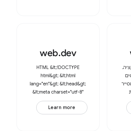
אליט.
ולהחליט אם הם צריכים
גישת כתיבה או לא. כדי
לפתוח ספרייה, קוראים ל-
call
web.dev
יה.
HTML &lt;!DOCTYPE
ים
html&gt; &lt;html
ייר
lang="en"&gt; &lt;head&gt;
&lt;meta charset="utf-8"
/&gt; &lt;meta
Learn more
name="viewport"
content="width=device-
width, initial-scale=1" /&gt;