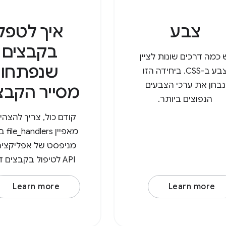
צבע
איך לטפל
בקבצים
 כמה דרכים שונות לציין
שנפתחו
צבע ב-CSS. ביחידה הזו
נבחן את ערכי הצבעים
מסייר הקבצ
הנפוצים ביותר.
קודם כול, צריך להצהי
מאפיין 
מניפסט של אפליקציה
API לטיפול בקבצים 
לציין את ה
Learn more
Learn more
(כתובת URL לטיפ
המאפיין ept
אובייקט עם 