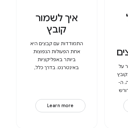
איך לשמור
קובץ
התמודדות עם קבצים היא
ים
אחת הפעולות הנפוצות
ביותר באפליקציות
ר על
באינטרנט. בדרך כלל,
file_handlers בקובץ
משתמשים צריכים להעלות
. ה-
קובץ, לבצע בו שינויים ואז
דורש
להוריד אותו שוב, וכך נוצר
מאפיין action
עותק בתיקיית ההורדות. עם
Learn more
ול) ואת
ה-API לגישה למערכת
acc, שהוא
הקבצים, המשתמשים יכולים
סוגי MIME
עכשיו לפתוח קבצים ישירות,