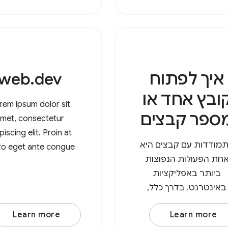
AudioBufferSourceNode או
OscillatorNode. לדוגמה,
יח שיש אוסילטור בסיסי
ם מסנן מעביר נמוכים.
Browser Support
איך לפתוח
web.dev
ובץ אחד או
rem ipsum dolor sit
ספר קבצים
met, consectetur
piscing elit. Proin at
מודדות עם קבצים היא
ero eget ante congue
חת הפעולות הנפוצות
estie. Integer varius
ביותר באפליקציות
m leo. Duis est nisi,
באינטרנט. בדרך כלל,
corper et posuere eu,
תמשים צריכים להעלות
s sed lorem
Learn more
Learn more
בץ, לבצע בו שינויים ואז
איפסום דולור סיט א