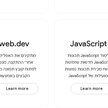
וריד אותו שוב, וכך נוצר
קונסקטורר אדיפיסינג 
ק בתיקיית ההורדות. עם
In at
ה-API לגישה למערכת
צים, המשתמשים יכולים
יו לפתוח קבצים ישירות,
web.dev
JavaScript
לימוד JavaScript תכונות
מתקינים את האפליקצ
JavaScript חדשות שזמינות
אחרי ההתקנה, מנס
יו מכירת תכונות נפוצות
לפתוח קובץ תמונה מס
ומועילות של JavaScript
הקבצים באמצעות
אופטימיזציה של INP נמוך
האפליקציה.
Learn more
Learn more
שנגרם על ידי JavaScript
ופטימיזציה של משאבי
JavaScript של צד שלישי