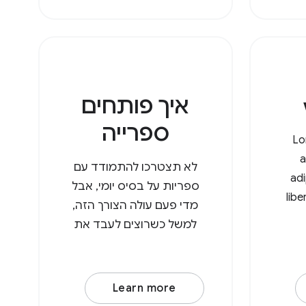
איך פותחים
ספרייה
Lo
a
לא תצטרכו להתמודד עם
adi
ספריות על בסיס יומי, אבל
lib
מדי פעם עולה הצורך הזה,
mol
למשל כשרוצים לעבד את
eni
כל התמונות בספרייה. עם
ullam
File System Access API,
matti. לורם
המשתמשים יכולים עכשיו
Learn more
מט,
לפתוח ספריות בדפדפן