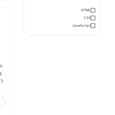
HTML
CSS
JavaScript
א
כד
יוצ