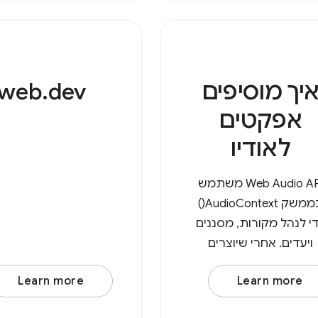
כמפתחות ומערכים 
סיומות הקבצים התוא
לאחר מכן, צריך להש
יך מוסיפים
web.dev
אפקטים
לאודיו
‫Web Audio API משתמש
בממשק AudioContext()
י לנהל מקורות, מסננים
ויעדים. אחרי שיוצרים
AudioContext() חדש,
Learn more
Learn more
רים צומת של מקור אודיו,
כמו