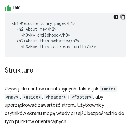
Tak
<h1>Welcome to my page</h1>

  <h2>About me</h2>

    <h3>My childhood</h3>

  <h2>About this website</h2>

    <h3>How this site was built</h3>
Struktura
Używaj elementów orientacyjnych, takich jak
<main>
,
<nav>
,
<aside>
,
<header>
i
<footer>
, aby
uporządkować zawartość strony. Użytkownicy
czytników ekranu mogą wtedy przejść bezpośrednio do
tych punktów orientacyjnych.