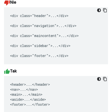
Nie
<div class="header">...</div>

<div class="navigation">...</div>

<div class="maincontent">...</div>

<div class="sidebar">...</div>

<div class="footer">...</div>
Tak
<header>...</header>

<nav>...</nav>

<main>...</main>

<aside>...</aside>

<footer>...</footer>