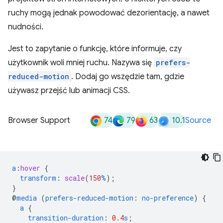
ruchy mogą jednak powodować dezorientację, a nawet
nudności.
Jest to zapytanie o funkcję, które informuje, czy
użytkownik woli mniej ruchu. Nazywa się
prefers-
reduced-motion
. Dodaj go wszędzie tam, gdzie
używasz przejść lub animacji CSS.
74
79
63
10.1
Browser Support
Source
a
:
hover
{
transform
:
scale
(
150
%
);
}
@
media
(
prefers-reduced-motion
:
no-preference
)
{
a
{
transition-duration
:
0.4
s
;