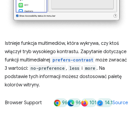
Istnieje funkcja multimediów, która wykrywa, czy ktoś
włączył tryb wysokiego kontrastu. Zapytanie dotyczące
funkcji multimedialnej
prefers-contrast
może zwracać
3 wartości:
no-preference
,
less
i
more
. Na
podstawie tych informacji możesz dostosować paletę
kolorów witryny.
96
96
101
14.1
Browser Support
Source