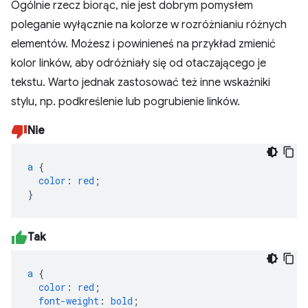
Ogólnie rzecz biorąc, nie jest dobrym pomysłem
poleganie wyłącznie na kolorze w rozróżnianiu różnych
elementów. Możesz i powinieneś na przykład zmienić
kolor linków, aby odróżniały się od otaczającego je
tekstu. Warto jednak zastosować też inne wskaźniki
stylu, np. podkreślenie lub pogrubienie linków.
Nie
a
{
color
:
red
;
}
Tak
a
{
color
:
red
;
font-weight
:
bold
;