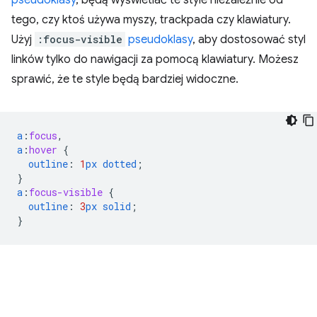
tego, czy ktoś używa myszy, trackpada czy klawiatury.
Użyj
:focus-visible
pseudoklasy
, aby dostosować styl
linków tylko do nawigacji za pomocą klawiatury. Możesz
sprawić, że te style będą bardziej widoczne.
a
:
focus
,
a
:
hover
{
outline
:
1
px
dotted
;
}
a
:
focus-visible
{
outline
:
3
px
solid
;
}