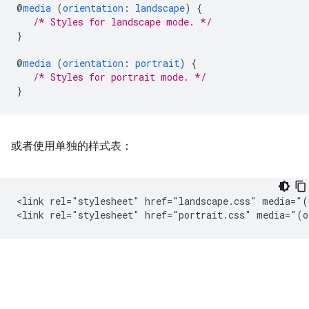
@
media
(
orientation
:
landscape
)
{
/* Styles for landscape mode. */
}
@
media
(
orientation
:
portrait
)
{
/* Styles for portrait mode. */
}
或者使用单独的样式表：
<link rel="stylesheet" href="landscape.css" media="(