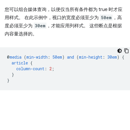
您可以组合媒体查询，以便仅当所有条件都为 true 时才应
用样式。 在此示例中，视口的宽度必须至少为
50em
，高
度必须至少为
30em
，才能应用列样式。 这些断点是根据
内容量选择的。
@
media
(
min-width
:
50em
)
and
(
min-height
:
30em
)
{
article
{
column-count
:
2
;
}
}