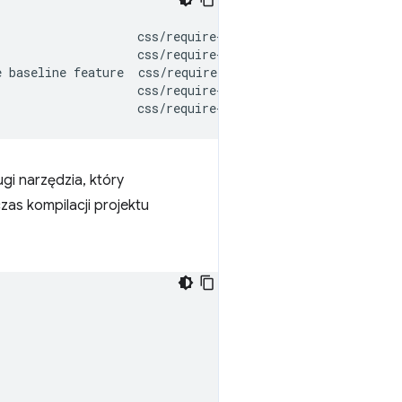
                   css/require-baseline

                   css/require-baseline

 baseline feature  css/require-baseline

                   css/require-baseline

gi narzędzia, który
zas kompilacji projektu