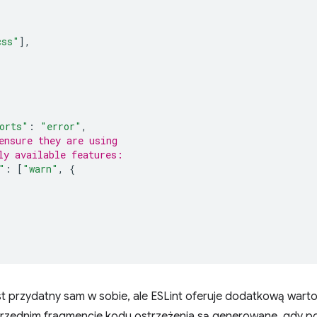
css"
],
orts"
:
"error"
,
ensure they are using
ly available features:
"
:
[
"warn"
,
{
st przydatny sam w sobie, ale ESLint oferuje dodatkową wart
rzednim fragmencie kodu ostrzeżenia są generowane, gdy poja