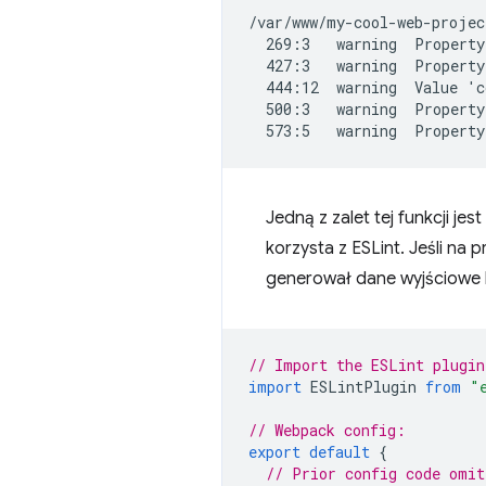
/var/www/my-cool-web-projec
  269:3   warning  Property
  427:3   warning  Property
  444:12  warning  Value 'c
  500:3   warning  Property
Jedną z zalet tej funkcji j
korzysta z ESLint. Jeśli na
generował dane wyjściowe l
// Import the ESLint plugin
import
ESLintPlugin
from
"
// Webpack config:
export
default
{
// Prior config code omit