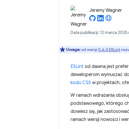
Jeremy Wagner
Data publikacji: 12 marca 2025 r
Uwaga:
od wersji
0.6.0 ESLint
nazw
ESLint
od dawna jest prefer
deweloperom wymuszać dobr
kodu CSS
w projektach, of
W ramach wdrażania obsługi
podstawowego, którego chc
dowiesz się, jak zastosowa
ramach wersji nowości i we