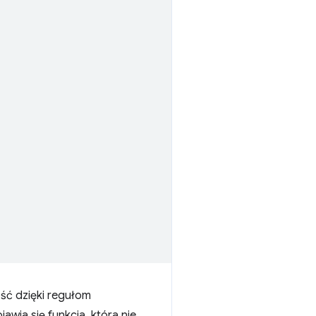
ość dzięki regułom
wia się funkcja, która nie