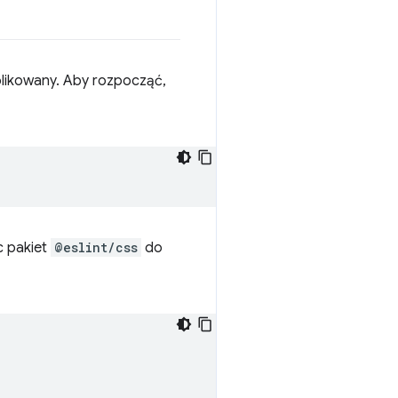
plikowany. Aby rozpocząć,
c pakiet
@eslint/css
do