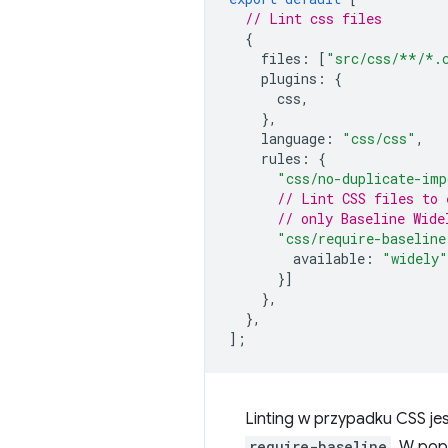
// Lint css files
{
files
:
[
"src/css/**/*.
plugins
:
{
css
,
},
language
:
"css/css"
,
rules
:
{
"css/no-duplicate-imp
// Lint CSS files to 
// only Baseline Wide
"css/require-baseline
available
:
"widely"
}]
},
},
];
Linting w przypadku CSS je
require-baseline
. W pop