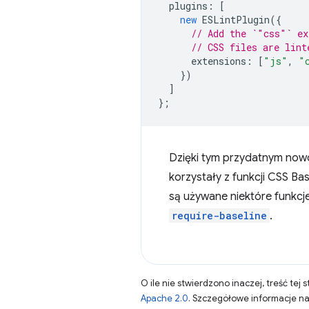
plugins
:
[
new
ESLintPlugin
({
// Add the `"css"` ex
// CSS files are lint
extensions
:
[
"js"
,
"
})
]
};
Dzięki tym przydatnym nowo
korzystały z funkcji CSS Ba
są używane niektóre funkcje
require-baseline
.
O ile nie stwierdzono inaczej, treść tej 
Apache 2.0
. Szczegółowe informacje n