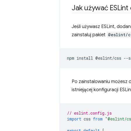
Jak używać ESLint 
Jeśli używasz ESLint, doda
zainstaluj pakiet
@eslint/c
Po zainstalowaniu możesz 
istniejącej konfiguracji ESLin
// eslint.config.js
import
css
from
"@eslint/c
export
default
[