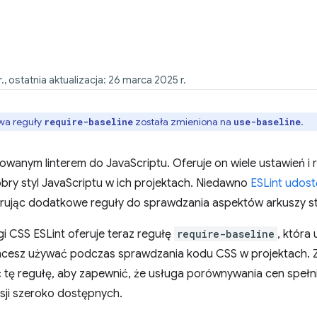
., ostatnia aktualizacja: 26 marca 2025 r.
a reguły
została zmieniona na
.
require-baseline
use-baseline
owanym linterem do JavaScriptu. Oferuje on wiele ustawień i 
y styl JavaScriptu w ich projektach. Niedawno
ESLint udos
erując dodatkowe reguły do sprawdzania aspektów arkuszy st
 CSS ESLint oferuje teraz regułę
require-baseline
, która
esz używać podczas sprawdzania kodu CSS w projektach. Z
ć tę regułę, aby zapewnić, że usługa porównywania cen spełn
rsji szeroko dostępnych.