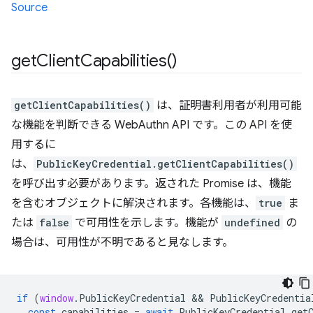
Source
get
Client
Capabilities(
)
getClientCapabilities()
は、証明書利用者が利用可能
な機能を判断できる WebAuthn API です。この API を使
用するに
は、
PublicKeyCredential.getClientCapabilities()
を呼び出す必要があります。返された Promise は、機能
を含むオブジェクトに解決されます。各機能は、
true
ま
たは
false
で可用性を示します。機能が
undefined
の
場合は、可用性が不明であると見なします。
if
(
window
.
PublicKeyCredential
 && 
PublicKeyCredentia
const
capabilities
=
await
PublicKeyCredential
.
get