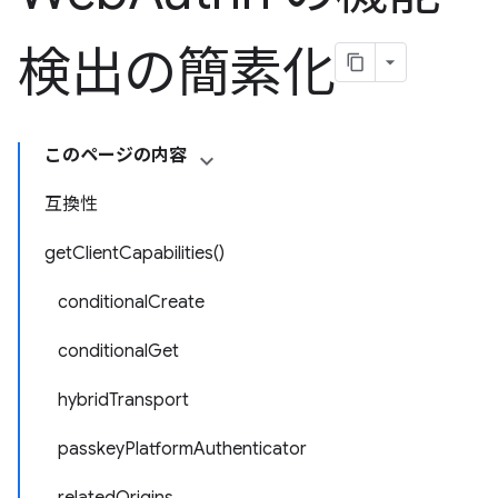
検出の簡素化
このページの内容
互換性
getClientCapabilities()
conditionalCreate
conditionalGet
hybridTransport
passkeyPlatformAuthenticator