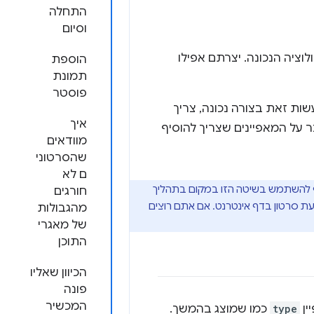
התחלה
וסיום
וציה הנכונה. יצרתם אפילו
הוספת
תמונת
פוסטר
עשות זאת בצורה נכונה, צריך
איך
 על המאפיינים שצריך להוסיף
מוודאים
שהסרטוני
ם לא
YouTub] או ל-[Vimeo]. במקרים רבים, עדיף להשתמש בשיטה הזו במקום בתהליך
חורגים
 סרטון בדף אינטרנט. אם אתם רוצים
מהגבולות
של מאגרי
התוכן
הכיוון שאליו
פונה
המכשיר
type
כמו שמוצג בהמשך.