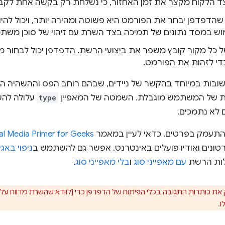
 הלקוח מקצר את זמן האחזור, כי נשלחת רק בקשה אחת לקבל
דפדפן יבחר את הפורמט היא פשוטה ומהירה יותר, ויכול להיו
ש במסד נתונים של תמיכה בצד השרת עם זיהוי של סוכן משת
של כל מקור קובץ משפר את ביצועי הרשת. הדפדפן יכול לבחור מק
די לזהות את הפורמט.
ובות במיוחד בהקשר של ניידים, שבהם רוחב הפס וההשהיה הם ב
ת של המשתמש מוגבלת. השמטה של המאפיין
type
עלולה להש
 לא נתמכים.
התעמק בפרטים. כדאי לעיין במאמר
tal Media Primer for Geeks
רטונים ואודיו פועלים באינטרנט. אפשר גם להשתמש ב
ניפוי באג
לות הרשת
עם מאפייני סוג
ו
בלי מאפייני סוג
.
ו.