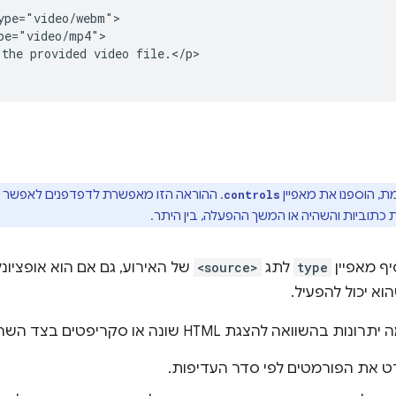
ype="video/webm">

pe="video/mp4">

the provided video file.</p>

, הוספנו את מאפיין
. ההוראה הזו מאפשרת לדפדפנים לאפשר 
controls
 כתוביות והשהיה או המשך ההפעלה, בין היתר.
ף מאפיין
type
לתג
<source>
של האירוע, גם אם הוא אופציונל
א יכול להפעיל.
ה להצגת HTML שונה או סקריפטים בצד השרת, במיוחד בנייד:
 את הפורמטים לפי סדר העדיפות.