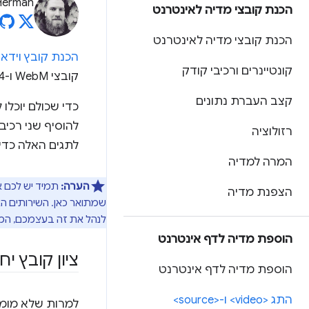
Herman
הכנת קובצי מדיה לאינטרנט
הכנת קובצי מדיה לאינטרנט
הכנת קובץ וידאו
קונטיינרים ורכיבי קודק
קובצי WebM ו-MP4 נפרדים לדפדפנים שונים.
קצב העברת נתונים
כדי שכולם יוכלו
להוסיף שני רכיבי HTML: הרכ
רזולוציה
לתגים האלה כדי 
המרה למדיה
הערה:
הצפנת מדיה
שמתואר כאן. השירותים ה
לנהל את זה בעצמכם, המש
הוספת מדיה לדף אינטרנט
ציון קובץ יח
הוספת מדיה לדף אינטרנט
התג <video> ו-<source>
למרות שלא מומלץ, אפשר להש