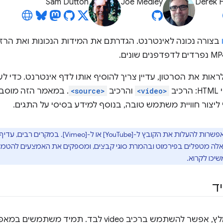
Sam Dutton
Joe Medley
Derek 
בצורה נכונה לאינטרנט. הגדרתם את המידות הנכונות ואת הרזול
 לראות את הסרטון, עדיין צריך להוסיף אותו לדף אינטרנט. כדי ל
יב
<video>
והרכיב
<source>
. במאמר הזה מוסבר
ליצור חוויית משתמש טובה, בנוסף למידע בסיסי על התגים.
תמיד יש לכם אפשרות להעלות את הקובץ ל-[e
אלה מטפלים בפירמוט ובהמרת סוגי קבצים, ומספקים את האמצעים להטמעת
יכו לקרוא.
יד
תמש ברכיב video לבד. תמיד משתמשים במאפיין