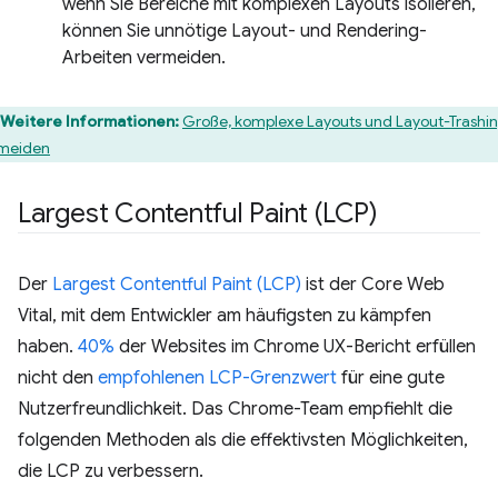
wenn Sie Bereiche mit komplexen Layouts isolieren,
können Sie unnötige Layout- und Rendering-
Arbeiten vermeiden.
Weitere Informationen:
Große, komplexe Layouts und Layout-Trashi
meiden
Largest Contentful Paint (LCP)
Der
Largest Contentful Paint (LCP)
ist der Core Web
Vital, mit dem Entwickler am häufigsten zu kämpfen
haben.
40%
der Websites im Chrome UX-Bericht erfüllen
nicht den
empfohlenen LCP-Grenzwert
für eine gute
Nutzerfreundlichkeit. Das Chrome-Team empfiehlt die
folgenden Methoden als die effektivsten Möglichkeiten,
die LCP zu verbessern.