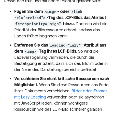
Ressource früh und mit hoher Priorität geladen wird:
Fügen Sie dem
<img>
- oder
<link
rel="preload">
-Tag des LCP-Bilds das Attribut
fetchpriority="high"
hinzu.
Dadurch wird die
Priorität der Bildressource erhöht, sodass das
Laden früher beginnen kann.
Entfernen Sie das
loading="lazy"
-Attribut aus
dem
<img>
-Tag Ihres LCP-Bilds.
So wird die
Ladeverzögerung vermieden, die durch die
Bestätigung entsteht, dass sich das Bild im oder in
der Nähe des Darstellungsbereichs befindet.
Verschieben Sie nicht kritische Ressourcen nach
Möglichkeit.
Wenn Sie diese Ressourcen ans Ende
Ihres Dokuments verschieben,
Bilder oder
iFrames
mit Lazy Loading
verwenden oder sie asynchron
mit JavaScript laden, können wichtigere
Ressourcen wie das LCP-Bild schneller geladen