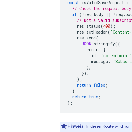
const
isValidSaveRequest
=
// Check the request body
if
(
!
req
.
body
||
!
req
.
bo
// Not a valid subscrip
res
.
status
(
400
);
res
.
setHeader
(
'Content-
res
.
send
(
JSON
.
stringify
({
error
:
{
id
:
'no-endpoint'
message
:
'Subscri
},
}),
);
return
false
;
}
return
true
;
};
Hinweis
: In dieser Route wird n