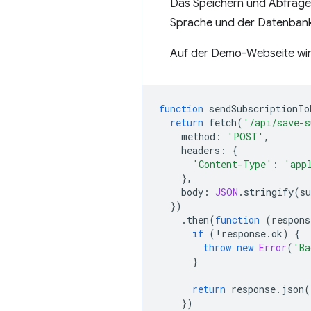
Das Speichern und Abfrag
Sprache und der Datenbankau
Auf der Demo-Webseite wi
function
sendSubscriptionTo
return
fetch
(
'/api/save-s
method
:
'POST'
,
headers
:
{
'Content-Type'
:
'app
},
body
:
JSON
.
stringify
(
su
})
.
then
(
function
(
respons
if
(
!
response
.
ok
)
{
throw
new
Error
(
'Ba
}
return
response
.
json
(
})