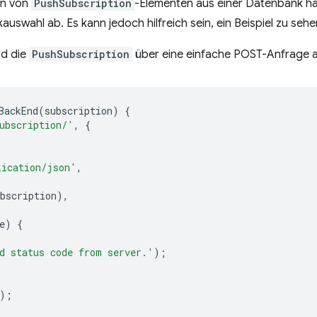
en von
PushSubscription
-Elementen aus einer Datenbank hä
swahl ab. Es kann jedoch hilfreich sein, ein Beispiel zu sehe
rd die
PushSubscription
über eine einfache POST-Anfrage 
BackEnd
(
subscription
)
{
ubscription/'
,
{
lication/json'
,
bscription
),
e
)
{
d status code from server.'
);
);