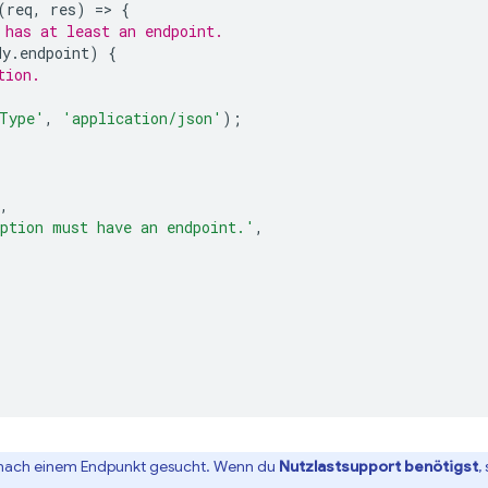
(
req
,
res
)
=
>
{
 has at least an endpoint.
dy
.
endpoint
)
{
tion.
Type'
,
'application/json'
);
,
ption must have an endpoint.'
,
ur nach einem Endpunkt gesucht. Wenn du
Nutzlastsupport benötigst
,