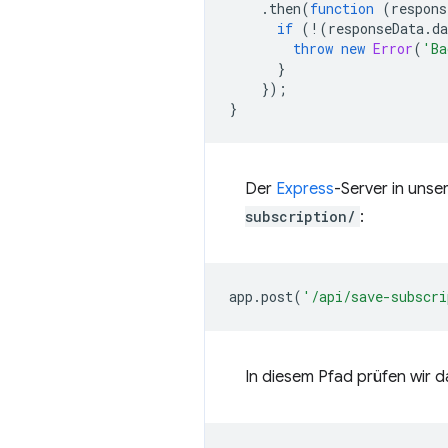
.
then
(
function
(
respons
if
(
!
(
responseData
.
da
throw
new
Error
(
'Ba
}
});
}
Der
Express
-Server in uns
subscription/
:
app
.
post
(
'/api/save-subscri
In diesem Pfad prüfen wir da