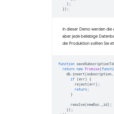
);
});
In dieser Demo werden die
aber jede beliebige Datenb
die Produktion sollten Sie 
function
saveSubscriptionTo
return
new
Promise
(
functi
db
.
insert
(
subscription
,
if
(
err
)
{
reject
(
err
);
return
;
}
resolve
(
newDoc
.
_id
);
});