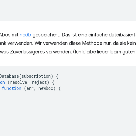
 Abos mit
nedb
gespeichert. Das ist eine einfache dateibasier
ank verwenden. Wir verwenden diese Methode nur, da sie keine
etwas Zuverlässigeres verwenden. (Ich bleibe lieber beim gute
Database
(
subscription
)
{
on
(
resolve
,
reject
)
{
function
(
err
,
newDoc
)
{