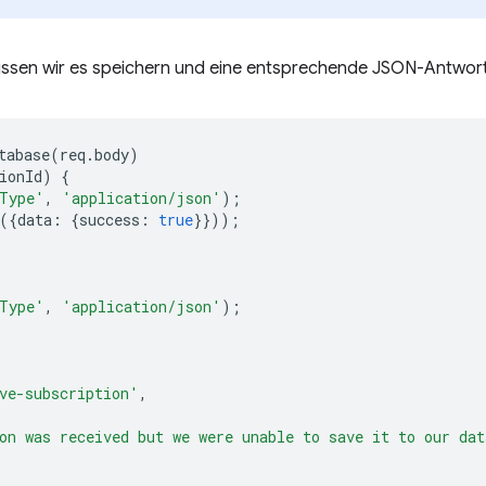
müssen wir es speichern und eine entsprechende JSON-Antwor
tabase
(
req
.
body
)
ionId
)
{
Type'
,
'application/json'
);
({
data
:
{
success
:
true
}}));
Type'
,
'application/json'
);
ve-subscription'
,
on was received but we were unable to save it to our dat