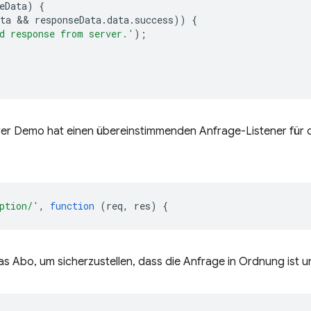
eData
)
{
ta
 && 
responseData
.
data
.
success
))
{
d response from server.'
);
erer Demo hat einen übereinstimmenden Anfrage-Listener für
ption/'
,
function
(
req
,
res
)
{
s Abo, um sicherzustellen, dass die Anfrage in Ordnung ist und 