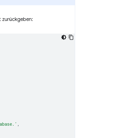
t zurückgeben:
abase.'
,