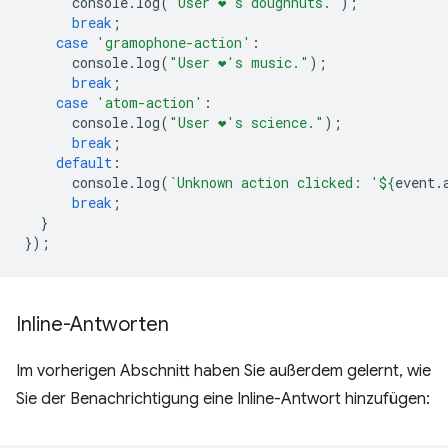
console
.
log
(
"User ❤️️'s doughnuts."
);
break
;
case
'gramophone-action'
:
console
.
log
(
"User ❤️️'s music."
);
break
;
case
'atom-action'
:
console
.
log
(
"User ❤️️'s science."
);
break
;
default
:
console
.
log
(
`Unknown action clicked: '
${
event
.
break
;
}
});
Inline-Antworten
Im vorherigen Abschnitt haben Sie außerdem gelernt, wie
Sie der Benachrichtigung eine Inline-Antwort hinzufügen: