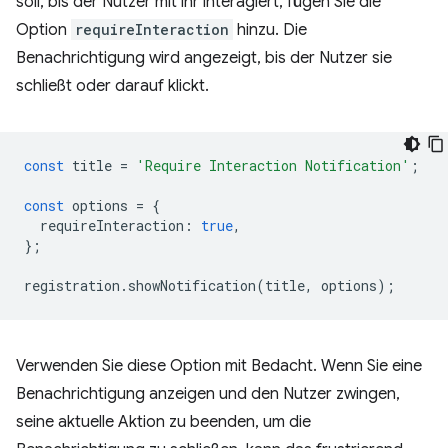
soll, bis der Nutzer mit ihr interagiert, fügen Sie die
Option
requireInteraction
hinzu. Die
Benachrichtigung wird angezeigt, bis der Nutzer sie
schließt oder darauf klickt.
const
title
=
'Require Interaction Notification'
;
const
options
=
{
requireInteraction
:
true
,
};
registration
.
showNotification
(
title
,
options
);
Verwenden Sie diese Option mit Bedacht. Wenn Sie eine
Benachrichtigung anzeigen und den Nutzer zwingen,
seine aktuelle Aktion zu beenden, um die