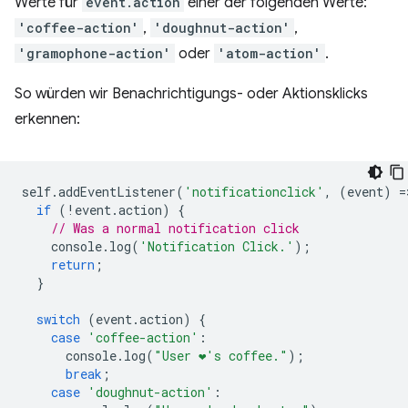
Werte für
event.action
einer der folgenden Werte:
'coffee-action'
,
'doughnut-action'
,
'gramophone-action'
oder
'atom-action'
.
So würden wir Benachrichtigungs- oder Aktionsklicks
erkennen:
self
.
addEventListener
(
'notificationclick'
,
(
event
)
=
if
(
!
event
.
action
)
{
// Was a normal notification click
console
.
log
(
'Notification Click.'
);
return
;
}
switch
(
event
.
action
)
{
case
'coffee-action'
:
console
.
log
(
"User ❤️️'s coffee."
);
break
;
case
'doughnut-action'
: