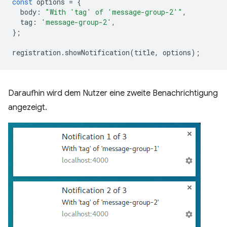
const
options
=
{
body
:
"With 'tag' of 'message-group-2'"
,
tag
:
'message-group-2'
,
};
registration
.
showNotification
(
title
,
options
);
Daraufhin wird dem Nutzer eine zweite Benachrichtigung
angezeigt.