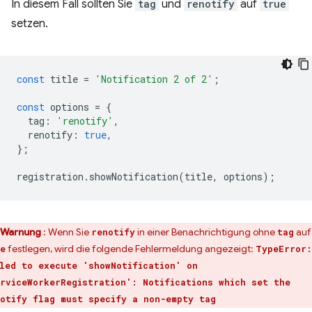
In diesem Fall sollten Sie
tag
und
renotify
auf
true
setzen.
const
title
=
'Notification 2 of 2'
;
const
options
=
{
tag
:
'renotify'
,
renotify
:
true
,
};
registration
.
showNotification
(
title
,
options
);
Warnung
: Wenn Sie
in einer Benachrichtigung ohne
auf
renotify
tag
festlegen, wird die folgende Fehlermeldung angezeigt:
e
TypeError:
led to execute 'showNotification' on
rviceWorkerRegistration': Notifications which set the
otify flag must specify a non-empty tag