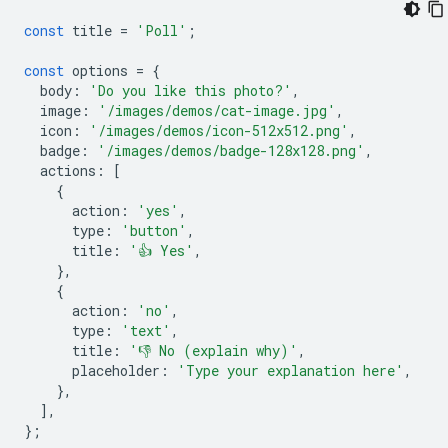
const
title
=
'Poll'
;
const
options
=
{
body
:
'Do you like this photo?'
,
image
:
'/images/demos/cat-image.jpg'
,
icon
:
'/images/demos/icon-512x512.png'
,
badge
:
'/images/demos/badge-128x128.png'
,
actions
:
[
{
action
:
'yes'
,
type
:
'button'
,
title
:
'👍 Yes'
,
},
{
action
:
'no'
,
type
:
'text'
,
title
:
'👎 No (explain why)'
,
placeholder
:
'Type your explanation here'
,
},
],
};