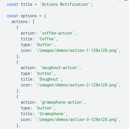
const
title
=
'Actions Notification'
;
const
options
=
{
actions
:
[
{
action
:
'coffee-action'
,
title
:
'Coffee'
,
type
:
'button'
,
icon
:
'/images/demos/action-1-128x128.png'
,
},
{
action
:
'doughnut-action'
,
type
:
'button'
,
title
:
'Doughnut'
,
icon
:
'/images/demos/action-2-128x128.png'
,
},
{
action
:
'gramophone-action'
,
type
:
'button'
,
title
:
'Gramophone'
,
icon
:
'/images/demos/action-3-128x128.png'
,
},