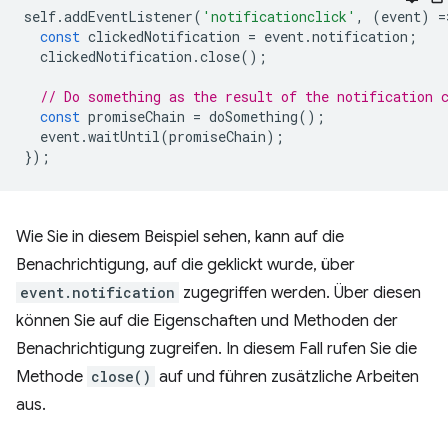
self
.
addEventListener
(
'notificationclick'
,
(
event
)
=
const
clickedNotification
=
event
.
notification
;
clickedNotification
.
close
();
// Do something as the result of the notification 
const
promiseChain
=
doSomething
();
event
.
waitUntil
(
promiseChain
);
});
Wie Sie in diesem Beispiel sehen, kann auf die
Benachrichtigung, auf die geklickt wurde, über
event.notification
zugegriffen werden. Über diesen
können Sie auf die Eigenschaften und Methoden der
Benachrichtigung zugreifen. In diesem Fall rufen Sie die
Methode
close()
auf und führen zusätzliche Arbeiten
aus.