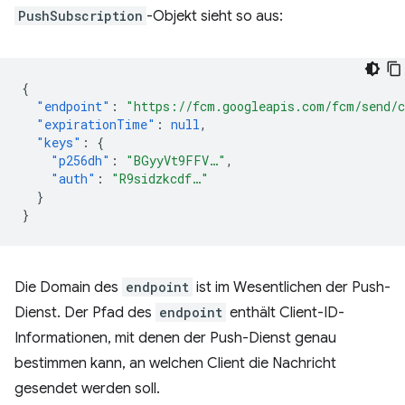
PushSubscription
-Objekt sieht so aus:
{
"endpoint"
:
"https://fcm.googleapis.com/fcm/send/
"expirationTime"
:
null
,
"keys"
:
{
"p256dh"
:
"BGyyVt9FFV…"
,
"auth"
:
"R9sidzkcdf…"
}
}
Die Domain des
endpoint
ist im Wesentlichen der Push-
Dienst. Der Pfad des
endpoint
enthält Client-ID-
Informationen, mit denen der Push-Dienst genau
bestimmen kann, an welchen Client die Nachricht
gesendet werden soll.