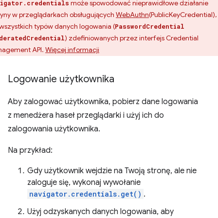
może spowodować nieprawidłowe działanie
igator.credentials
ryny w przeglądarkach obsługujących
WebAuthn
(PublicKeyCredential),
 wszystkich typów danych logowania (
PasswordCredential
) zdefiniowanych przez interfejs Credential
deratedCredential
agement API.
Więcej informacji
Logowanie użytkownika
Aby zalogować użytkownika, pobierz dane logowania
z menedżera haseł przeglądarki i użyj ich do
zalogowania użytkownika.
Na przykład:
Gdy użytkownik wejdzie na Twoją stronę, ale nie
zaloguje się, wykonaj wywołanie
navigator.credentials.get()
.
Użyj odzyskanych danych logowania, aby