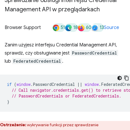
Sprawdzanie obsługi interfejsu Credential
Management API w przeglądarkach
51
18
60
13
Browser Support
Source
Zanim użyjesz interfejsu Credential Management API,
sprawdź, czy obsługiwane jest
PasswordCredential
lub
FederatedCredential
.
if
(
window
.
PasswordCredential
||
window
.
FederatedCre
// Call navigator.credentials.get() to retrieve st
// PasswordCredentials or FederatedCredentials.
}
Ostrzeżenie:
wykrywanie funkcji przez sprawdzenie