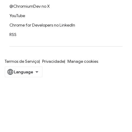
@ChromiumDev no X
YouTube
Chrome for Developers no LinkedIn
RSS
Termos de Serviço
Privacidade
Manage cookies