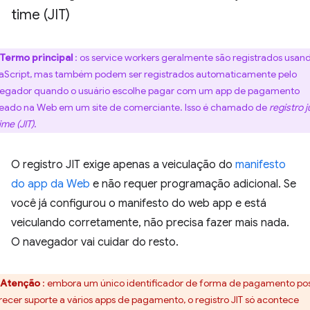
time (JIT)
Termo principal
: os service workers geralmente são registrados usan
aScript, mas também podem ser registrados automaticamente pelo
egador quando o usuário escolhe pagar com um app de pagamento
eado na Web em um site de comerciante. Isso é chamado de
registro j
ime (JIT)
.
O registro JIT exige apenas a veiculação do
manifesto
do app da Web
e não requer programação adicional. Se
você já configurou o manifesto do web app e está
veiculando corretamente, não precisa fazer mais nada.
O navegador vai cuidar do resto.
Atenção
: embora um único identificador de forma de pagamento po
recer suporte a vários apps de pagamento, o registro JIT só acontece