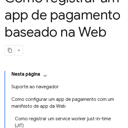
app de pagamento
baseado na Web
Nesta página
Suporte ao navegador
Como configurar um app de pagamento com um
manifesto de app da Web
Como registrar um service worker just-in-time
(JIT)