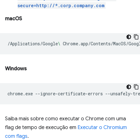
secure=http://*.corp.company.com
macOS
/Applications/Google
\ 
Chrome.app/Contents/MacOS/Goog
Windows
chrome.exe
--ignore-certificate-errors
--unsafely-tr
Saiba mais sobre como executar o Chrome com uma
flag de tempo de execução em
Executar o Chromium
com flags
.