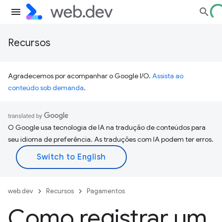
Recursos
Agradecemos por acompanhar o Google I/O.
Assista ao
conteúdo sob demanda
.
O Google usa tecnologia de IA na tradução de conteúdos para
seu idioma de preferência. As traduções com IA podem ter erros.
web.dev
Recursos
Pagamentos
Como registrar um