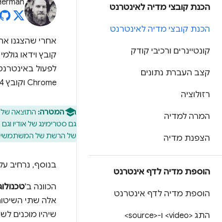
Herman
הכנת קובצי מדיה לאינטרנט
הכנת קובצי מדיה לאינטרנט
אחרי שהצגנו א
קונטיינרים ורכיבי קודק
קובץ וידאו גול
קצב העברת נתונים
Chrome וקובץ MP4 לשימוש בדפדפנים אחרים.
רזולוציה
המטרה:
התוצאה של ה
המרה למדיה
גם סטרימינג של אודיו וגם 
של הרשת של המשתמשים. 
הצפנת מדיה
בנוסף, נרחיב על
הוספת מדיה לדף אינטרנט
הכוונה ב'
טכנולוג
הוספת מדיה לדף אינטרנט
שיהיו מוכנים לשימוש ב-SH
התג <video> ו-<source>