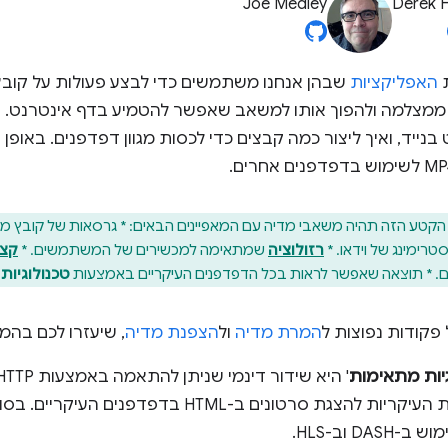
Joe Medley
Derek 
ת
האפליקציות
שבהן אנחנו משתמשים כדי לבצע פעולות על קובצ
מי ממצלמה ולהפוך אותו למשאב שאפשר להטמיע בדף אינטרנט. נ
קטע הזה תהיה משאבי מדיה עם המאפיינים הבאים: * גרסאות של קובץ מד
סטרימינג של וידאו. *
רזולוציה
שמתאימה למכשירים של המשתמשים. *
קצב
* תוצאה שאפשר לראות בכל הדפדפנים העיקריים באמצעות
טכנולוגיות
 פקודות נפוצות ל
המרת מדיה
ול
הצפנת מדיה
, שיעזרו לכם בהמ
יות מתאימות
' היא שידור דינמי שניתן להתאמה באמצעות HTTP‏ (
אלה שתי השיטות העיקריות להצגת סרטונים ב-ML
DA וב-HLS.