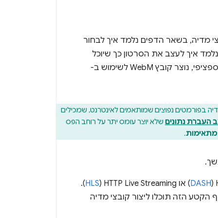
י מדיה, בשאר הדפים נלמד איך לבחור
למד איך לעצב את הסרטון כך שיוכל
לפעול באינטרנט בנייד, ואיך ליצור כמה קבצים כדי לכסות מגוון דפדפנים. באופן ספציפי, נוצר קובץ WebM לשימוש ב-
יה בפורמטים נפוצים שמותאמים לאינטרנט, שמכילים
 העברת נתונים
שלא יוצר עומס יתר על רוחב הפס
 מתאימות
.
שך.
DASH
) או HTTP Live Streaming‏ (
HLS
).
HT בדפדפנים העיקריים. בסוף הקטע הזה תוכלו ליצור קובצי מדיה