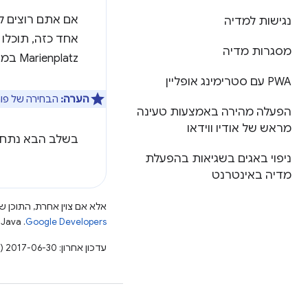
אם אתם רוצים לנ
נגישות למדיה
אחד כזה, תוכל
מסגרות מדיה
Marienplatz במינכן.
PWA עם סטרימינג אופליין
הערה:
הבחירה של פור
הפעלה מהירה באמצעות טעינה
מראש של אודיו ווידאו
בשלב הבא נתחי
ניפוי באגים בשגיאות בהפעלת
מדיה באינטרנט
אלא אם צוין אחרת, התוכן של
Google Developers‏
.‏ Java הוא סימן מסחרי רשום של חברת Oracle ו/או של השותפים העצמאיים שלה.
עדכון אחרון: 2017-06-30 (שעון UTC).