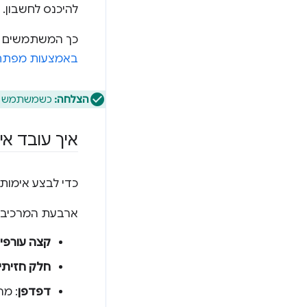
להיכנס לחשבון.
כך המשתמשים יכ
באמצעות מפתחו
הצלחה:
כשמשתמש נכנ
איך עובד א
כדי לבצע אימו
ארבעת המרכיבי
קצה עורפי
חלק חזיתי (rontend
דפדפן
: מריץ את Script