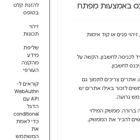
כנס באמצעות מפתח
להזנת קלט
בטופס
זיהוי
תכונות
וי פנים או קוד אימות
שליפת
מידע
ד לכניסה לחשבון. הקשה על
מהקצה
נס לחשבון.
העורפי
אתרים צריכים לתמוך גם
קוראים ל-
 לזכור באילו אתרים יש
WebAuthn
מש גרועה.
API עם
הדגל
ה ברורה. ממשק המילוי
conditional
שים להכיר את הממשק.
כדי לאמת
את
המשתמש