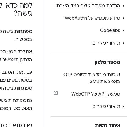
למה כדאי ל
הגדרת מפתח גישה בצד השרת
גישה?
מידע מעמיק על Web
Authn
Codelabs
מפתחות גישה מא
במכשיר.
תיאורי מקרים
אם לכל המשתמשים
הלחצן תאפשר למ
מספר טלפון
עם זאת, המעבר 
שיטות מומלצות לטופס OTP
במשתמשים עם ס
באמצעות SMS
מפתחות גישה ומ
ממשק API של Web
OTP
גם מפתחות גישה 
תיאורי מקרים
האוטומטי המוכ
שימוש במ
איחוד זהויות