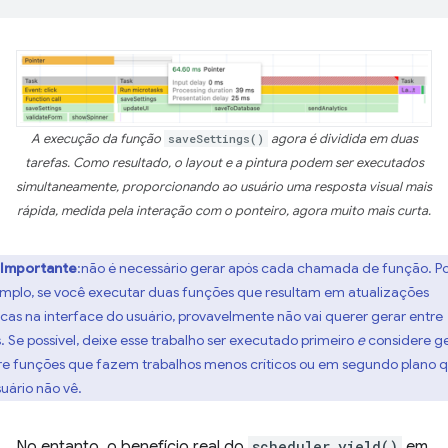
A execução da função
saveSettings()
agora é dividida em duas
tarefas. Como resultado, o layout e a pintura podem ser executados
simultaneamente, proporcionando ao usuário uma resposta visual mais
rápida, medida pela interação com o ponteiro, agora muito mais curta.
Importante
:não é necessário gerar após cada chamada de função. P
mplo, se você executar duas funções que resultam em atualizações
ticas na interface do usuário, provavelmente não vai querer gerar entre
s. Se possível, deixe esse trabalho ser executado primeiro
e
considere g
re funções que fazem trabalhos menos críticos ou em segundo plano 
suário não vê.
No entanto, o benefício real do
scheduler.yield()
em