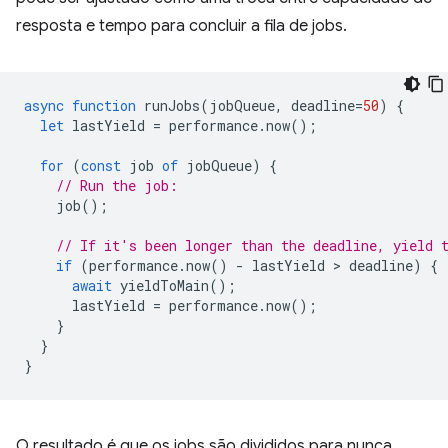
resposta e tempo para concluir a fila de jobs.
async
function
runJobs
(
jobQueue
,
deadline
=
50
)
{
let
lastYield
=
performance
.
now
();
for
(
const
job
of
jobQueue
)
{
// Run the job:
job
();
// If it's been longer than the deadline, yield 
if
(
performance
.
now
()
-
lastYield
 > 
deadline
)
{
await
yieldToMain
();
lastYield
=
performance
.
now
();
}
}
}
O resultado é que os jobs são divididos para nunca