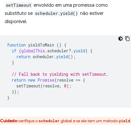
setTimeout
envolvido em uma promessa como
substituto se
scheduler.yield()
não estiver
disponível.
function
yieldToMain
()
{
if
(
globalThis
.
scheduler
?
.
yield
)
{
return
scheduler
.
yield
();
}
// Fall back to yielding with setTimeout.
return
new
Promise
(
resolve
=
>
{
setTimeout
(
resolve
,
0
);
});
}
Cuidado
:verifique o
global
e
se ele tem um método
scheduler
yield