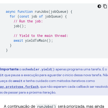
async
function
runJobs
(
jobQueue
)
{
for
(
const
job
of
jobQueue
)
{
// Run the job:
job
();
// Yield to the main thread:
await
yieldToMain
();
}
}
Importante
:o
apenas programa uma tarefa. É o
scheduler.yield()
que pausa a execução para aguardar o início dessa nova tarefa. Nã
it
ueça do
e tenha cuidado com métodos iterativos como
await
, que não esperam cada callback ser resolvid
ay.prototype.forEach
es de passar para a próxima iteração.
A continuação de
runJobs()
será priorizada, mas ainda