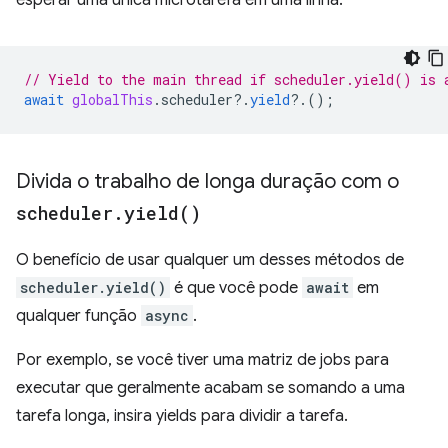
esperar uma única microtarefa em uma linha:
// Yield to the main thread if scheduler.yield() is 
await
globalThis
.
scheduler
?
.
yield
?
.();
Divida o trabalho de longa duração com o
scheduler
.
yield(
)
O benefício de usar qualquer um desses métodos de
scheduler.yield()
é que você pode
await
em
qualquer função
async
.
Por exemplo, se você tiver uma matriz de jobs para
executar que geralmente acabam se somando a uma
tarefa longa, insira yields para dividir a tarefa.