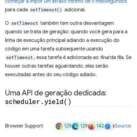
começar a impor um atraso mínimo de 5 milissegundos
para cada
setTimeout()
adicional.
O
setTimeout
também tem outra desvantagem
quando se trata de geração: quando você gera para a
linha de execução principal adiando a execução do
código em uma tarefa subsequente usando
setTimeout
, essa tarefa é adicionada ao
final
da fila. Se
houver outras tarefas aguardando, elas serão
executadas antes do seu código adiado.
Uma API de geração dedicada:
scheduler
.
yield(
)
129
129
142
x
Browser Support
Source