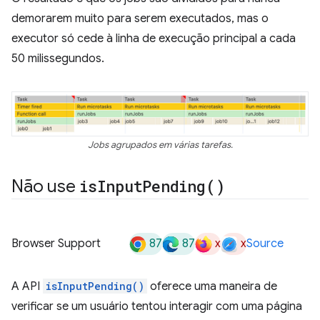
demorarem muito para serem executados, mas o
executor só cede à linha de execução principal a cada
50 milissegundos.
Jobs agrupados em várias tarefas.
Não use
is
Input
Pending(
)
87
87
x
x
Browser Support
Source
A API
isInputPending()
oferece uma maneira de
verificar se um usuário tentou interagir com uma página