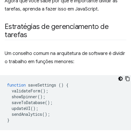
Agora que você sabe por que é importante dividir as
tarefas, aprenda a fazer isso em JavaScript.
Estratégias de gerenciamento de
tarefas
Um conselho comum na arquitetura de software é dividir
o trabalho em funções menores:
function
saveSettings
()
{
validateForm
();
showSpinner
();
saveToDatabase
();
updateUI
();
sendAnalytics
();
}