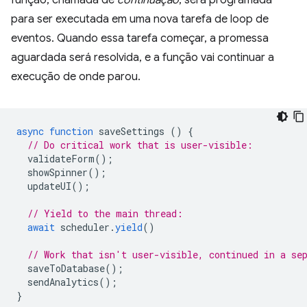
função, chamada de
continuação
, será programada
para ser executada em uma nova tarefa de loop de
eventos. Quando essa tarefa começar, a promessa
aguardada será resolvida, e a função vai continuar a
execução de onde parou.
async
function
saveSettings
()
{
// Do critical work that is user-visible:
validateForm
();
showSpinner
();
updateUI
();
// Yield to the main thread:
await
scheduler
.
yield
()
// Work that isn't user-visible, continued in a se
saveToDatabase
();
sendAnalytics
();
}