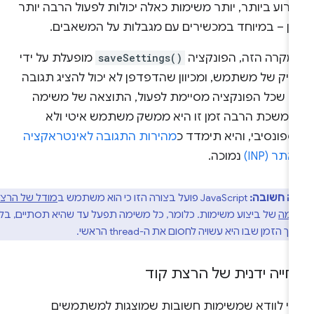
רוע ביותר, יותר משימות כאלה יכולות לפעול הרבה יותר
מן – במיוחד במכשירים עם מגבלות על המשאבים.
מקרה הזה, הפונקציה
saveSettings()
מופעלת על ידי
ליק של משתמש, ומכיוון שהדפדפן לא יכול להציג תגובה
ד שכל הפונקציה מסיימת לפעול, התוצאה של משימה
נמשכת הרבה זמן זו היא ממשק משתמש איטי ולא
פונסיבי, והיא תימדד כ
מהירות התגובה לאינטראקציה
תר (INP)
נמוכה.
ה חשובה:
JavaScript פועל בצורה הזו כי הוא משתמש ב
מודל של הרצה
למה
של ביצוע משימות. כלומר, כל משימה תפעל עד שהיא תסתיים, בלי
זמן שבו היא עשויה לחסום את ה-thread הראשי.
חייה ידנית של הרצת קוד
די לוודא שמשימות חשובות שמוצגות למשתמשים