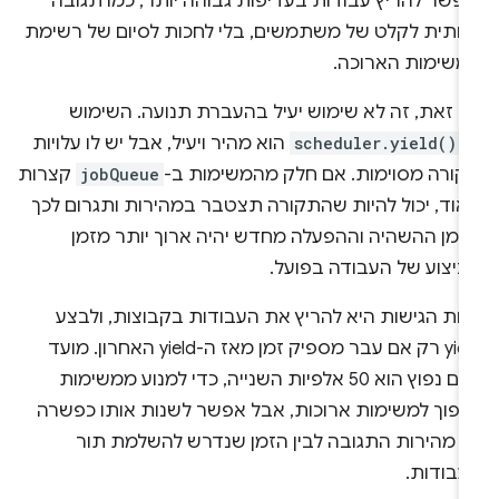
אפשר להריץ עבודות בעדיפות גבוהה יותר, כמו תגובה
זותית לקלט של משתמשים, בלי לחכות לסיום של רשימת
משימות הארוכה.
ם זאת, זה לא שימוש יעיל בהעברת תנועה. השימוש
-
scheduler.yield()
הוא מהיר ויעיל, אבל יש לו עלויות
קורה מסוימות. אם חלק מהמשימות ב-
jobQueue
קצרות
אוד, יכול להיות שהתקורה תצטבר במהירות ותגרום לכך
זמן ההשהיה וההפעלה מחדש יהיה ארוך יותר מזמן
ביצוע של העבודה בפועל.
חת הגישות היא להריץ את העבודות בקבוצות, ולבצע
yield רק אם עבר מספיק זמן מאז ה-yield האחרון. מועד
סיום נפוץ הוא 50 אלפיות השנייה, כדי למנוע ממשימות
הפוך למשימות ארוכות, אבל אפשר לשנות אותו כפשרה
ין מהירות התגובה לבין הזמן שנדרש להשלמת תור
עבודות.