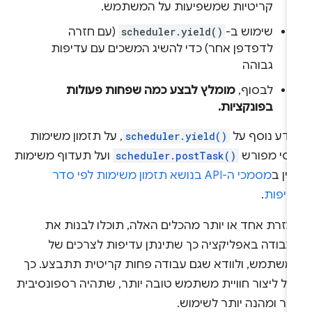
קריטיות שמשפיעות על המשתמש.
שימוש ב-
scheduler.yield()
(עם חזרה
לדפדפן אחר) כדי להשיג המשכים עם עדיפות
גבוהה
לבסוף,
מומלץ לבצע כמה שפחות פעולות
בפונקציות.
ידע נוסף על
scheduler.yield()
, על תזמון משימות
חסי מפורש
scheduler.postTask()
ועל תעדוף משימות
ין ב
מסמכי ה-API בנושא תזמון משימות לפי סדר
דיפות
.
עזרת אחד או יותר מהכלים האלה, תוכלו לבנות את
עבודה באפליקציה כך שתינתן עדיפות לצרכים של
משתמש, ולוודא שגם עבודה פחות קריטית תתבצע. כך
וכל ליצור חוויית משתמש טובה יותר, שתהיה רספונסיבית
תר ומהנה יותר לשימוש.