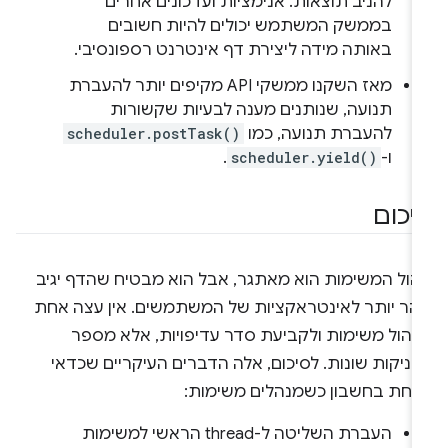
להניב תוצאות. אנימציות ועדכונים אחרים
בממשק המשתמש יכולים להיות חשובים
באותה מידה ליצירת דף אינטרנט רספונסיבי.
מאז השקנו ממשקי API מקיפים יותר להעברת
תנועה, שנותנים מענה לבעיות שקשורות
להעברת תנועה, כמו
scheduler.postTask()
ו-
scheduler.yield()
.
יכום
יהול המשימות הוא מאתגר, אבל הוא מבטיח שהדף יגיב
הר יותר לאינטראקציות של המשתמשים. אין עצה אחת
ניהול משימות ולקביעת סדר עדיפויות, אלא מספר
ניקות שונות. לסיכום, אלה הדברים העיקריים שכדאי
קחת בחשבון כשמנהלים משימות:
העברת השליטה ל-thread הראשי למשימות