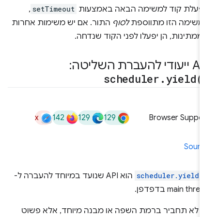
פעלת קוד למשימה הבאה באמצעות
setTimeout
,
משימה הזו מתווספת
לסוף
התור. אם יש משימות אחרות
מתינות, הן יפעלו לפני הקוד שנדחה.
יעודי להעברת השליטה:
scheduler
.
yield(
x
142
129
129
Browser Suppor
Sourc
scheduler.yield(
הוא API שנועד במיוחד להעברה ל-
main thre בדפדפן.
ה לא תחביר ברמת השפה או מבנה מיוחד, אלא פשוט