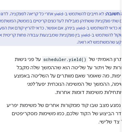
ה חשובה:
לא חייבים להשתמש ב-yield אחרי כל קריאה לפונקציה. לדוגמה,
ים שתי פונקציות ששתיהן מובילות לעדכונים קריטיים בממשק המשתמש,
כנראה שלא כדאי להשתמש ב-yield ביניהן. אם אפשר, כדאי להריץ קודם את הפעולה
לשקול להשתמש ב-yield בין פונקציות שמבצעות עבודה פחות קריטית או
רקע שהמשתמש לא רואה.
יתרון האמיתי של
scheduler.yield()
על פני גישות
חרות של ויתור על שליטה הוא שההמשך שלה מקבל
דיפות, מה שאומר שאם מוותרים על השליטה באמצע
שימה, ההמשך של המשימה הנוכחית יפעל
לפני
מתחילות משימות דומות אחרות.
ך נמנע מצב שבו קוד ממקורות אחרים של משימות יפריע
סדר הביצוע של הקוד שלכם, כמו משימות מסקריפטים
ל צד שלישי.