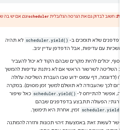
ות:
חשוב לבדוק גם את הגרסה הגלובלית
וגם
אם יש בה שיטה
scheduler
דפדפנים שלא תומכים ב-
scheduler.yield()
לא תהיה
שכיות עם עדיפות, אבל הדפדפן עדיין יגיב.
סוף, יכולים להיות מקרים שבהם הקוד לא יכול להעביר
ת השליטה לשרשור הראשי אם לא ניתנת עדיפות להמשך
לו (לדוגמה, דף עמוס ידוע שבו העברת השליטה עלולה
גרום לכך שהעבודה לא תושלם למשך זמן מסוים). במקרה
זה, אפשר להתייחס ל-
scheduler.yield()
כאל שיפור
דרגתי: הפעולה תתבצע בדפדפנים שבהם
scheduler.yield(
זמין, אחרת היא תימשך.
פשר לעשות זאת באמצעות זיהוי תכונות וחזרה להמתנה