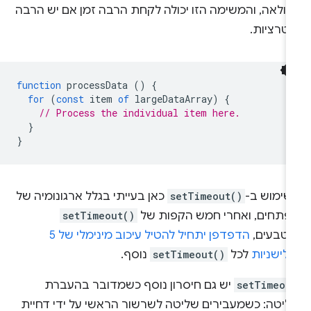
לולאה, והמשימה הזו יכולה לקחת הרבה זמן אם יש הרבה
יטרציות.
function
processData
()
{
for
(
const
item
of
largeDataArray
)
{
// Process the individual item here.
}
}
שימוש ב-
setTimeout()
כאן בעייתי בגלל ארגונומיה של
פתחים, ואחרי חמש הקפות של
setTimeout()
וטבעים,
הדפדפן יתחיל להטיל עיכוב מינימלי של 5
לישניות
לכל
setTimeout()
נוסף.
setTimeou
יש גם חיסרון נוסף כשמדובר בהעברת
ליטה: כשמעבירים שליטה לשרשור הראשי על ידי דחיית