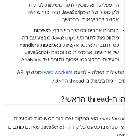
ההפעלה, הוא מוסיף לתור משימות לניתוח
ולקימפול של ה-JavaScript הזה, כדי שיהיה
אפשר להריץ אותו בהמשך.
בזמנים אחרים במהלך חיי הדף, משימות
מתווספות לתור כש-JavaScript מבצע עבודה
כמו תגובה לאינטראקציות באמצעות handlers
של אירועים, אנימציות מבוססות-JavaScript
ופעילות ברקע כמו איסוף נתונים של Analytics.
ל הפעולות האלה – למעט
web workers
וממשקי API
מים – מתבצעות ב-thread הראשי.
 ה-thread הראשי?
main th
הוא המקום שבו רוב המשימות מופעלות
בדפדפן, ושבו כמעט כל קוד ה-JavaScript שאתם כותבים
בוצע.