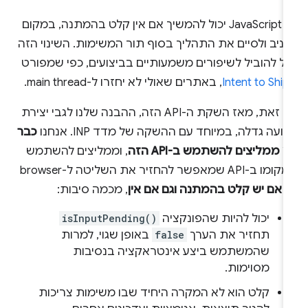
כך JavaScript יכול להמשיך אם אין קלט בהמתנה, במקום
ניב ולסיים את התהליך בסוף תור המשימות. השינוי הזה
ול להוביל לשיפורים משמעותיים בביצועים, כפי שמפורט
Intent to Ship
, באתרים שאולי לא יחזרו ל-main thread.
עם זאת, מאז השקת ה-API הזה, ההבנה שלנו לגבי יצירת
ועה גדלה, במיוחד עם ההשקה של מדד INP. אנחנו
כבר
 ממליצים להשתמש ב-API הזה
, וממליצים להשתמש
ו ב-API שמאפשר להחזיר את השליטה ל-browser
ם אם יש קלט בהמתנה וגם אם אין
, מכמה סיבות:
יכול להיות שהפונקציה
isInputPending()
תחזיר את הערך
false
באופן שגוי, למרות
שהמשתמש ביצע אינטראקציה בנסיבות
מסוימות.
קלט הוא לא המקרה היחיד שבו משימות צריכות