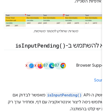
ת השנייה.
משרות שחולקו למספר משימות.
א להשתמש ב-
)
Pending(
Input
is
x
x
87
87
Browser Suppor
Sourc
שק ה-API‏
isInputPending()
מאפשר לבדוק אם
שתמש ניסה ליצור אינטראקציה עם דף, ומחזיר ערך רק
ם יש קלט בהמתנה.