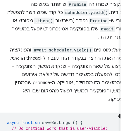
ונקציה שמחזירה
Promise
שייפתר במשימה
תידית.
scheduler.yield()
כל קוד שמשורשר להפעלה
חרי ש-
Promise
נפתר (בשרשור
.then()
מפורש או
חרי
await
שלו בפונקציה אסינכרונית) יופעל במשימה
עתידית הזו.
פועל: מוסיפים
await scheduler.yield()
והפונקציה
תשהה את ההרצה בנקודה הזו ותעבור ל-thread הראשי.
ביצוע של שאר הפונקציה – שנקרא
המשך
הפונקציה –
תוזמן להפעלה במשימה חדשה של לולאת אירועים.
כשהמשימה הזו מתחילה, אובייקט ה-promise שהמתין
מומש, והפונקציה תמשיך לפעול מהמקום שבו היא
פסיקה.
async
function
saveSettings
()
{
// Do critical work that is user-visible: