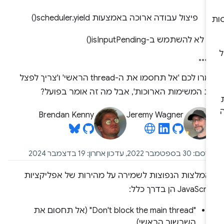
פיצול עבודה ארוכה באמצעות scheduler.yield()
לא להשתמש ב-isInputPending()
אמרו לכם 'אל תחסמו את ה-thread הראשי' ו'צריך לפצל
ת המשימות הארוכות', אבל מה זה אומר בפועל?
Brendan Kenny
Jeremy Wagner
 בספטמבר 2022, עדכון אחרון: 19 בדצמבר 2024
המלצות הנפוצות לשמירה על מהירות של אפליקציות
JavaScr הן בדרך כלל:
‫"Don't block the main thread" (אל תחסום את
השרשור הראשי).