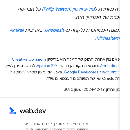
ודה מיוחדת ל
פיליפ וולטון (Philip Walton)
על הבדיקה
טכנית של המדריך הזה.
תמונה הממוזערת נלקחה מ-
Unsplash
, באדיבות
Amirali
.
Mirhashemia
א אם צוין אחרת, התוכן של דף זה הוא ברישיון
Creative Commons
Attribution 4
ודוגמאות הקוד הן ברישיון
Apache 2.0
. לפרטים, ניתן לעיין
מדיניות האתר Google Developers‏
.‏ Java הוא סימן מסחרי רשום של
Or ו/או של השותפים העצמאיים שלה.
ן אחרון: 2024-12-19 (שעון UTC).
אנחנו רוצים לעזור לך לבנות אתרים יפים,
נגישים, מהירים ומאובטחים שפועלים