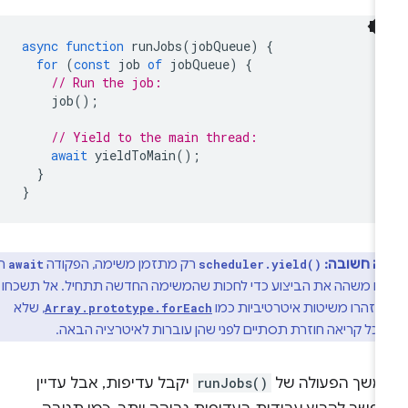
async
function
runJobs
(
jobQueue
)
{
for
(
const
job
of
jobQueue
)
{
// Run the job:
job
();
// Yield to the main thread:
await
yieldToMain
();
}
}
ה חשובה:
רק מתזמן משימה, הפקודה
היא
await
scheduler.yield()
ם משהה את הביצוע כדי לחכות שהמשימה החדשה תתחיל. אל תשכחו את
והיזהרו משיטות איטרטיביות כמו
, שלא
Array.prototype.forEach
כל קריאה חוזרת תסתיים לפני שהן עוברות לאיטרציה הבאה.
משך הפעולה של
runJobs()
יקבל עדיפות, אבל עדיין