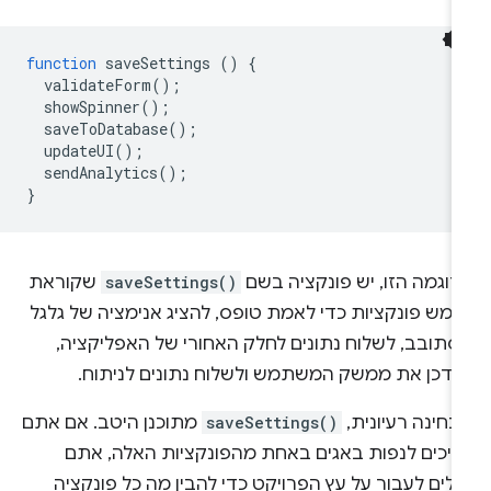
function
saveSettings
()
{
validateForm
();
showSpinner
();
saveToDatabase
();
updateUI
();
sendAnalytics
();
}
דוגמה הזו, יש פונקציה בשם
saveSettings()
שקוראת
חמש פונקציות כדי לאמת טופס, להציג אנימציה של גלגל
סתובב, לשלוח נתונים לחלק האחורי של האפליקציה,
עדכן את ממשק המשתמש ולשלוח נתונים לניתוח.
בחינה רעיונית,
saveSettings()
מתוכנן היטב. אם אתם
ריכים לנפות באגים באחת מהפונקציות האלה, אתם
ולים לעבור על עץ הפרויקט כדי להבין מה כל פונקציה