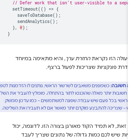
// Defer work that isn't user-visible to a sepa
setTimeout
(()
=
>
{
saveToDatabase
();
sendAnalytics
();
},
0
);
}
פעולה הזו נקראת
החזרת ערך
, והיא מתאימה במיוחד
סדרת פונקציות שצריכות לפעול ברצף.
ה חשובה:
כשמפנים משאבים לשרשור הראשי, נותנים לו הזדמנות לטפל
 חשובות יותר מאלה שהוכנסו לתור בהתחלה. מומלץ להעביר את השליטה
הראשי בכל פעם שיש עבודה שפונה למשתמשים – כמו עדכון ממשק
– שצריכה להתבצע מוקדם יותר מאשר אם לא תעבירו את השליטה.
 זאת, לא תמיד הקוד מאורגן בצורה הזו. לדוגמה, יכול
היות שיש לכם כמות גדולה של נתונים שצריך לעבד