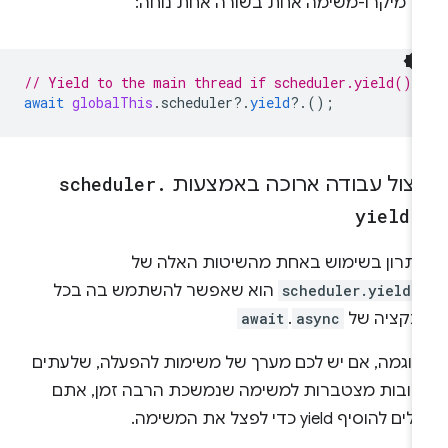
ל מיקרו-משימה אחת בשורה אחת נוחה:
// Yield to the main thread if scheduler.yield() 
await
globalThis
.
scheduler
?
.
yield
?
.();
יצול עבודה ארוכה באמצעות
.
scheduler
yield(
יתרון בשימוש באחת מהשיטות האלה של
scheduler.yield(
הוא שאפשר להשתמש בה בכל
ונקציה של
async
.
await
דוגמה, אם יש לכם מערך של משימות להפעלה, שלעתים
רובות מצטברות למשימה שנמשכת הרבה זמן, אתם
ים להוסיף yield כדי לפצל את המשימה.