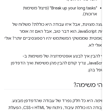
‫"Break up your long tasks" (פיצול משימות
ארוכות).
 עצה מצוינת, אבל איזו עבודה היא כוללת? משלוח של
חות
JavaScript הוא דבר טוב, אבל האם זה אומר
וטומטית שממשקי המשתמש יהיו רספונסיביים יותר? אולי
, אולי לא.
י להבין איך לבצע אופטימיזציה של משימות ב-
JavaScript, צריך קודם להבין מהן משימות ואיך הדפדפן
טפל בהן.
הי משימה?
שימה
היא כל חלק נפרד של עבודה שהדפדפן מבצע.
העבודה הזו כוללת עיבוד, ניתוח של HTML ו-CSS, הפעלת