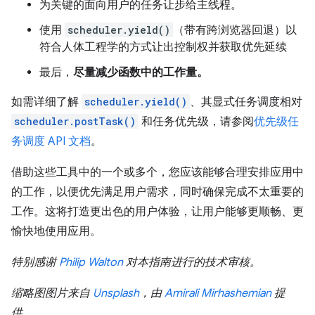
为关键的面向用户的任务让步给主线程。
使用
scheduler.yield()
（带有跨浏览器回退）以
符合人体工程学的方式让出控制权并获取优先延续
最后，
尽量减少函数中的工作量。
如需详细了解
scheduler.yield()
、其显式任务调度相对
scheduler.postTask()
和任务优先级，请参阅
优先级任
务调度 API 文档
。
借助这些工具中的一个或多个，您应该能够合理安排应用中
的工作，以便优先满足用户需求，同时确保完成不太重要的
工作。这将打造更出色的用户体验，让用户能够更顺畅、更
愉快地使用应用。
特别感谢
Philip Walton
对本指南进行的技术审核。
缩略图图片来自
Unsplash
，由
Amirali Mirhashemian
提
供。