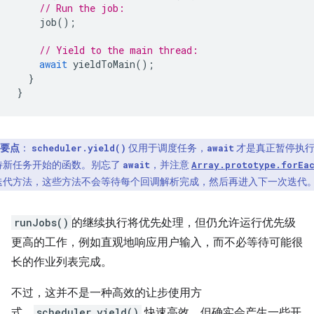
// Run the job:
job
();
// Yield to the main thread:
await
yieldToMain
();
}
}
要点
：
仅用于调度任务，
才是真正暂停执
scheduler.yield()
await
待新任务开始的函数。别忘了
，并注意
await
Array.prototype.forEa
迭代方法，这些方法不会等待每个回调解析完成，然后再进入下一次迭代
runJobs()
的继续执行将优先处理，但仍允许运行优先级
更高的工作，例如直观地响应用户输入，而不必等待可能很
长的作业列表完成。
不过，这并不是一种高效的让步使用方
式。
scheduler.yield()
快速高效，但确实会产生一些开