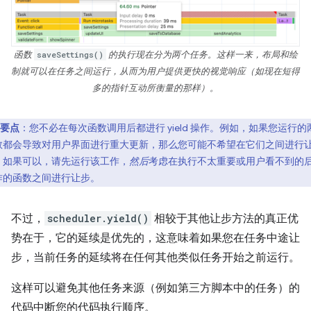
函数
saveSettings()
的执行现在分为两个任务。这样一来，布局和绘
制就可以在任务之间运行，从而为用户提供更快的视觉响应（如现在短得
多的指针互动所衡量的那样）。
要点
：您不必在每次函数调用后都进行 yield 操作。例如，如果您运行的
数都会导致对用户界面进行重大更新，那么您可能不希望在它们之间进行
。如果可以，请先运行该工作，
然后
考虑在执行不太重要或用户看不到的
作的函数之间进行让步。
不过，
scheduler.yield()
相较于其他让步方法的真正优
势在于，它的延续是优先的，这意味着如果您在任务中途让
步，当前任务的延续将在任何其他类似任务开始之前运行。
这样可以避免其他任务来源（例如第三方脚本中的任务）的
代码中断您的代码执行顺序。