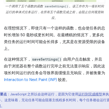
一个调用了五个函数的函数
saveSettings()
。该工作作为一项长时间
运行的单体式任务运行，在所有五个函数完成之前，会阻止任何视觉响
应。
在理想情况下，即使只有一个这样的函数，也会使任务的总
时长增加 50 毫秒或更长时间。在最糟糕的情况下，更多此
类任务的运行时间可能会长得多，尤其是在资源受限的设备
上。
在这种情况下，
saveSettings()
由用户点击触发，并且
由于浏览器在整个函数运行完毕之前无法显示响应，因此这
项长时间运行的任务会导致界面缓慢且无响应，并被衡量为
Interaction to Next Paint (INP)
较差。
要点
：JavaScript 之所以会这样运行，是因为它使用
运行到完成模型
来执
务。这意味着，无论任务可能会阻塞主线程多长时间，每个任务都会运行
成。