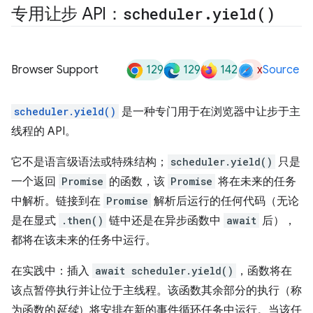
专用让步 API：
scheduler
.
yield(
)
129
129
142
x
Browser Support
Source
scheduler.yield()
是一种专门用于在浏览器中让步于主
线程的 API。
它不是语言级语法或特殊结构；
scheduler.yield()
只是
一个返回
Promise
的函数，该
Promise
将在未来的任务
中解析。链接到在
Promise
解析后运行的任何代码（无论
是在显式
.then()
链中还是在异步函数中
await
后），
都将在该未来的任务中运行。
在实践中：插入
await scheduler.yield()
，函数将在
该点暂停执行并让位于主线程。该函数其余部分的执行（称
为函数的
延续
）将安排在新的事件循环任务中运行。当该任