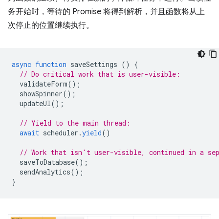
务开始时，等待的 Promise 将得到解析，并且函数将从上
次停止的位置继续执行。
async
function
saveSettings
()
{
// Do critical work that is user-visible:
validateForm
();
showSpinner
();
updateUI
();
// Yield to the main thread:
await
scheduler
.
yield
()
// Work that isn't user-visible, continued in a se
saveToDatabase
();
sendAnalytics
();
}