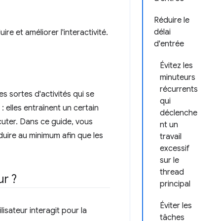
Réduire le
délai
e et améliorer l'interactivité.
d'entrée
Évitez les
minuteurs
récurrents
s sortes d'activités qui se
qui
 elles entraînent un certain
déclenche
uter. Dans ce guide, vous
nt un
éduire au minimum afin que les
travail
excessif
sur le
thread
ur ?
principal
Éviter les
isateur interagit pour la
tâches