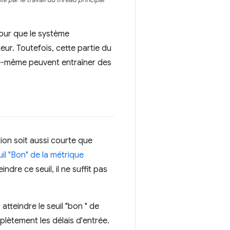
é par le travail du thread principal
 pour que le système
ur. Toutefois, cette partie du
lle-même peuvent entraîner des
ion soit aussi courte que
uil "Bon" de la métrique
eindre ce seuil, il ne suffit pas
atteindre le seuil "bon " de
plètement les délais d'entrée.