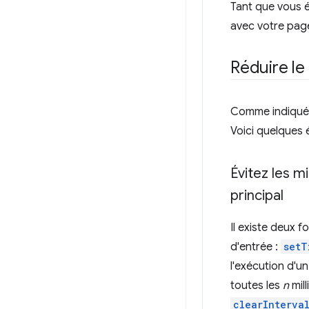
Tant que vous év
avec votre page
Réduire le 
Comme indiqué p
Voici quelques 
Évitez les m
principal
Il existe deux 
d'entrée :
setT
l'exécution d'un
toutes les
n
mil
clearInterva