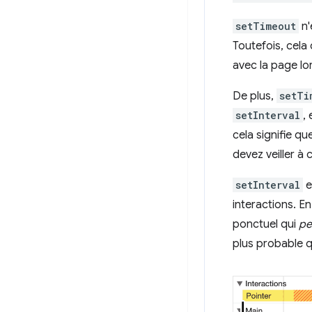
setTimeout
n'
Toutefois, cel
avec la page lo
De plus,
setTi
setInterval
,
cela signifie q
devez veiller à 
setInterval
e
interactions. E
ponctuel qui
pe
plus probable q