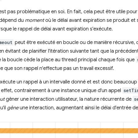
est pas problématique en soi. En fait, cela peut être utile pou
a dépend du
moment
où le délai avant expiration se produit et si
rsque le rappel de délai avant expiration s'exécute.
meout
peut être exécuté en boucle ou de manière récursive, 
 en évitant de planifier l'itération suivante tant que la précéde
ue la boucle cède la place au thread principal chaque fois que
ce que son rappel n'effectue pas un travail excessif.
xécute un rappel à un intervalle donné et est donc beaucoup p
n effet, contrairement à une instance unique d'un appel
setTi
ut
gêner une interaction utilisateur, la nature récurrente de
s
u'il
gêne
une interaction, augmentant ainsi le délai d'entrée de 