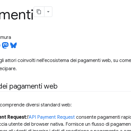
menti
tamura
gli attori coinvolti nell'ecosistema dei pagamenti web, su come
ecipare.
dei pagamenti web
comprende diversi standard web:
ent Request
:l'
API Payment Request
consente pagamenti rapidi
ccia utente del browser nativa. Fornisce un flusso di pagame