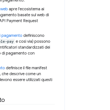
gni pagamento.
l web
apre l'ecosistema ai
 pagamento basate sul web di
l'API Payment Request
 di pagamento
definiscono
ple-pay
e così via) possono
tificatori standardizzati dei
do di pagamento con
nto
definisce il file manifest
, che descrive come un
vono essere utilizzati questi
to