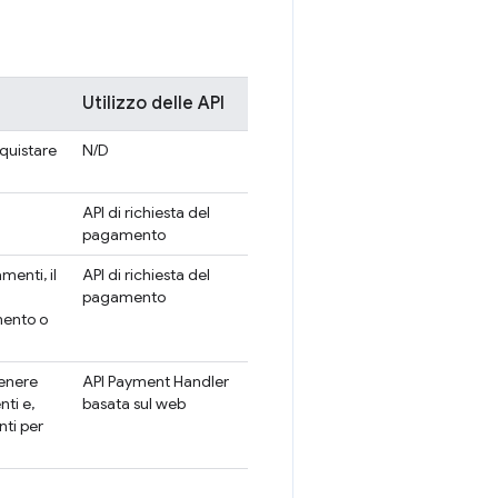
Utilizzo delle API
quistare
N/D
API di richiesta del
pagamento
menti, il
API di richiesta del
pagamento
mento o
genere
API Payment Handler
ti e,
basata sul web
nti per