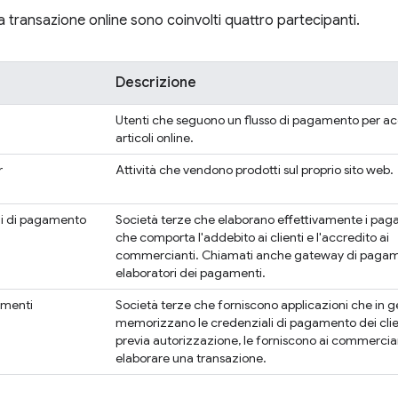
a transazione online sono coinvolti quattro partecipanti.
Descrizione
Utenti che seguono un flusso di pagamento per ac
articoli online.
r
Attività che vendono prodotti sul proprio sito web.
izi di pagamento
Società terze che elaborano effettivamente i paga
che comporta l'addebito ai clienti e l'accredito ai
commercianti. Chiamati anche gateway di paga
elaboratori dei pagamenti.
amenti
Società terze che forniscono applicazioni che in 
memorizzano le credenziali di pagamento dei clien
previa autorizzazione, le forniscono ai commercia
elaborare una transazione.