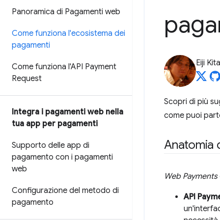
Panoramica di Pagamenti web
paga
Come funziona l'ecosistema dei
pagamenti
Eiji Ki
Come funziona l'API Payment
Request
Scopri di più su
Integra i pagamenti web nella
come puoi part
tua app per pagamenti
Anatomia 
Supporto delle app di
pagamento con i pagamenti
web
Web Payments
Configurazione del metodo di
API Paym
pagamento
un'interfa