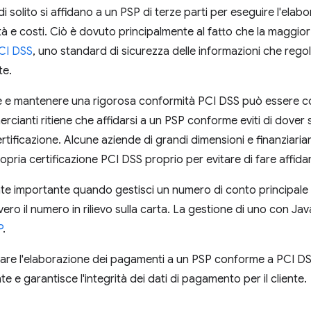
i solito si affidano a un PSP di terze parti per eseguire l'ela
ità e costi. Ciò è dovuto principalmente al fatto che la maggio
CI DSS
, uno standard di sicurezza delle informazioni che regola
te.
 e mantenere una rigorosa conformità PCI DSS può essere cost
rcianti ritiene che affidarsi a un PSP conforme eviti di dover
tificazione. Alcune aziende di grandi dimensioni e finanziariam
opria certificazione PCI DSS proprio per evitare di fare affida
te importante quando gestisci un numero di conto principale
ro il numero in rilievo sulla carta. La gestione di uno con Jav
P
.
are l'elaborazione dei pagamenti a un PSP conforme a PCI DSS s
 e garantisce l'integrità dei dati di pagamento per il cliente.