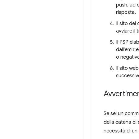
push, ad e
risposta.
Il sito d
avviare il
Il PSP ela
dall'emitt
o negativ
Il sito we
successivo
Avvertimen
Se sei un comme
della catena di
necessità di un