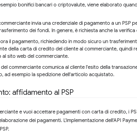
sempio bonifici bancari o criptovalute, viene elaborato quand
el commerciante invia una credenziale di pagamento a un PSP p
 trasferimento dei fondi. In genere, è richiesta anche la verific
bora il pagamento, richiedendo in modo sicuro un trasferiment
ente della carta di credito del cliente al commerciante, quindi r
o al sito web del commerciante.
b del commerciante comunica al cliente l'esito della transazion
, ad esempio la spedizione dell'articolo acquistato.
to: affidamento al PSP
rciante e vuoi accettare pagamenti con carta di credito, i P
 elaborazione dei pagamenti. L'implementazione dell'API Payme
 PSP.