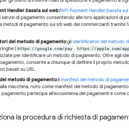
per gli utenti di inserire i dati di spedizione e pagamento a o
nt Handler basata sul web
:l'
API Payment Handler basata su
di servizi di pagamento consentendo alle loro applicazioni di
a metodi di pagamento sui siti web dei commercianti tramite 
atori del metodo di pagamento
:gli
identificatori del metodo
ringhe (
https://google.com/pay
,
https://apple.com/ap
lizzate per identificare un metodo di pagamento. Oltre agli iden
 pagamento, consente a chiunque di definire il proprio meto
tori basati su URL.
 del metodo di pagamento
:il
manifest del metodo di pagame
 dalla macchina, noto come manifest del metodo di pagamento
 pagamento partecipa all'ecosistema dei pagamenti e come de
ona la procedura di richiesta di pagamen