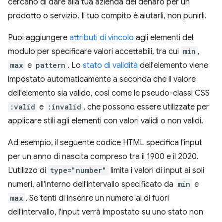
cercano di dare alla tua azienda del denaro per un
prodotto o servizio. Il tuo compito è aiutarli, non punirli.
Puoi aggiungere
attributi di vincolo
agli elementi del
modulo per specificare valori accettabili, tra cui
min
,
max
e
pattern
. Lo
stato di validità
dell'elemento viene
impostato automaticamente a seconda che il valore
dell'elemento sia valido, così come le pseudo-classi CSS
:valid
e
:invalid
, che possono essere utilizzate per
applicare stili agli elementi con valori validi o non validi.
Ad esempio, il seguente codice HTML specifica l'input
per un anno di nascita compreso tra il 1900 e il 2020.
L'utilizzo di
type="number"
limita i valori di input ai soli
numeri, all'interno dell'intervallo specificato da
min
e
max
. Se tenti di inserire un numero al di fuori
dell'intervallo, l'input verrà impostato su uno stato non