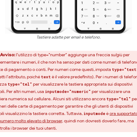
Tastiere adatte per email e telefono.
Avviso:
l'utilizzo di type="number" aggiunge una freccia su/giù per
rementare i numeri, il che non ha senso per dati come numeri di telefon
te di pagamento o conti. Per numeri come questi, imposta
type="text
tti l'attributo, poiché
è il valore predefinito). Per i numeri di telefo
text
lizza
per visualizzare la tastiera appropriata sui dispositivi
type="tel"
li. Per altri numeri, usa
per visualizzare una
inputmode="numeric"
iera numerica sul cellulare. Alcuni siti utilizzano ancora
per
type="tel"
eri delle carte di pagamento per garantire che gli utenti di dispositivi
li visualizzino la tastiera corretta. Tuttavia,
è
ora supportat
inputmode
numero molto elevato di browser
, quindi non dovresti doverlo fare, ma
rolla i browser dei tuoi utenti.