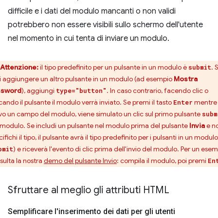
difficile e i dati del modulo mancanti o non validi
potrebbero non essere visibili sullo schermo dell'utente
nel momento in cui tenta di inviare un modulo.
Attenzione:
il tipo predefinito per un pulsante in un modulo è
. 
submit
i aggiungere un altro pulsante in un modulo (ad esempio
Mostra
ssword
), aggiungi
. In caso contrario, facendo clic o
type="button"
cando il pulsante il modulo verrà inviato. Se premi il tasto
mentre
Enter
ivo un campo del modulo, viene simulato un clic sul primo pulsante
subm
 modulo. Se includi un pulsante nel modulo prima del pulsante
Invia
e n
ifichi il tipo, il pulsante avrà il tipo predefinito per i pulsanti in un modulo
) e riceverà l'evento di clic prima dell'invio del modulo. Per un esem
bmit
sulta la nostra
demo del pulsante Invio
: compila il modulo, poi premi
En
Sfruttare al meglio gli attributi HTML
Semplificare l'inserimento dei dati per gli utenti