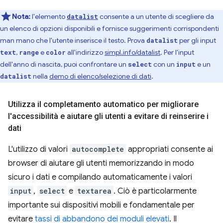
Nota:
l'elemento
consente a un utente di scegliere da
datalist
un elenco di opzioni disponibili e fornisce suggerimenti corrispondenti
man mano che l'utente inserisce il testo. Prova
per gli input
datalist
,
e
all'indirizzo
simpl.info/datalist
. Per l'input
text
range
color
dell'anno di nascita, puoi confrontare un
con un
e un
select
input
nella
demo di elenco/selezione di dati
.
datalist
Utilizza il completamento automatico per migliorare
l'accessibilità e aiutare gli utenti a evitare di reinserire i
dati
L'utilizzo di valori
autocomplete
appropriati consente ai
browser di aiutare gli utenti memorizzando in modo
sicuro i dati e compilando automaticamente i valori
input
,
select
e
textarea
. Ciò è particolarmente
importante sui dispositivi mobili e fondamentale per
evitare
tassi di abbandono dei moduli elevati
. Il