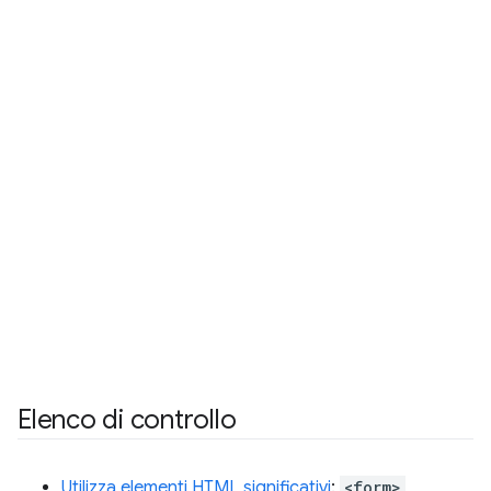
Elenco di controllo
Utilizza elementi HTML significativi
:
<form>
,