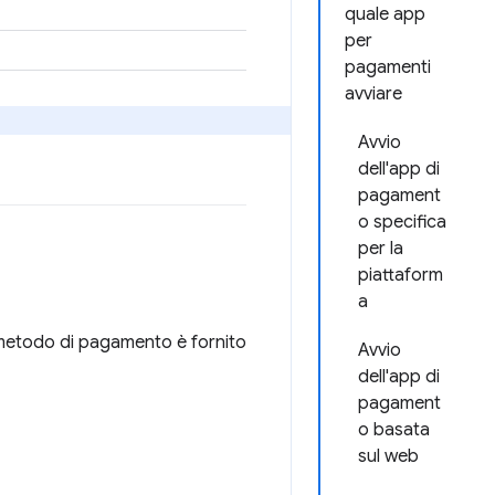
quale app
per
pagamenti
avviare
Avvio
dell'app di
pagament
o specifica
per la
piattaform
a
 metodo di pagamento è fornito
Avvio
dell'app di
pagament
o basata
sul web