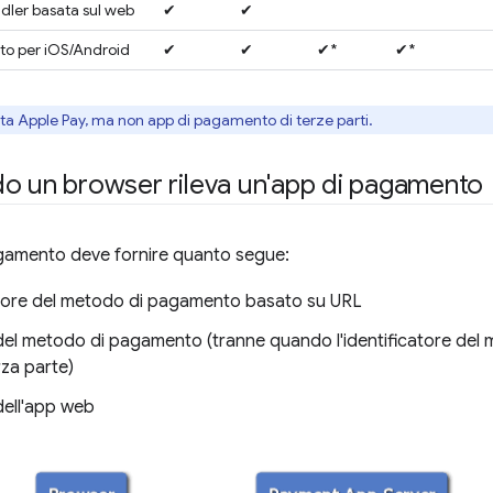
dler basata sul web
✔
✔
o per iOS/Android
✔
✔
✔*
✔*
ta Apple Pay, ma non app di pagamento di terze parti.
o un browser rileva un'app di pagamento
gamento deve fornire quanto segue:
atore del metodo di pagamento basato su URL
del metodo di pagamento (tranne quando l'identificatore del
rza parte)
dell'app web