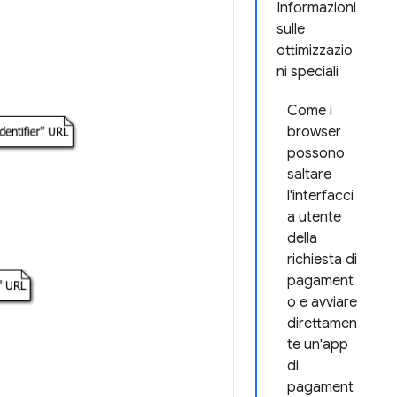
Informazioni
sulle
ottimizzazio
ni speciali
Come i
browser
possono
saltare
l'interfacci
a utente
della
richiesta di
pagament
o e avviare
direttamen
te un'app
di
pagament