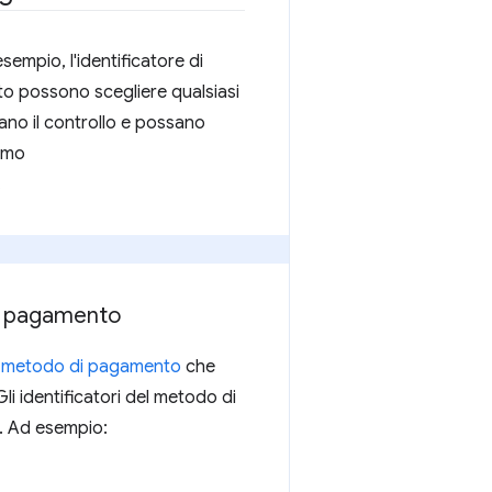
empio, l'identificatore di
nto possono scegliere qualsiasi
no il controllo e possano
remo
.
di pagamento
el metodo di pagamento
che
i identificatori del metodo di
. Ad esempio: