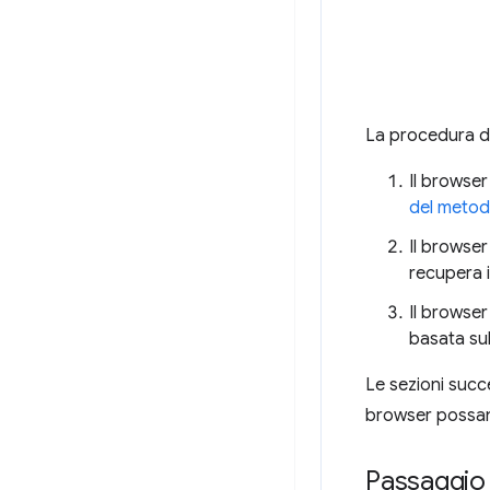
La procedura di
Il browser 
del meto
Il browser
recupera i
Il browse
basata sul
Le sezioni succ
browser possano
Passaggio 