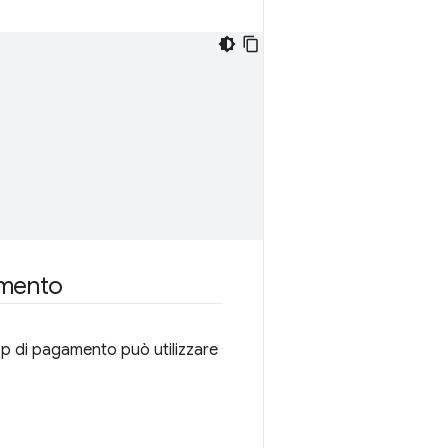
amento
pp di pagamento può utilizzare