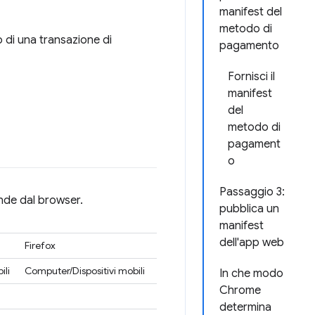
manifest del
metodo di
o di una transazione di
pagamento
Fornisci il
manifest
del
metodo di
pagament
o
Passaggio 3:
nde dal browser.
pubblica un
manifest
dell'app web
Firefox
ili
Computer/Dispositivi mobili
In che modo
Chrome
determina