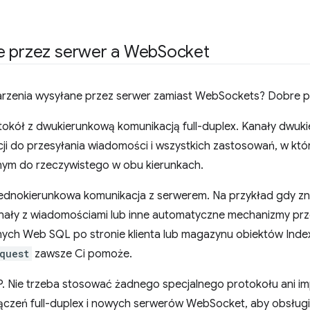
e przez serwer a Web
Socket
rzenia wysyłane przez serwer zamiast WebSockets? Dobre p
okół z dwukierunkową komunikacją full-duplex. Kanały dwuki
acji do przesyłania wiadomości i wszystkich zastosowań, w kt
żonym do rzeczywistego w obu kierunkach.
ednokierunkowa komunikacja z serwerem. Na przykład gdy zna
kanały z wiadomościami lub inne automatyczne mechanizmy prz
anych Web SQL po stronie klienta lub magazynu obiektów Inde
quest
zawsze Ci pomoże.
. Nie trzeba stosować żadnego specjalnego protokołu ani im
zeń full-duplex i nowych serwerów WebSocket, aby obsługi