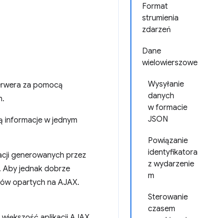
Format
strumienia
zdarzeń
Dane
wielowierszowe
Wysyłanie
serwera za pomocą
danych
h.
w formacie
JSON
ą informacje w jednym
Powiązanie
identyfikatora
zacji generowanych przez
z wydarzenie
. Aby jednak dobrze
m
ków opartych na AJAX.
Sterowanie
czasem
a większość aplikacji AJAX.