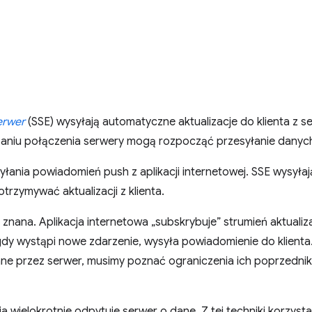
erwer
(SSE) wysyłają automatyczne aktualizacje do klienta z 
zaniu połączenia serwery mogą rozpocząć przesyłanie danyc
ania powiadomień push z aplikacji internetowej. SSE wysyłaj
otrzymywać aktualizacji z klienta.
znana. Aplikacja internetowa „subskrybuje” strumień aktuali
gdy wystąpi nowe zdarzenie, wysyła powiadomienie do klienta
ane przez serwer, musimy poznać ograniczenia ich poprzedni
ja wielokrotnie odpytuje serwer o dane. Z tej techniki korzyst