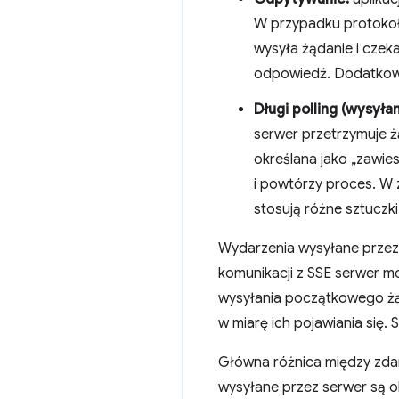
W przypadku protokoł
wysyła żądanie i czek
odpowiedź. Dodatkow
Długi polling (wysył
serwer przetrzymuje ż
określana jako „zawie
i powtórzy proces. W 
stosują różne sztuczk
Wydarzenia wysyłane przez
komunikacji z SSE serwer m
wysyłania początkowego żąd
w miarę ich pojawiania się.
Główna różnica między zdar
wysyłane przez serwer są o