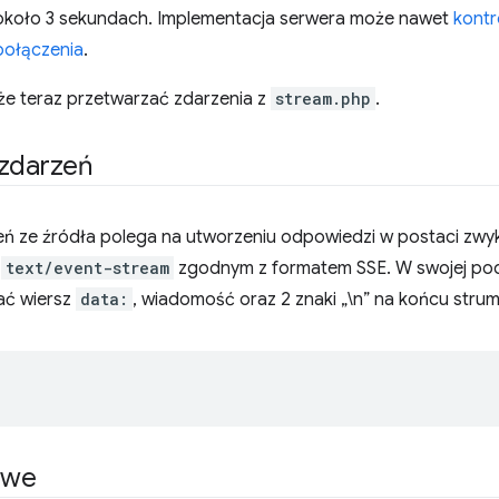
 około 3 sekundach. Implementacja serwera może nawet
kontr
ołączenia
.
oże teraz przetwarzać zdarzenia z
stream.php
.
 zdarzeń
eń ze źródła polega na utworzeniu odpowiedzi w postaci zwykł
i
text/event-stream
zgodnym z formatem SSE. W swojej po
ać wiersz
data:
, wiadomość oraz 2 znaki „\n” na końcu strum
owe