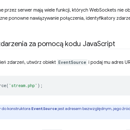
e przez serwer mają wiele funkcji, których WebSockets nie o
yczne ponowne nawiązywanie połączenia, identyfikatory zdarze
zdarzenia za pomocą kodu Java
Script
eń zdarzeń, utwórz obiekt
EventSource
i podaj mu adres UR
rce
(
'stream.php'
);
y do konstruktora
jest adresem bezwzględnym, jego źród
EventSource