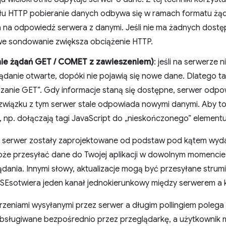
u HTTP pobieranie danych odbywa się w ramach formatu żądan
a na odpowiedź serwera z danymi. Jeśli nie ma żadnych dostę
e sondowanie zwiększa obciążenie HTTP.
anie żądań GET / COMET z zawieszeniem)
: jeśli na serwerze
ądanie otwarte, dopóki nie pojawią się nowe dane. Dlatego ta
szanie GET”. Gdy informacje staną się dostępne, serwer odpo
związku z tym serwer stale odpowiada nowymi danymi. Aby to 
i, np. dołączają tagi JavaScript do „nieskończonego” elementu
 serwer zostały zaprojektowane od podstaw pod kątem wyda
oże przesyłać dane do Twojej aplikacji w dowolnym momencie
ania. Innymi słowy, aktualizacje mogą być przesyłane strumi
 SSEsotwiera jeden kanał jednokierunkowy między serwerem a 
zeniami wysyłanymi przez serwer a długim pollingiem polega 
bsługiwane bezpośrednio przez przeglądarkę, a użytkownik m