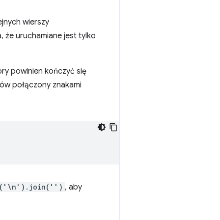
lejnych wierszy
 że uruchamiane jest tylko
óry powinien kończyć się
ków połączony znakami
('\n').join('')
, aby