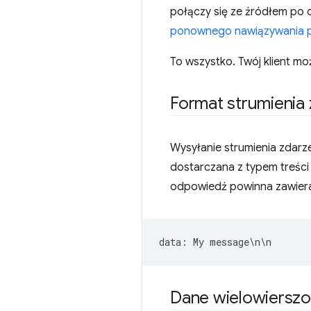
połączy się ze źródłem po
ponownego nawiązywania p
To wszystko. Twój klient m
Format strumienia
Wysyłanie strumienia zdarz
dostarczana z typem treśc
odpowiedź powinna zawier
data
:
My
message
\
n
\
n
Dane wielowiersz