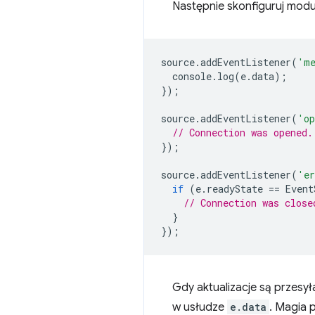
Następnie skonfiguruj modu
source
.
addEventListener
(
'me
console
.
log
(
e
.
data
);
});
source
.
addEventListener
(
'op
// Connection was opened.
});
source
.
addEventListener
(
'er
if
(
e
.
readyState
==
Event
// Connection was close
}
});
Gdy aktualizacje są przesy
w usłudze
e.data
. Magia 