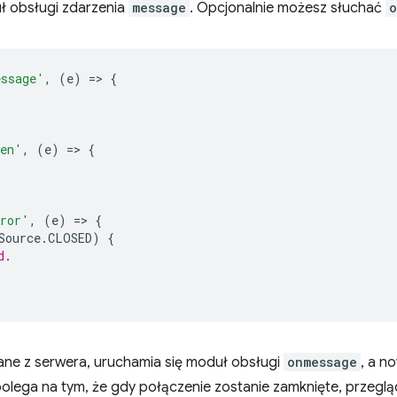
ł obsługi zdarzenia
message
. Opcjonalnie możesz słuchać
o
ssage'
,
(
e
)
=
>
{
en'
,
(
e
)
=
>
{
ror'
,
(
e
)
=
>
{
Source
.
CLOSED
)
{
d.
łane z serwera, uruchamia się moduł obsługi
onmessage
, a n
polega na tym, że gdy połączenie zostanie zamknięte, przegl