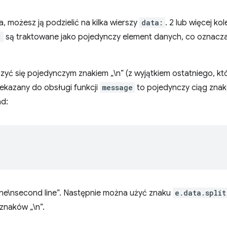
, możesz ją podzielić na kilka wierszy
data:
. 2 lub więcej ko
:
są traktowane jako pojedynczy element danych, co oznacza,
yć się pojedynczym znakiem „\n” (z wyjątkiem ostatniego, kt
zekazany do obsługi funkcji
message
to pojedynczy ciąg zna
ad:
 line\nsecond line”. Następnie można użyć znaku
e.data.split
naków „\n”.