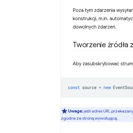
Poza tym zdarzenia wysyłan
konstrukcji, m.in. automat
dowolnych zdarzeń.
Tworzenie źródła 
Aby zasubskrybować strumi
const
source
=
new
EventSou
Uwaga:
jeśli adres URL przekazan
zgodne ze stroną wywołującą.