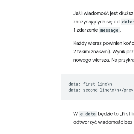
Jeśli wiadomość jest dłuższa
zaczynających się od
data
1 zdarzenie
message
.
Każdy wiersz powinien kończ
2 takimi znakami). Wynik pr
nowego wiersza. Na przykł
data
:
first
line
\
n
data
:
second
line
\
n
\
n
<
/
pre
W
e.data
będzie to „first
odtworzyć wiadomość bez z