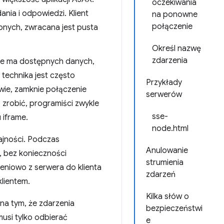
oczekiwania
ia i odpowiedzi. Klient
na ponowne
połączenie
pnych, zwracana jest pusta
Określ nazwę
zdarzenia
 nie ma dostępnych danych,
 technika jest często
Przykłady
wie, zamknie połączenie
serwerów
zrobić, programiści zwykle
sse-
 iframe.
node.html
jności. Podczas
Anulowanie
, bez konieczności
strumienia
eniowo z serwera do klienta
zdarzeń
klientem.
Kilka słów o
na tym, że zdarzenia
bezpieczeństwi
usi tylko odbierać
e