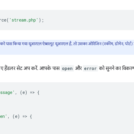
rce
(
'stream.php'
);
टर को पास किया गया यूआरएल ऐब्सलूट यूआरएल है, तो उसका ऑरिजिन (स्कीम, डोमेन, पोर्ट)
िए हैंडलर सेट अप करें. आपके पास
open
और
error
को सुनने का विकल्प
ssage'
,
(
e
)
=
>
{
en'
,
(
e
)
=
>
{