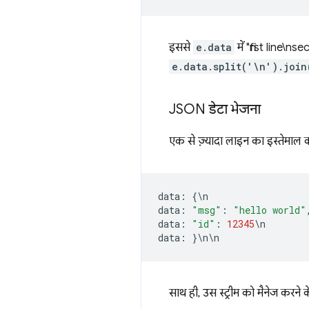
इससे
e.data
में "first line\n
e.data.split('\n').join
JSON डेटा भेजना
एक से ज़्यादा लाइन का इस्तेमाल कर
data
:
{
\
n
data
:
"msg"
:
"hello world"
data
:
"id"
:
12345
\
n
data
:
}
\
n
\
n
साथ ही, उस स्ट्रीम को मैनेज करने