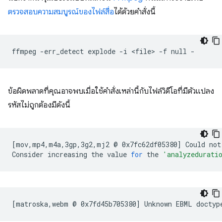
ตรวจสอบความสมบูรณ์ของไฟล์สื่อ
ได้ด้วยคำสั่งนี้
ffmpeg
-err_detect
explode
-i
<file>
-f
null
ข้อผิดพลาดที่คุณอาจพบเมื่อใช้คำสั่งเหล่านี้กับไฟล์วิดีโอที่มีตัวแปลง
รหัสไม่ถูกต้องมีดังนี้
[
mov,mp4,m4a,3gp,3g2,mj2
@
0x7fc62df05380
]
Could
not
Consider
increasing
the
value
for
the
'analyzedurati
[
matroska,webm
@
0x7fd45b705380
]
Unknown
EBML
doctyp