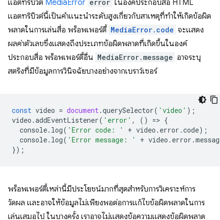
แอตทริบิวต์
MediaError
error
ในองค์ประกอบสื่อ HTML
แอตทริบิวต์นี้เป็นคำแนะนำระดับสูงเกี่ยวกับสาเหตุที่ทำให้เกิดข้อผิด
พลาดในการเล่นสื่อ พร็อพเพอร์ตี้
MediaError.code
จะแสดง
ผลค่าตัวเลขซึ่งแสดงถึงประเภทข้อผิดพลาดที่เกิดขึ้นในองค์
ประกอบสื่อ พร็อพเพอร์ตี้อื่น
MediaError.message
อาจระบุ
สตริงที่มีข้อมูลการวินิจฉัยบางอย่างจากเบราว์เซอร์
const
video
=
document
.
querySelector
(
'video'
);
video
.
addEventListener
(
'error'
,
()
=
>
{
console
.
log
(
'Error code: '
+
video
.
error
.
code
);
console
.
log
(
'Error message: '
+
video
.
error
.
messag
});
พร็อพเพอร์ตี้เหล่านี้มีประโยชน์มากที่สุดสําหรับการวิเคราะห์การ
วัดผล และอาจให้ข้อมูลไม่เพียงพอต่อการแก้ไขข้อผิดพลาดในการ
เล่นเสมอไป ในบางครั้ง เราอาจไม่แสดงข้อความแสดงข้อผิดพลาด