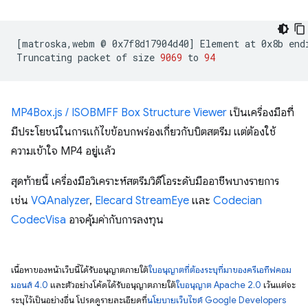
[
matroska,webm
@
0x7f8d17904d40
]
Element
at
0x8b
end
Truncating
packet
of
size
9069
to
94
MP4Box.js / ISOBMFF Box Structure Viewer
เป็นเครื่องมือที่
มีประโยชน์ในการแก้ไขข้อบกพร่องเกี่ยวกับบิตสตรีม แต่ต้องใช้
ความเข้าใจ MP4 อยู่แล้ว
สุดท้ายนี้ เครื่องมือวิเคราะห์สตรีมวิดีโอระดับมืออาชีพบางรายการ
เช่น
VQAnalyzer
,
Elecard StreamEye
และ
Codecian
CodecVisa
อาจคุ้มค่ากับการลงทุน
เนื้อหาของหน้าเว็บนี้ได้รับอนุญาตภายใต้
ใบอนุญาตที่ต้องระบุที่มาของครีเอทีฟคอม
มอนส์ 4.0
และตัวอย่างโค้ดได้รับอนุญาตภายใต้
ใบอนุญาต Apache 2.0
เว้นแต่จะ
ระบุไว้เป็นอย่างอื่น โปรดดูรายละเอียดที่
นโยบายเว็บไซต์ Google Developers