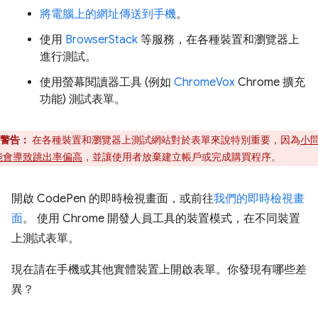
將電腦上的網址傳送到手機
。
使用
BrowserStack
等服務，在各種裝置和瀏覽器上
進行測試。
使用螢幕閱讀器工具 (例如
ChromeVox
Chrome 擴充
功能) 測試表單。
警告：
在各種裝置和瀏覽器上測試網站對於表單來說特別重要，因為
小
能會導致跳出率偏高
，並讓使用者放棄建立帳戶或完成購買程序。
開啟 CodePen 的即時檢視畫面，或前往
我們的即時檢視畫
面
。 使用 Chrome 開發人員工具的裝置模式，在不同裝置
上測試表單。
現在請在手機或其他實體裝置上開啟表單。你發現有哪些差
異？