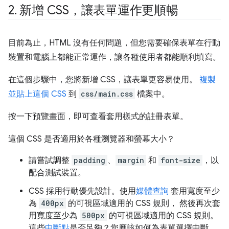
2
.
新增 CSS，讓表單運作更順暢
目前為止，HTML 沒有任何問題，但您需要確保表單在行動
裝置和電腦上都能正常運作，讓各種使用者都能順利填寫。
在這個步驟中，您將新增 CSS，讓表單更容易使用。
複製
並貼上這個 CSS
到
css/main.css
檔案中。
按一下預覽畫面，即可查看套用樣式的註冊表單。
這個 CSS 是否適用於各種瀏覽器和螢幕大小？
請嘗試調整
padding
、
margin
和
font-size
，以
配合測試裝置。
CSS 採用行動優先設計。使用
媒體查詢
套用寬度至少
為
400px
的可視區域適用的 CSS 規則， 然後再次套
用寬度至少為
500px
的可視區域適用的 CSS 規則。
這些
中斷點
是否足夠？您應該如何為表單選擇中斷