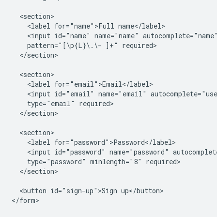
  <section>

    <label for="name">Full name</label>

    <input id="name" name="name" autocomplete="name"
    pattern="[\p{L}\.\- ]+" required>

  </section>

  <section>

    <label for="email">Email</label>

    <input id="email" name="email" autocomplete="use
    type="email" required>

  </section>

  <section>

    <label for="password">Password</label>

    <input id="password" name="password" autocomplete
    type="password" minlength="8" required>

  </section>

  <button id="sign-up">Sign up</button>
