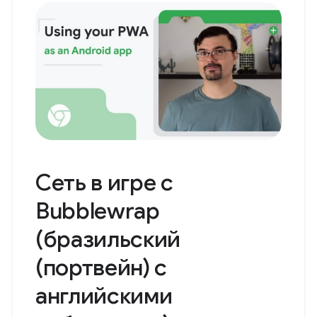
Сеть в игре с
Bubblewrap
(бразильский
(портвейн) с
английскими