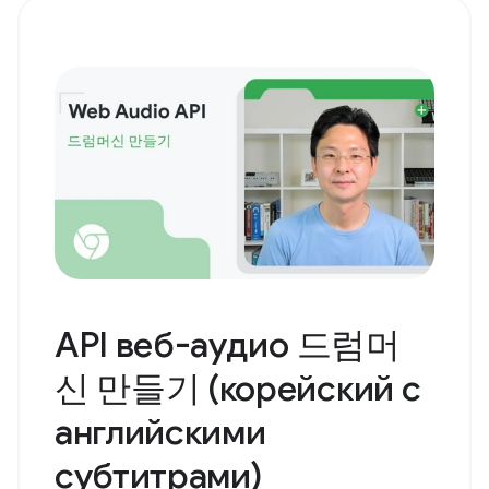
API веб-аудио 드럼머
신 만들기 (корейский с
английскими
субтитрами)