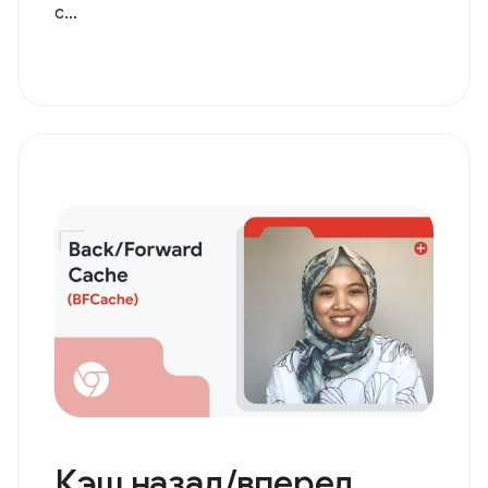
с...
Кэш назад/вперед