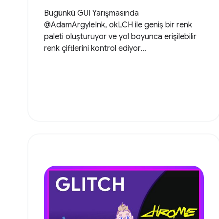
Bugünkü GUI Yarışmasında
@AdamArgyleInk, okLCH ile geniş bir renk
paleti oluşturuyor ve yol boyunca erişilebilir
renk çiftlerini kontrol ediyor...