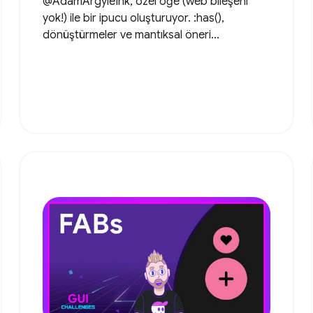
@AdamArgyleInk, özel öğe (web bileşeni
yok!) ile bir ipucu oluşturuyor. :has(),
dönüştürmeler ve mantıksal öneri...