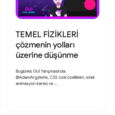
TEMEL FİZİKLERİ
çözmenin yolları
üzerine düşünme
Bugünkü GUI Yarışmasında
@AdamArgyleInk, CSS özel özellikleri, istek
animasyon karesi ve ...