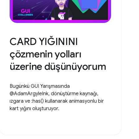
CARD YIĞININI
çözmenin yolları
üzerine düşünüyorum
Bugünkü GUI Yarışmasında
@AdamArgyleInk, dönüştürme kaynağı,
ızgara ve :has() kullanarak animasyonlu bir
kart yığını oluşturuyor.