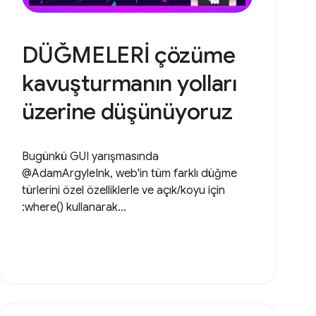
DÜĞMELERİ çözüme
kavuşturmanın yolları
üzerine düşünüyoruz
Bugünkü GUI yarışmasında
@AdamArgyleInk, web'in tüm farklı düğme
türlerini özel özelliklerle ve açık/koyu için
:where() kullanarak...