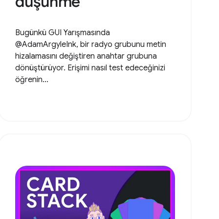
düşünme
Bugünkü GUI Yarışmasında
@AdamArgyleInk, bir radyo grubunu metin
hizalamasını değiştiren anahtar grubuna
dönüştürüyor. Erişimi nasıl test edeceğinizi
öğrenin...