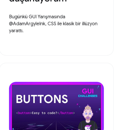
Bugünkü GUI Yarışmasında
@AdamArgyleInk, CSS ile klasik bir illüzyon
yarattı.