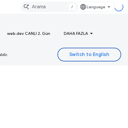
/
web.dev CANLI 2. Gün
DAHA FAZLA
ilir.