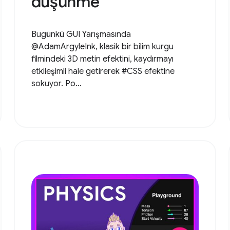
düşünme
Bugünkü GUI Yarışmasında
@AdamArgyleInk, klasik bir bilim kurgu
filmindeki 3D metin efektini, kaydırmayı
etkileşimli hale getirerek #CSS efektine
sokuyor. Po...