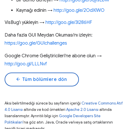
Bir demo deneyin →
http://goo.gle/3qysEbW
Kaynağı edinin →
http://goo.gle/2OdXlWO
VisBug'ı yükleyin →
http://goo.gle/3l286HF
Daha fazla GUI Meydan Okuması'nı izleyin:
https://goo.gle/GUIchallenges
Google Chrome Geliştiricileri'ne abone olun →
http://goo.gl/LLLNvf
arrow_back
Tüm bölümlere dön
Aksi belirtilmediği sürece bu sayfanın içeriği
Creative Commons Atıf
4.0 Lisansı
altında ve kod örnekleri
Apache 2.0 Lisansı
altında
lisanslanmıştır. Ayrıntılı bilgi için
Google Developers Site
Politikaları
'na göz atın. Java, Oracle ve/veya satış ortaklarının
tescilli ticari markasıdır.