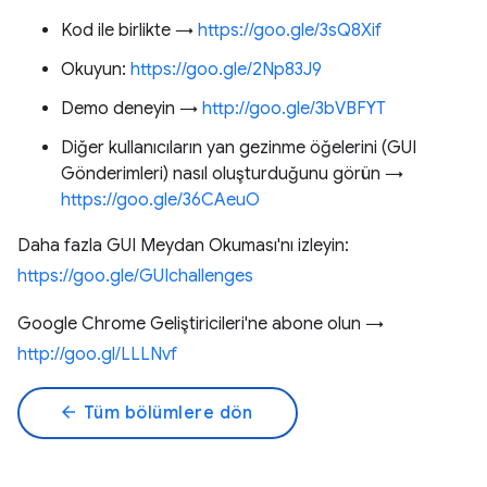
Kod ile birlikte →
https://goo.gle/3sQ8Xif
Okuyun:
https://goo.gle/2Np83J9
Demo deneyin →
http://goo.gle/3bVBFYT
Diğer kullanıcıların yan gezinme öğelerini (GUI
Gönderimleri) nasıl oluşturduğunu görün →
https://goo.gle/36CAeuO
Daha fazla GUI Meydan Okuması'nı izleyin:
https://goo.gle/GUIchallenges
Google Chrome Geliştiricileri'ne abone olun →
http://goo.gl/LLLNvf
arrow_back
Tüm bölümlere dön