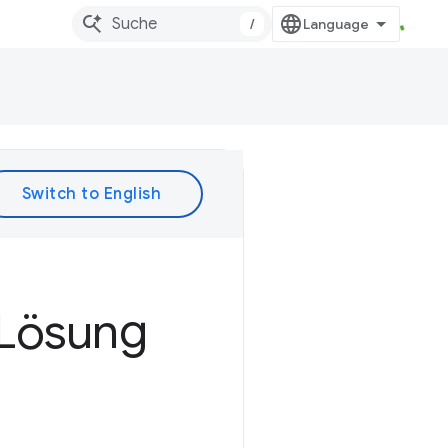
/
 Lösung