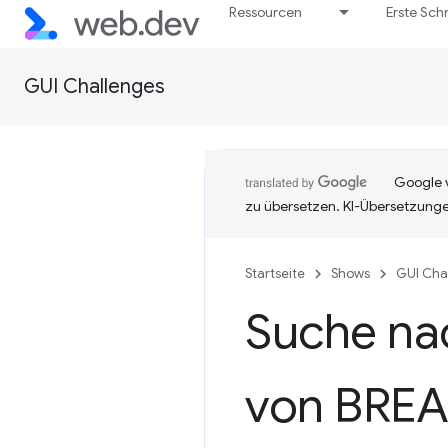
Ressourcen
Erste Schr
GUI Challenges
Google v
zu übersetzen. KI-Übersetzunge
Startseite
Shows
GUI Cha
Suche na
von BRE