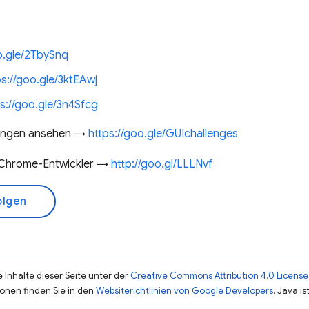
o.gle/2TbySnq
ps://goo.gle/3ktEAwj
s://goo.gle/3n4Sfcg
rungen ansehen →
https://goo.gle/GUIchallenges
 Chrome-Entwickler →
http://goo.gl/LLLNvf
olgen
 Inhalte dieser Seite unter der
Creative Commons Attribution 4.0 License
ionen finden Sie in den
Websiterichtlinien von Google Developers
. Java i