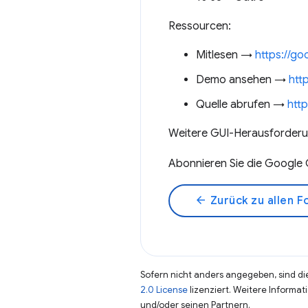
Ressourcen:
Mitlesen →
https://go
Demo ansehen →
htt
Quelle abrufen →
http
Weitere GUI-Herausforde
Abonnieren Sie die Google
arrow_back
Zurück zu allen F
Sofern nicht anders angegeben, sind die
2.0 License
lizenziert. Weitere Informat
und/oder seinen Partnern.