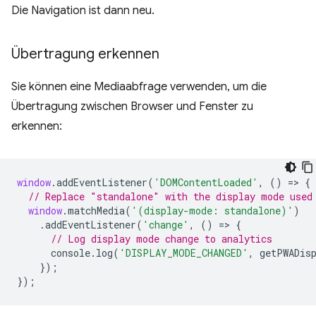
Die Navigation ist dann neu.
Übertragung erkennen
Sie können eine Mediaabfrage verwenden, um die
Übertragung zwischen Browser und Fenster zu
erkennen:
window
.
addEventListener
(
'DOMContentLoaded'
,
()
=
>
{
// Replace "standalone" with the display mode used
window
.
matchMedia
(
'(display-mode: standalone)'
)
.
addEventListener
(
'change'
,
()
=
>
{
// Log display mode change to analytics
console
.
log
(
'DISPLAY_MODE_CHANGED'
,
getPWADis
});
});