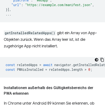
"platform"
:
"webapp"
,
"url"
:
"https://example.com/manifest.json"
,
}],
...
getInstalledRelatedApps()
gibt ein Array von App-
Objekten zurück. Wenn das Array leer ist, ist die
zugehörige App nicht installiert.
const
relatedApps
=
await
navigator
.
getInstalledRelat
const
PWAisInstalled
=
relatedApps
.
length
 > 
0
;
Installationen außerhalb des Gültigkeitsbereichs der
PWA erkennen
In Chrome unter Android 89 können Sie erkennen, ob