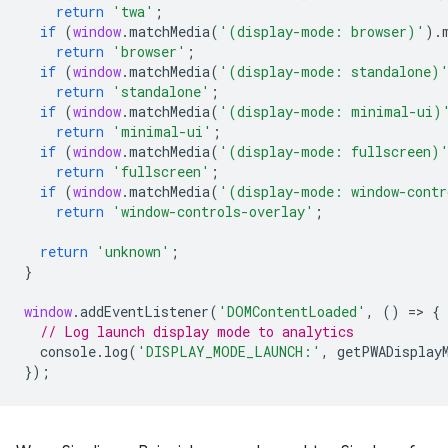
return
'twa'
;
if
(
window
.
matchMedia
(
'(display-mode: browser)'
).
return
'browser'
;
if
(
window
.
matchMedia
(
'(display-mode: standalone)
return
'standalone'
;
if
(
window
.
matchMedia
(
'(display-mode: minimal-ui)
return
'minimal-ui'
;
if
(
window
.
matchMedia
(
'(display-mode: fullscreen)
return
'fullscreen'
;
if
(
window
.
matchMedia
(
'(display-mode: window-contr
return
'window-controls-overlay'
;
return
'unknown'
;
}
window
.
addEventListener
(
'DOMContentLoaded'
,
()
=
>
{
// Log launch display mode to analytics
console
.
log
(
'DISPLAY_MODE_LAUNCH:'
,
getPWADisplay
});