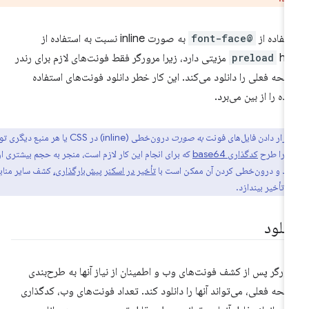
تفاده از
@font-face
به صورت inline نسبت به استفاده از
preload
hint مزیتی دارد، زیرا مرورگر فقط فونت‌های لازم برای رندر
حه فعلی را دانلود می‌کند. این کار خطر دانلود فونت‌های استفاده
ده را از بین می‌برد.
قرار دادن فایل‌های فونت
به صورت
درون‌خطی (inline) در CSS یا هر منبع دیگری توصیه
زیرا طرح
کدگذاری base64
که برای انجام این کار لازم است، منجر به حجم بیشتری از
ود و درون‌خطی کردن آن ممکن است با
تأخیر در اسکنر پیش‌بارگذاری،
کشف سایر منابع
ه تأخیر بیندازد.
انلود
ورگر پس از کشف فونت‌های وب و اطمینان از نیاز آنها به طرح‌بندی
حه فعلی، می‌تواند آنها را دانلود کند. تعداد فونت‌های وب، کدگذاری