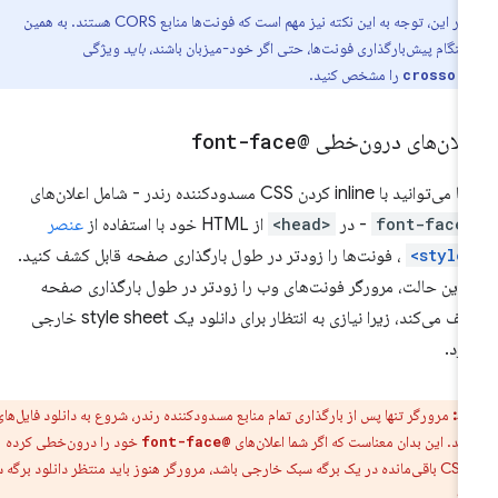
علاوه بر این، توجه به این نکته نیز مهم است که فونت‌ها منابع CORS هستند. به همین
 هنگام پیش‌بارگذاری فونت‌ها، حتی اگر خود-میزبان باشند،
باید
ویژگی
را مشخص کنید.
crossor
علان‌های درون‌خطی
@font-face
‌توانید با inline کردن CSS مسدودکننده رندر - شامل اعلان‌های
@font-
- در
<head>
از HTML خود با استفاده از
عنصر
<st
، فونت‌ها را زودتر در طول بارگذاری صفحه قابل کشف کنید.
 این حالت، مرورگر فونت‌های وب را زودتر در طول بارگذاری صفحه
کشف می‌کند، زیرا نیازی به انتظار برای دانلود یک style sheet خارجی
ارد.
ط:
مرورگر تنها پس از بارگذاری تمام منابع مسدودکننده رندر، شروع به دانلود فایل‌های
ند. این بدان معناست که اگر شما اعلان‌های
خود را درون‌خطی کرده
@font-face
باشید، اما CSS باقی‌مانده در یک برگه سبک خارجی باشد، مرورگر هنوز باید منتظر دانلود برگه سبک
ند.