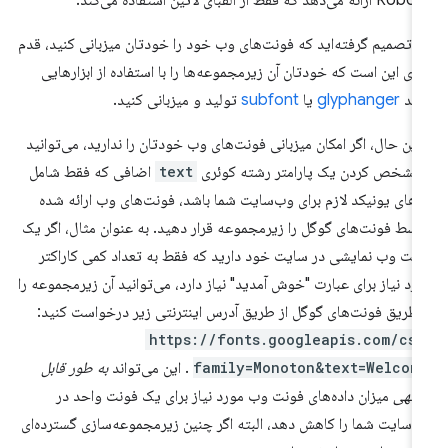
ائه می‌دهد که فقط از الفبای لاتین استفاده می‌کند.
ر تصمیم گرفته‌اید که فونت‌های وب خود را خودتان میزبانی کنید، قدم
دی این است که خودتان آن زیرمجموعه‌ها را با استفاده از ابزارهایی
نند
glyphanger
یا
subfont
تولید و میزبانی کنید.
 این حال، اگر امکان میزبانی فونت‌های وب خودتان را ندارید، می‌توانید
 مشخص کردن یک پارامتر رشته کوئری
text
اضافی که فقط شامل
های یونیکد لازم برای وب‌سایت شما باشد، فونت‌های وب ارائه شده
سط فونت‌های گوگل را زیرمجموعه قرار دهید. به عنوان مثال، اگر یک
نت وب نمایشی در سایت خود دارید که فقط به تعداد کمی کاراکتر
رد نیاز برای عبارت "خوش آمدید" نیاز دارد، می‌توانید آن زیرمجموعه را
 طریق فونت‌های گوگل از طریق آدرس اینترنتی زیر درخواست کنید:
https://fonts.googleapis.com/css
family=Monoton&text=Welcom
. این می‌تواند
به طور قابل
جهی
میزان داده‌های فونت وب مورد نیاز برای یک فونت واحد در
‌سایت شما را کاهش دهد، البته اگر چنین زیرمجموعه‌سازی گسترده‌ای