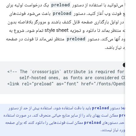
ا می‌توانید با استفاده از دستور
preload
یک درخواست اولیه برای
ابع فونت وب آغاز کنید. دستور
preload
باعث می‌شود فونت‌های
 در اوایل بارگذاری صفحه قابل کشف باشند و مرورگر بلافاصله بدون
اینکه منتظر بماند تا دانلود و تجزیه style sheet تمام شود، شروع به
نلود آنها می‌کند. دستور
preload
منتظر نمی‌ماند تا فونت در صفحه
رد نیاز باشد.
<!-- The `crossorigin` attribute is required for f
     self-hosted ones, as fonts are considered COR
نکته:
دستور
باید با دقت استفاده شود. استفاده بیش از حد از دستور
preload
ممکن است پهنای باند را از سایر منابع حیاتی منحرف کند. در صورت استفاده
prel
از حد، دستورهای
ممکن است فونت‌هایی را دانلود کنند که برای صفحه
preload
مورد نیاز نیستند.