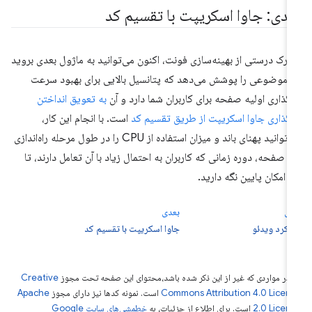
عدی: جاوا اسکریپت با تقسیم کد
 درک درستی از بهینه‌سازی فونت، اکنون می‌توانید به ماژول بعدی بروید
 موضوعی را پوشش می‌دهد که پتانسیل بالایی برای بهبود سرعت
رگذاری اولیه صفحه برای کاربران شما دارد و آن
به تعویق انداختن
رگذاری جاوا اسکریپت از طریق تقسیم کد
است. با انجام این کار،
می‌توانید پهنای باند و میزان استفاده از CPU را در طول مرحله راه‌اندازی
 صفحه، دوره زمانی که کاربران به احتمال زیاد با آن تعامل دارند، تا
 امکان پایین نگه دارید.
لی
بعدی
لکرد ویدئو
جاوا اسکریپت با تقسیم کد
 در مواردی که غیر از این ذکر شده باشد،‌محتوای این صفحه تحت مجوز
Creative
Commons Attribution 4.0 Licen
است. نمونه کدها نیز دارای مجوز
Apache
2.0 Licen
است. برای اطلاع از جزئیات، به
خطمشی‌های سایت Google