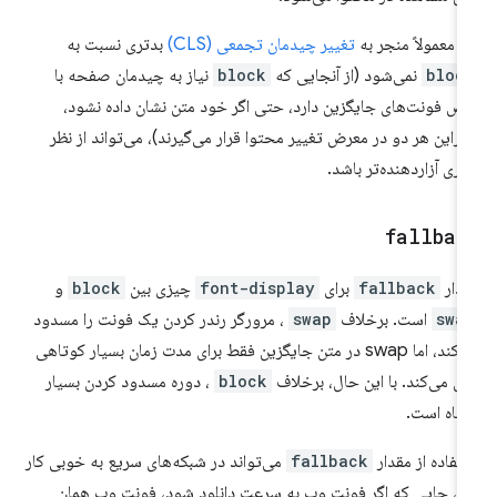
ن معمولاً منجر به
تغییر چیدمان تجمعی (CLS)
بدتری نسبت به
bloc
نمی‌شود (از آنجایی که
block
نیاز به چیدمان صفحه با
ض فونت‌های جایگزین دارد، حتی اگر خود متن نشان داده نشود،
ابراین هر دو در معرض تغییر محتوا قرار می‌گیرند)، می‌تواند از نظر
ری آزاردهنده‌تر باشد.
fallbac
دار
fallback
برای
font-display
چیزی بین
block
و
swa
است. برخلاف
swap
، مرورگر رندر کردن یک فونت را مسدود
می‌کند، اما swap در متن جایگزین فقط برای مدت زمان بسیار کوتاهی
ل می‌کند. با این حال، برخلاف
block
، دوره مسدود کردن بسیار
تاه است.
تفاده از مقدار
fallback
می‌تواند در شبکه‌های سریع به خوبی کار
د، جایی که اگر فونت وب به سرعت دانلود شود، فونت وب همان