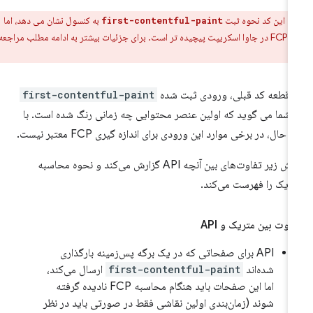
ر:
این کد نحوه ثبت
به کنسول نشان می دهد، اما
first-contentful-paint
اندازه گیری FCP در جاوا اسکریپت پیچیده تر است. برای جزئیات بیشتر به ادامه مطلب مراجعه
 قطعه کد قبلی، ورودی ثبت شده
first-contentful-paint
 شما می گوید که اولین عنصر محتوایی چه زمانی رنگ شده است. با
ن حال، در برخی موارد این ورودی برای اندازه گیری FCP معتبر نیست.
بخش زیر تفاوت‌های بین آنچه API گزارش می‌کند و نحوه محاسبه
ریک را فهرست می‌کند.
اوت بین متریک و API
API برای صفحاتی که در یک برگه پس‌زمینه بارگذاری
شده‌اند
first-contentful-paint
ارسال می‌کند،
اما این صفحات باید هنگام محاسبه FCP نادیده گرفته
شوند (زمان‌بندی اولین نقاشی فقط در صورتی باید در نظر