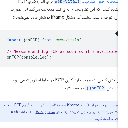
 کتابخانه جاوا اسکریپت
web-vitals
برای اندازه‌گیری FCP
تفاده کنند، که این تفاوت‌ها را برای شما مدیریت می‌کند (در صورت
ان، توجه داشته باشید که مشکل iframe پوشش داده نمی‌شود):
import
{
onFCP
}
from
'web-vitals'
;
// Measure and log FCP as soon as it's available.
onFCP
(
console
.
log
);
برای مثال کاملی از نحوه اندازه گیری FCP در جاوا اسکریپت می توانید
ه
کد منبع
onFCP()
مراجعه کنید.
توجه:
در برخی موارد (مانند iframe های متقاطع) امکان اندازه گیری FCP در جاوا
پت وجود ندارد. برای جزئیات بیشتر به بخش
محدودیت های
کتابخانه
web-
مراجعه کنید.
vi