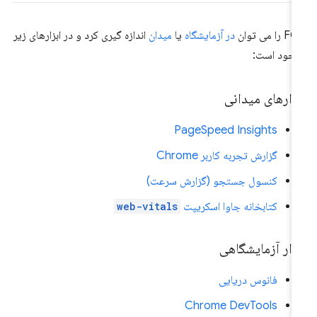
را می توان
در آزمایشگاه
یا
میدان
اندازه گیری کرد و در ابزارهای زیر
جود است:
زارهای میدانی
PageSpeed ​​Insights
گزارش تجربه کاربر Chrome
کنسول جستجو (گزارش سرعت)
کتابخانه جاوا اسکریپت
web-vitals
زار آزمایشگاهی
فانوس دریایی
Chrome DevTools