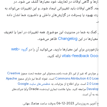
یارها و گاهی اوقات در تعاریف خود معیارها کشف می شود. در
یجه، گاهی اوقات باید تغییراتی ایجاد شود، و این تغییرات می‌تواند به
رت بهبود یا پسرفت در گزارش‌های داخلی و داشبورد شما نشان داده
د.
ای کمک به شما در مدیریت این موضوع، همه تغییرات در اجرا یا تعریف
ن معیارها در این
Changelog
ظاهر می‌شود.
ر بازخوردی برای این معیارها دارید، می‌توانید آن را در
گروه web-
vitals-feedback Goog
ارائه کنید.
 در مواردی که غیر از این ذکر شده باشد،‌محتوای این صفحه تحت مجوز
Creative
Commons Attribution 4.0 Licen
است. نمونه کدها نیز دارای مجوز
Apache
2.0 Licen
است. برای اطلاع از جزئیات، به
خطمشی‌های سایت Google
Develope‏
مراجعه کنید. جاوا علامت تجاری ثبت‌شده Oracle و/یا شرکت‌های
بسته به آن است.
خ آخرین به‌روزرسانی 2023-12-06 به‌وقت ساعت هماهنگ جهانی.