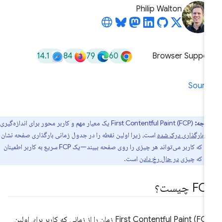
Philip Walton
14.1
84
79
60
Browser Suppor
Sourc
توجه:
First Contentful Paint (FCP) یک معیار مهم و کاربر محور برای اندازه‌گیری
 بارگذاری درک شده
است، زیرا اولین نقطه را در جدول زمانی بارگذاری صفحه نشان
می‌دهد که کاربر می‌تواند هر چیزی را روی صفحه ببیند—یک FCP سریع به کاربر اطمینان
هد که چیزی
در حال رخ دادن
است.
F چیست؟
First Contentful Paint (FCP) زمان را از زمانی که کاربر برای اولین