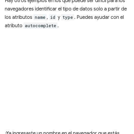
Hay otros ejemplos en los que puede ser difícil para los
navegadores identificar el tipo de datos solo a partir de
los atributos
name
,
id
y
type
. Puedes ayudar con el
atributo
autocomplete
.
¿Ya ingresaste un nombre en el navegador que estás