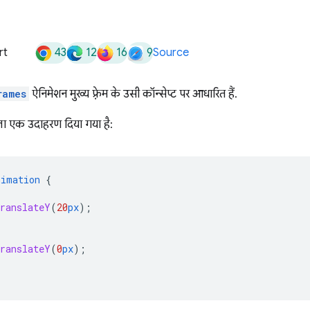
43
12
16
9
rt
Source
rames
ऐनिमेशन मुख्य फ़्रेम के उसी कॉन्सेप्ट पर आधारित हैं.
वाला एक उदाहरण दिया गया है:
nimation
{
translateY
(
20
px
);
translateY
(
0
px
);