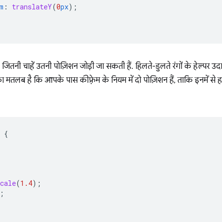
m
:
translateY
(
0
px
);
ितनी चाहें उतनी पोज़िशन जोड़ी जा सकती हैं. हिलते-डुलते रंगों के हेल्पर उदाहरण म
 मतलब है कि आपके पास कीफ़्रेम के नियम में दो पोज़िशन हैं, ताकि इनमें से 
{
cale
(
1.4
);
;