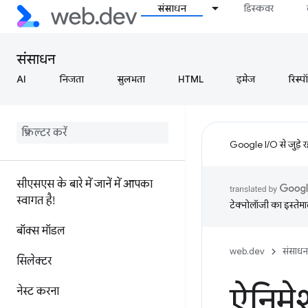
संसाधन
डिस्कवर
संसाधन
AI
निजता
सुलभता
HTML
इमेज
रिस्प
Google I/O से जुड़े 
सीएसएस के बारे में जानें में आपका
स्वागत है!
टेक्नोलॉजी का इस्तेमाल
बॉक्स मॉडल
web.dev
संसाधन
सिलेक्टर
ऐनिमे
नेस्ट करना