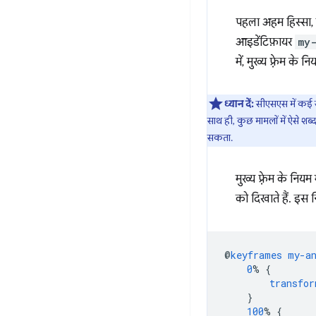
पहला अहम हिस्सा, म
आइडेंटिफ़ायर
my
में, मुख्य फ़्रेम के 
ध्यान दें:
सीएसएस में कई 
साथ ही, कुछ मामलों में ऐसे शब
सकता.
मुख्य फ़्रेम के नियम म
को दिखाते हैं. इस
@
keyframes
my-a
0
%
{
transfor
}
100
%
{