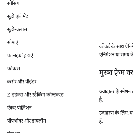
स्पेसिंग
सूडो एलिमेंट
सूडो-क्लास
सीमाएं
कीवर्ड के साथ ऐनि
ऐनिमेशन या समय के
परछाइयां हटाएं
फ़ोकस
मुख्य फ़्रेम क
कर्सर और पॉइंटर
ज़्यादातर ऐनिमेशन 
Z-इंडेक्स और स्टैकिंग कॉन्टेक्स्ट
है.
ऐंकर पोज़िशन
उदाहरण के लिए, यहा
पॉपओवर और डायलॉग
हैं.