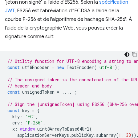
"jeton non signé" à l'aide d'ES256. Selon la
spécification
JWT
, ES256 est l'abréviation d'"ECDSA à l'aide de la
courbe P-256 et de l'algorithme de hachage SHA-256". À
l'aide de la cryptographie Web, vous pouvez créer la
signature comme suit:
// Utility function for UTF-8 encoding a string to a
const
utf8Encoder
=
new
TextEncoder
(
'utf-8'
);
// The unsigned token is the concatenation of the UR
// header and body.
const
unsignedToken
=
.....;
// Sign the |unsignedToken| using ES256 (SHA-256 ove
const
key
=
{
kty
:
'EC'
,
crv
:
'P-256'
,
x
:
window
.
uint8ArrayToBase64Url
(
applicationServerKeys
.
publicKey
.
subarray
(
1
,
33
))