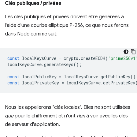
Clés publiques / privées
Les clés publiques et privées doivent être générées à
l'aide d'une courbe elliptique P-256, ce que nous ferons
dans Node comme suit:
const
localKeysCurve
=
crypto
.
createECDH
(
'prime256v1
localKeysCurve
.
generateKeys
();
const
localPublicKey
=
localKeysCurve
.
getPublicKey
()
const
localPrivateKey
=
localKeysCurve
.
getPrivateKey
Nous les appellerons "clés locales". Elles ne sont utilisées
que
pour le chiffrement et n'ont
rien
à voir avec les clés
de serveur d'application.