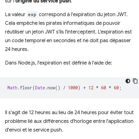
sur l'
origine du service push
.
La valeur
exp
correspond à l'expiration du jeton JWT.
Cela empêche les pirates informatiques de pouvoir
réutiliser un jeton JWT s'ils l'interceptent. L'expiration est
un code temporel en secondes et ne doit pas dépasser
24 heures.
Dans Node.js, l'expiration est définie à l'aide de:
Math
.
floor
(
Date
.
now
()
/
1000
)
+
12
*
60
*
60
;
Il s'agit de 12 heures au lieu de 24 heures pour éviter tout
problème lié aux différences d'horloge entre l'application
d'envoi et le service push.