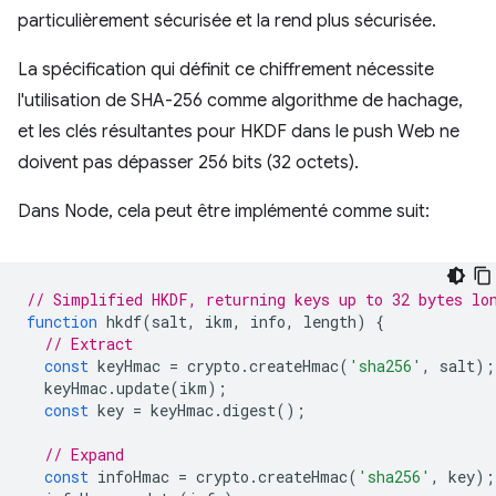
particulièrement sécurisée et la rend plus sécurisée.
La spécification qui définit ce chiffrement nécessite
l'utilisation de SHA-256 comme algorithme de hachage,
et les clés résultantes pour HKDF dans le push Web ne
doivent pas dépasser 256 bits (32 octets).
Dans Node, cela peut être implémenté comme suit:
// Simplified HKDF, returning keys up to 32 bytes lo
function
hkdf
(
salt
,
ikm
,
info
,
length
)
{
// Extract
const
keyHmac
=
crypto
.
createHmac
(
'sha256'
,
salt
);
keyHmac
.
update
(
ikm
);
const
key
=
keyHmac
.
digest
();
// Expand
const
infoHmac
=
crypto
.
createHmac
(
'sha256'
,
key
);