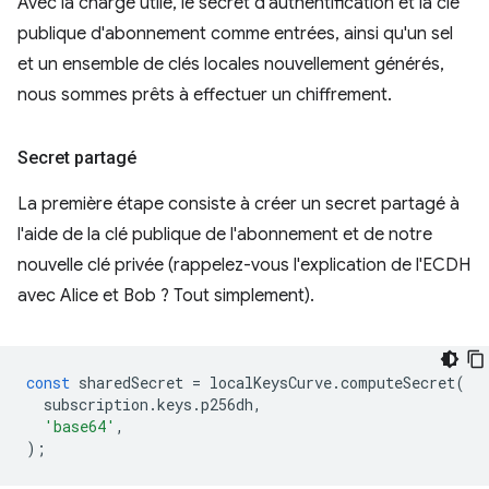
Avec la charge utile, le secret d'authentification et la clé
publique d'abonnement comme entrées, ainsi qu'un sel
et un ensemble de clés locales nouvellement générés,
nous sommes prêts à effectuer un chiffrement.
Secret partagé
La première étape consiste à créer un secret partagé à
l'aide de la clé publique de l'abonnement et de notre
nouvelle clé privée (rappelez-vous l'explication de l'ECDH
avec Alice et Bob ? Tout simplement).
const
sharedSecret
=
localKeysCurve
.
computeSecret
(
subscription
.
keys
.
p256dh
,
'base64'
,
);