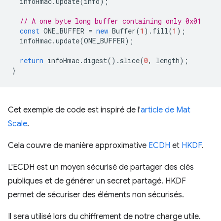
infoHmac
.
update
(
info
);
// A one byte long buffer containing only 0x01
const
ONE_BUFFER
=
new
Buffer
(
1
).
fill
(
1
);
infoHmac
.
update
(
ONE_BUFFER
);
return
infoHmac
.
digest
().
slice
(
0
,
length
);
}
Cet exemple de code est inspiré de l'
article de Mat
Scale
.
Cela couvre de manière approximative
ECDH
et
HKDF
.
L'ECDH est un moyen sécurisé de partager des clés
publiques et de générer un secret partagé. HKDF
permet de sécuriser des éléments non sécurisés.
Il sera utilisé lors du chiffrement de notre charge utile.