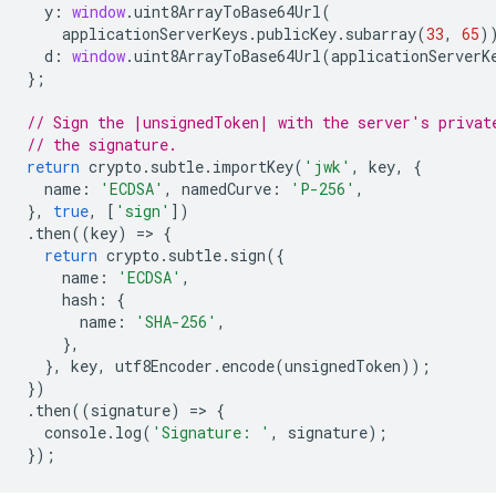
y
:
window
.
uint8ArrayToBase64Url
(
applicationServerKeys
.
publicKey
.
subarray
(
33
,
65
)
d
:
window
.
uint8ArrayToBase64Url
(
applicationServerK
};
// Sign the |unsignedToken| with the server's privat
// the signature.
return
crypto
.
subtle
.
importKey
(
'jwk'
,
key
,
{
name
:
'ECDSA'
,
namedCurve
:
'P-256'
,
},
true
,
[
'sign'
])
.
then
((
key
)
=
>
{
return
crypto
.
subtle
.
sign
({
name
:
'ECDSA'
,
hash
:
{
name
:
'SHA-256'
,
},
},
key
,
utf8Encoder
.
encode
(
unsignedToken
));
})
.
then
((
signature
)
=
>
{
console
.
log
(
'Signature: '
,
signature
);
});