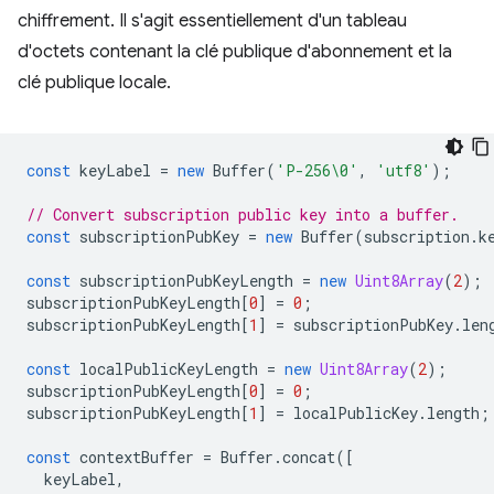
chiffrement. Il s'agit essentiellement d'un tableau
d'octets contenant la clé publique d'abonnement et la
clé publique locale.
const
keyLabel
=
new
Buffer
(
'P-256\0'
,
'utf8'
);
// Convert subscription public key into a buffer.
const
subscriptionPubKey
=
new
Buffer
(
subscription
.
k
const
subscriptionPubKeyLength
=
new
Uint8Array
(
2
);
subscriptionPubKeyLength
[
0
]
=
0
;
subscriptionPubKeyLength
[
1
]
=
subscriptionPubKey
.
len
const
localPublicKeyLength
=
new
Uint8Array
(
2
);
subscriptionPubKeyLength
[
0
]
=
0
;
subscriptionPubKeyLength
[
1
]
=
localPublicKey
.
length
;
const
contextBuffer
=
Buffer
.
concat
([
keyLabel
,