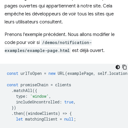
pages ouvertes qui appartiennent à notre site. Cela
empêche les développeurs de voir tous les sites que
leurs utilisateurs consultent.
Prenons l'exemple précédent. Nous allons modifier le
code pour voir si
/demos/notification-
examples/example-page.html
est déjà ouvert.
const
urlToOpen
=
new
URL
(
examplePage
,
self
.
location
const
promiseChain
=
clients
.
matchAll
({
type
:
'window'
,
includeUncontrolled
:
true
,
})
.
then
((
windowClients
)
=
>
{
let
matchingClient
=
null
;