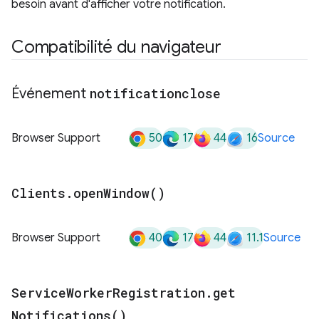
besoin avant d'afficher votre notification.
Compatibilité du navigateur
Événement
notificationclose
50
17
44
16
Browser Support
Source
Clients
.
open
Window(
)
40
17
44
11.1
Browser Support
Source
Service
Worker
Registration
.
get
Notifications(
)