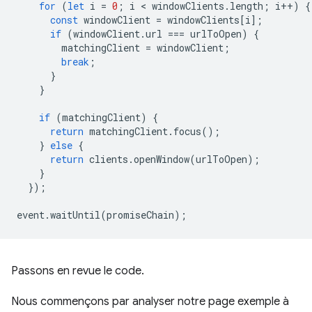
for
(
let
i
=
0
;
i
 < 
windowClients
.
length
;
i
++
)
{
const
windowClient
=
windowClients
[
i
];
if
(
windowClient
.
url
===
urlToOpen
)
{
matchingClient
=
windowClient
;
break
;
}
}
if
(
matchingClient
)
{
return
matchingClient
.
focus
();
}
else
{
return
clients
.
openWindow
(
urlToOpen
);
}
});
event
.
waitUntil
(
promiseChain
);
Passons en revue le code.
Nous commençons par analyser notre page exemple à