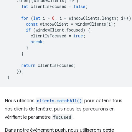
.
then
((
windowClients
)
=
>
{
let
clientIsFocused
=
false
;
for
(
let
i
=
0
;
i
 < 
windowClients
.
length
;
i
++
)
const
windowClient
=
windowClients
[
i
];
if
(
windowClient
.
focused
)
{
clientIsFocused
=
true
;
break
;
}
}
return
clientIsFocused
;
});
}
Nous utilisons
clients.matchAll()
pour obtenir tous
nos clients de fenêtre, puis nous les parcourons en
vérifiant le paramètre
focused
.
Dans notre événement push, nous utiliserons cette