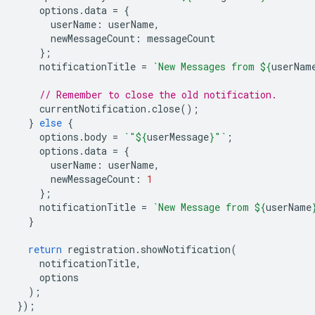
options
.
data
=
{
userName
:
userName
,
newMessageCount
:
messageCount
};
notificationTitle
=
`New Messages from 
${
userNam
// Remember to close the old notification.
currentNotification
.
close
();
}
else
{
options
.
body
=
`"
${
userMessage
}
"`
;
options
.
data
=
{
userName
:
userName
,
newMessageCount
:
1
};
notificationTitle
=
`New Message from 
${
userName
}
return
registration
.
showNotification
(
notificationTitle
,
options
);
});