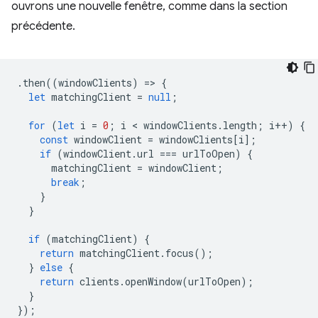
ouvrons une nouvelle fenêtre, comme dans la section
précédente.
.
then
((
windowClients
)
=
>
{
let
matchingClient
=
null
;
for
(
let
i
=
0
;
i
 < 
windowClients
.
length
;
i
++
)
{
const
windowClient
=
windowClients
[
i
];
if
(
windowClient
.
url
===
urlToOpen
)
{
matchingClient
=
windowClient
;
break
;
}
}
if
(
matchingClient
)
{
return
matchingClient
.
focus
();
}
else
{
return
clients
.
openWindow
(
urlToOpen
);
}
});