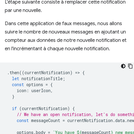
L'étape suivante consiste à remplacer cette notification
par une nouvelle.
Dans cette application de faux messages, nous allons
suivre le nombre de nouveaux messages en ajoutant un
compteur aux données de notre nouvelle notification et
en l'incrémentant à chaque nouvelle notification.
.
then
((
currentNotification
)
=
>
{
let
notificationTitle
;
const
options
=
{
icon
:
userIcon
,
}
if
(
currentNotification
)
{
// We have an open notification, let's do someth
const
messageCount
=
currentNotification
.
data
.
ne
options
.
body
=
`You have 
${
messageCount
}
 new mes