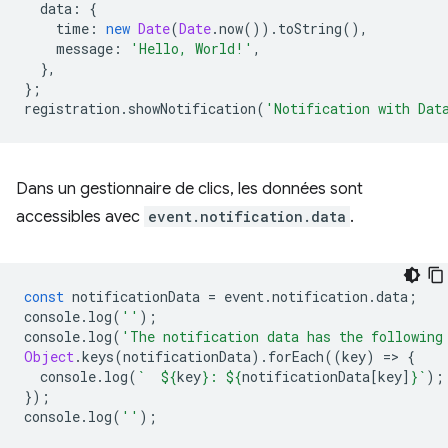
data
:
{
time
:
new
Date
(
Date
.
now
()).
toString
(),
message
:
'Hello, World!'
,
},
};
registration
.
showNotification
(
'Notification with Dat
Dans un gestionnaire de clics, les données sont
accessibles avec
event.notification.data
.
const
notificationData
=
event
.
notification
.
data
;
console
.
log
(
''
);
console
.
log
(
'The notification data has the following
Object
.
keys
(
notificationData
).
forEach
((
key
)
=
>
{
console
.
log
(
`  
${
key
}
: 
${
notificationData
[
key
]
}
`
);
});
console
.
log
(
''
);