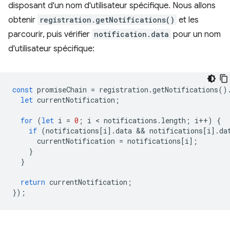
disposant d'un nom d'utilisateur spécifique. Nous allons
obtenir
registration.getNotifications()
et les
parcourir, puis vérifier
notification.data
pour un nom
d'utilisateur spécifique:
const
promiseChain
=
registration
.
getNotifications
()
let
currentNotification
;
for
(
let
i
=
0
;
i
 < 
notifications
.
length
;
i
++
)
{
if
(
notifications
[
i
].
data
 && 
notifications
[
i
].
da
currentNotification
=
notifications
[
i
];
}
}
return
currentNotification
;
});