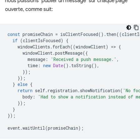
nous puissions "publier un message" sur chaque page
ouverte, comme suit:
const
promiseChain
=
isClientFocused
().
then
((
clientI
if
(
clientIsFocused
)
{
windowClients
.
forEach
((
windowClient
)
=
>
{
windowClient
.
postMessage
({
message
:
'Received a push message.'
,
time
:
new
Date
().
toString
(),
});
});
}
else
{
return
self
.
registration
.
showNotification
(
'No fo
body
:
'Had to show a notification instead of m
});
}
});
event
.
waitUntil
(
promiseChain
);