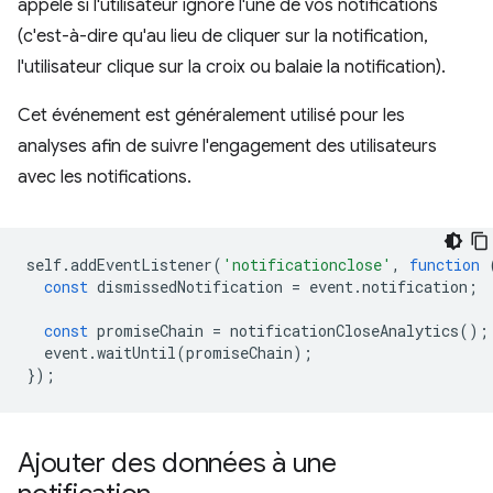
appelé si l'utilisateur ignore l'une de vos notifications
(c'est-à-dire qu'au lieu de cliquer sur la notification,
l'utilisateur clique sur la croix ou balaie la notification).
Cet événement est généralement utilisé pour les
analyses afin de suivre l'engagement des utilisateurs
avec les notifications.
self
.
addEventListener
(
'notificationclose'
,
function
const
dismissedNotification
=
event
.
notification
;
const
promiseChain
=
notificationCloseAnalytics
();
event
.
waitUntil
(
promiseChain
);
});
Ajouter des données à une