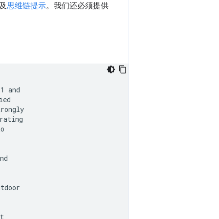
及
思维链提示
。我们还必须提供
1 and

ed

rongly

ating

o

nd

tdoor

t
