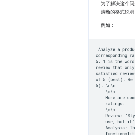
为了解决这个问
清晰的格式说明
例如：
`Analyze a produ
corresponding ra
5. 1 is the wors
review that only
satisfied review
of 5 (best). Be 
5). \n\n

    \n\n

    Here are som
    ratings:

    \n\n

    Review: 'Sty
    use, but it'
    Analysis: Th
    functionalit