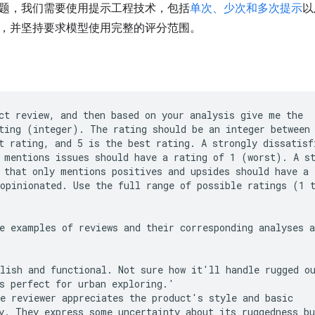
题，我们需要使用提示工程技术，包括
单次、少次和多次提示
以
，并坚持要求模型使用完整的评分范围。
ct review, and then based on your analysis give me the

ting (integer). The rating should be an integer between 
t rating, and 5 is the best rating. A strongly dissatisfi
 mentions issues should have a rating of 1 (worst). A st
 that only mentions positives and upsides should have a r
opinionated. Use the full range of possible ratings (1 t
e examples of reviews and their corresponding analyses a
lish and functional. Not sure how it'll handle rugged ou
s perfect for urban exploring.'

e reviewer appreciates the product's style and basic

y. They express some uncertainty about its ruggedness bu