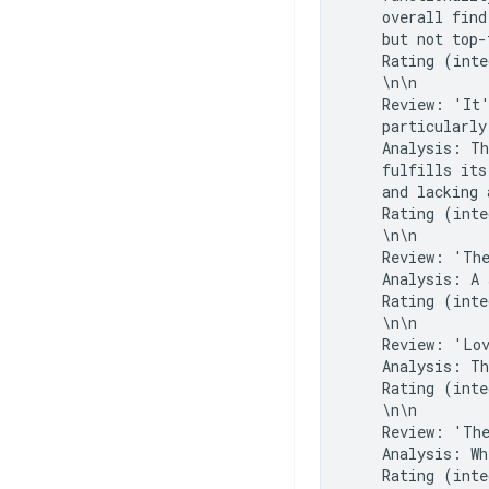
    overall find
    but not top-
    Rating (inte
    \n\n

    Review: 'It'
    particularly
    Analysis: Th
    fulfills its
    and lacking 
    Rating (inte
    \n\n

    Review: 'The
    Analysis: A 
    Rating (inte
    \n\n

    Review: 'Lov
    Analysis: Th
    Rating (inte
    \n\n

    Review: 'The
    Analysis: Wh
    Rating (inte