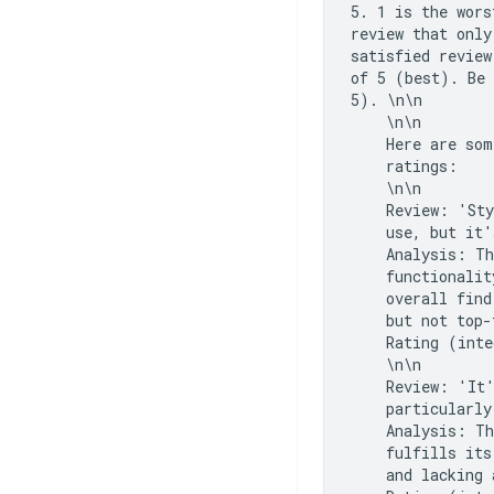
5. 1 is the wors
review that only
satisfied review
of 5 (best). Be 
5). \n\n

    \n\n

    Here are som
    ratings:

    \n\n

    Review: 'Sty
    use, but it'
    Analysis: Th
    functionalit
    overall find
    but not top-
    Rating (inte
    \n\n

    Review: 'It'
    particularly
    Analysis: Th
    fulfills its
    and lacking 