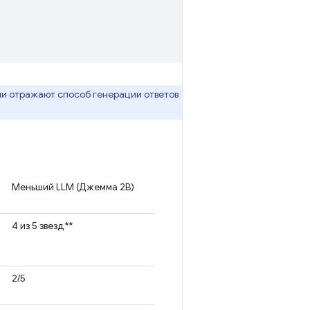
ни отражают способ генерации ответов
Меньший LLM (Джемма 2B)
4 из 5 звезд**
2/5