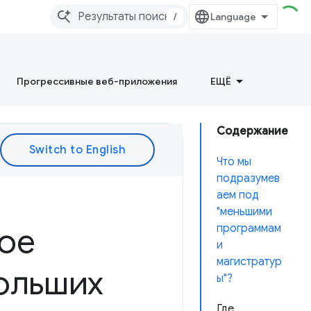
/
Прогрессивные веб-приложения
ЕЩЁ
Содержание
Что мы
подразумев
аем под
"меньшими
ое
программам
и
магистратур
ольших
ы"?
Где