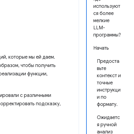
используют
ся более
мелкие
LLM-
программы?
Начать
ий, которые мы ей даем.
Предоста
бразом, чтобы получить
вьте
 реализации функции,
контекст и
точные
инструкци
тировали с различными
и по
корректировать подсказку,
формату.
Ожидаетс
я ручной
анализ