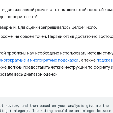
.5 выдает желаемый результат с помощью этой простой ком
довлетворительный:
еверный. Для оценки запрашивалось целое число.
похоже, не совсем точен. Первый отзыв достаточно востор
той проблемы нам необходимо использовать методы стим
многократные и многократные подсказки
, а также
подсказ
кже должны предоставить четкие инструкции по формату и 
зовала весь диапазон оценок.
ct review, and then based on your analysis give me the

ting (integer). The rating should be an integer between 