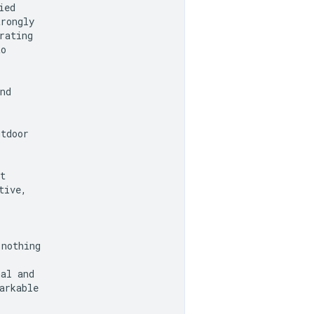
ed

rongly

ating

o

nd

tdoor

t

ive,

nothing

al and

rkable
