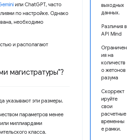
Gemini
или ChatGPT, часто
выходных
данных.
илиями по настройке. Однако
ована, необходимо
Различия в
API Mind
стью и располагают
Ограничен
ия на
количеств
о жетонов
ми магистратуры"?
разума
Скоррект
ируйте
да указывают эти размеры.
свои
расчетные
чеством параметров менее
временны
 или миллиардами
е рамки.
ительского класса.