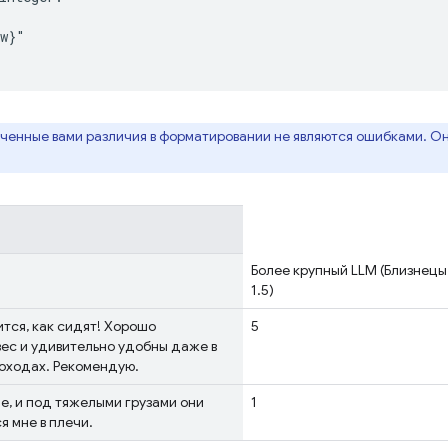
w}"

ченные вами различия в форматировании не являются ошибками. О
Более крупный LLM (Близнецы
1.5)
ится, как сидят! Хорошо
5
ес и удивительно удобны даже в
оходах. Рекомендую.
е, и под тяжелыми грузами они
1
я мне в плечи.