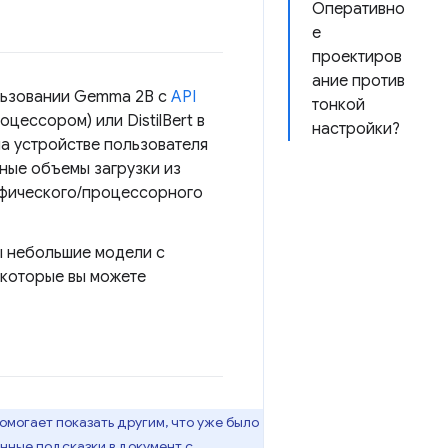
Оперативно
е
проектиров
ание против
льзовании Gemma 2B с
API
тонкой
цессором) или DistilBert в
настройки?
на устройстве пользователя
ные объемы загрузки из
рафического/процессорного
ы небольшие модели с
 которые вы можете
омогает показать другим, что уже было
нные подсказки в документ с