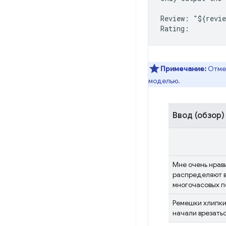
Review: "${revie
Примечание:
Отме
моделью.
Ввод (обзор)
Мне очень нрав
распределяют в
многочасовых п
Ремешки хлипки
начали врезатьс