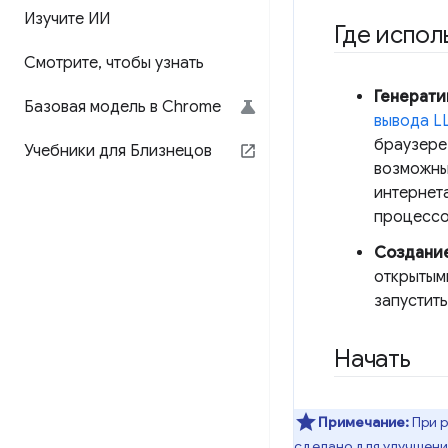
Изучите ИИ
Где испол
Смотрите
,
чтобы узнать
Генерати
Базовая модель в Chrome
вывода L
браузере
Учебники для Близнецов
возможны
интернет
процессо
Создание
открытым
запустить
Начать
Примечание:
При р
сделано для улучшения