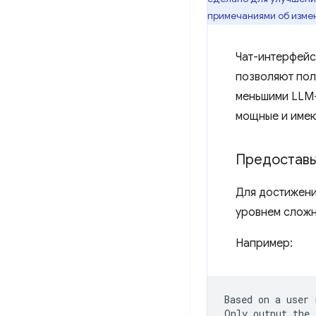
примечаниями об изме
Чат-интерфейс
позволяют пол
меньшими LLM-
мощные и имею
Предоставьт
Для достижени
уровнем сложн
Например:
Based on a user 
Only output the 