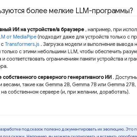
ьзуются более мелкие LLM-программы?
вный ИИ на устройстве/в браузере
, например, при испо
LM от MediaPipe
(подходит даже для устройств только с про
 с
Transformers.js
. Загрузка модели и выполнение вывода 
 только с этими небольшими LLM, чтобы обеспечить разум
а и соответствовать ограничениям памяти устройства и г
ра.
 собственного серверного генеративного ИИ
. Доступн
и весами, такие как Gemma 2B, Gemma 7B или Gemma 27B,
 на собственном сервере (и, при желании, доработать).
азработке подсказок полезно документировать их эволюцию. Это п
 подсказки. Например, вы можете скопировать и вставить опробова