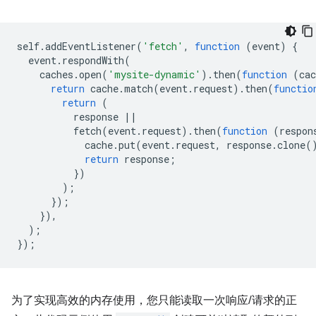
self
.
addEventListener
(
'fetch'
,
function
(
event
)
{
event
.
respondWith
(
caches
.
open
(
'mysite-dynamic'
).
then
(
function
(
cac
return
cache
.
match
(
event
.
request
).
then
(
functio
return
(
response
||
fetch
(
event
.
request
).
then
(
function
(
respon
cache
.
put
(
event
.
request
,
response
.
clone
(
return
response
;
})
);
});
}),
);
});
为了实现高效的内存使用，您只能读取一次响应/请求的正