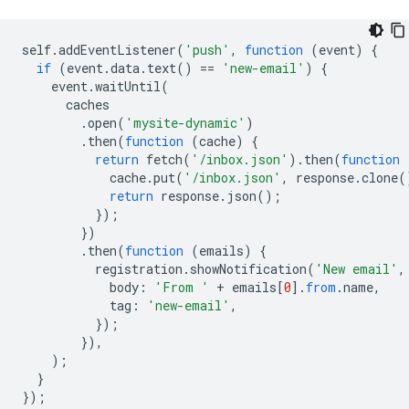
self
.
addEventListener
(
'push'
,
function
(
event
)
{
if
(
event
.
data
.
text
()
==
'new-email'
)
{
event
.
waitUntil
(
caches
.
open
(
'mysite-dynamic'
)
.
then
(
function
(
cache
)
{
return
fetch
(
'/inbox.json'
).
then
(
function
cache
.
put
(
'/inbox.json'
,
response
.
clone
(
return
response
.
json
();
});
})
.
then
(
function
(
emails
)
{
registration
.
showNotification
(
'New email'
,
body
:
'From '
+
emails
[
0
].
from
.
name
,
tag
:
'new-email'
,
});
}),
);
}
});