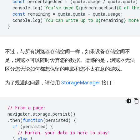
const
percentageUsed
=
(
quota
.
usage
/
quota
.
quota
)
console
.
log
(
`You've used 
${
percentageUsed
}
% of the
const
remaining
=
quota
.
quota
-
quota
.
usage
;
console
.
log
(
`You can write up to 
${
remaining
}
 more
}
不过，与所有浏览器存储空间一样，如果设备存储空间不
足，浏览器可以随时舍弃您的数据。遗憾的是，浏览器无法
区分您无论如何都想保留的电影和您不太在意的游戏。
为了规避此问题，请使用
StorageManager
接口：
// From a page:
navigator
.
storage
.
persist
()
.
then
(
function
(
persisted
)
{
if
(
persisted
)
{
// Hurrah, your data is here to stay!
}
else
{