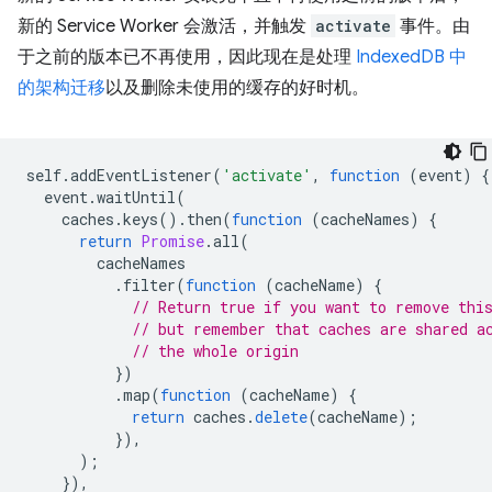
新的 Service Worker 会激活，并触发
activate
事件。由
于之前的版本已不再使用，因此现在是处理
IndexedDB 中
的架构迁移
以及删除未使用的缓存的好时机。
self
.
addEventListener
(
'activate'
,
function
(
event
)
{
event
.
waitUntil
(
caches
.
keys
().
then
(
function
(
cacheNames
)
{
return
Promise
.
all
(
cacheNames
.
filter
(
function
(
cacheName
)
{
// Return true if you want to remove thi
// but remember that caches are shared a
// the whole origin
})
.
map
(
function
(
cacheName
)
{
return
caches
.
delete
(
cacheName
);
}),
);
}),