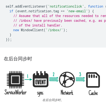
self
.
addEventListener
(
'notificationclick'
,
function
if
(
event
.
notification
.
tag
==
'new-email'
)
{
// Assume that all of the resources needed to re
// /inbox/ have previously been cached, e.g. as p
// of the install handler.
new
WindowClient
(
'/inbox/'
);
}
});
在后台同步时
在后台同步时。