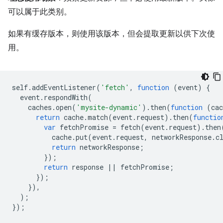
可以属于此类别。
如果有缓存版本，则使用该版本，但会提取更新以供下次使
用。
self
.
addEventListener
(
'fetch'
,
function
(
event
)
{
event
.
respondWith
(
caches
.
open
(
'mysite-dynamic'
).
then
(
function
(
cac
return
cache
.
match
(
event
.
request
).
then
(
functio
var
fetchPromise
=
fetch
(
event
.
request
).
then
cache
.
put
(
event
.
request
,
networkResponse
.
c
return
networkResponse
;
});
return
response
||
fetchPromise
;
});
}),
);
});