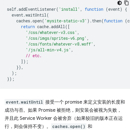
self
.
addEventListener
(
'install'
,
function
(
event
)
{
event
.
waitUntil
(
caches
.
open
(
'mysite-static-v3'
).
then
(
function
(
c
return
cache
.
addAll
([
'/css/whatever-v3.css'
,
'/css/imgs/sprites-v6.png'
,
'/css/fonts/whatever-v8.woff'
,
'/js/all-min-v4.js'
,
// etc.
]);
}),
);
});
event.waitUntil
接受一个 promise 来定义安装的长度和
成功与否。如果 Promise 被拒绝，则安装会被视为失败，
并且此 Service Worker 会被舍弃（如果较旧的版本正在运
行，则会保持不变）。
caches.open()
和