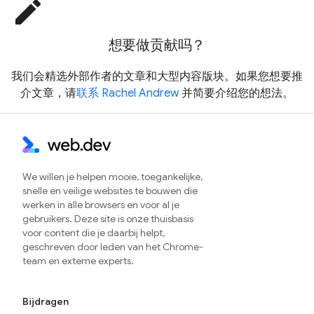
edit
想要做贡献吗？
我们会精选外部作者的文章和大型内容版块。如果您想要推
介文章，请
联系 Rachel Andrew
并简要介绍您的想法。
We willen je helpen mooie, toegankelijke,
snelle en veilige websites te bouwen die
werken in alle browsers en voor al je
gebruikers. Deze site is onze thuisbasis
voor content die je daarbij helpt,
geschreven door leden van het Chrome-
team en externe experts.
Bijdragen