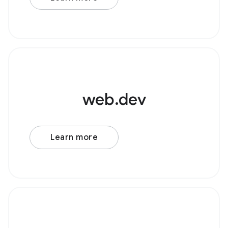
源节点，例如 AudioBufferSourceNode 或
web.dev
Learn more