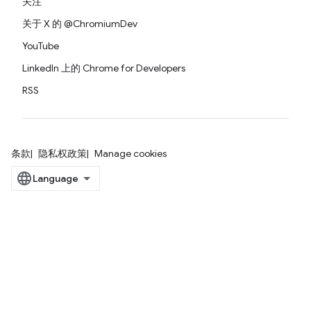
关注
关于 X 的 @ChromiumDev
YouTube
LinkedIn 上的 Chrome for Developers
RSS
条款
隐私权政策
Manage cookies