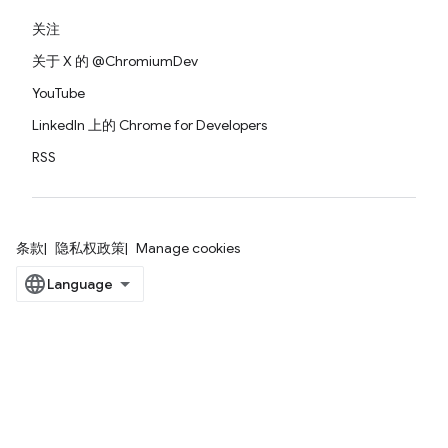
关注
关于 X 的 @ChromiumDev
YouTube
LinkedIn 上的 Chrome for Developers
RSS
条款
隐私权政策
Manage cookies