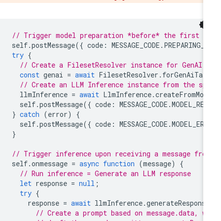
// Trigger model preparation *before* the first m
self
.
postMessage
({
code
:
MESSAGE_CODE
.
PREPARING_M
try
{
// Create a FilesetResolver instance for GenAI 
const
genai
=
await
FilesetResolver
.
forGenAiTas
// Create an LLM Inference instance from the sp
llmInference
=
await
LlmInference
.
createFromMod
self
.
postMessage
({
code
:
MESSAGE_CODE
.
MODEL_REA
}
catch
(
error
)
{
self
.
postMessage
({
code
:
MESSAGE_CODE
.
MODEL_ERR
}
// Trigger inference upon receiving a message fro
self
.
onmessage
=
async
function
(
message
)
{
// Run inference = Generate an LLM response
let
response
=
null
;
try
{
response
=
await
llmInference
.
generateRespons
// Create a prompt based on message.data, w