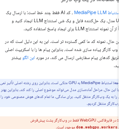
استنباط MediaPipe LLM
، کد AI فقط چند خط است: با ارسال یک
URL مدل، یک حل‌کننده فایل و یک شی استنتاج LLM ایجاد کنید و
ً از آن نمونه استنتاج LLM برای ایجاد پاسخ استفاده کنید.
 این حال، نمونه کد ما کمی گسترده تر است. این به این دلیل است که در
 وب کارگر پیاده سازی شده است، بنابراین پیام ها را با اسکریپت اصلی
 طریق کدهای پیام سفارشی ارسال می کند. در مورد
این الگو
بیشتر
انید.
توجه:
استنباط MediaPipe به GPU متکی است، بنابراین روی رشته اصلی تأثیر نمی
. با این حال، مراحل آماده‌سازی مدل می‌تواند موضوع اصلی را کند کند، بنابراین بهتر
ن را به یک وب‌کارگر منتقل کنید. برای سادگی، ما تمام کدهای هوش مصنوعی خود را
 وب‌کارگر منتقل کردیم.
ط:
در فایرفاکس، WebGPU فقط در وب‌کارگر پشت پیش‌فرض
موجود است.
dom.webgpu.workers.e