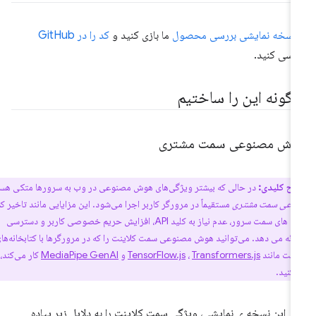
نسخه نمایشی بررسی محصول
ما بازی کنید و
کد را در GitHub
رسی کنید.
گونه این را ساختیم
وش مصنوعی سمت مشتری
اح کلیدی:
در حالی که بیشتر ویژگی‌های هوش مصنوعی در وب به سرورها متکی هستند،
وعی سمت مشتری
مستقیماً در مرورگر کاربر اجرا می‌شود. این مزایایی مانند تاخیر کم،
کاهش هزینه های سمت سرور، عدم نیاز به کلید API، افزایش حریم خصوصی کاربر و دسترسی
 ارائه می دهد. می‌توانید هوش مصنوعی سمت کلاینت را که در مرورگرها با کتابخانه‌های
یپت مانند
Transformers.js
،
TensorFlow.js
و
MediaPipe GenAI
کار می‌کند،
 کنید.
ای این نسخه ی نمایشی، ویژگی سمت کلاینت را به دلایل زیر پیاده