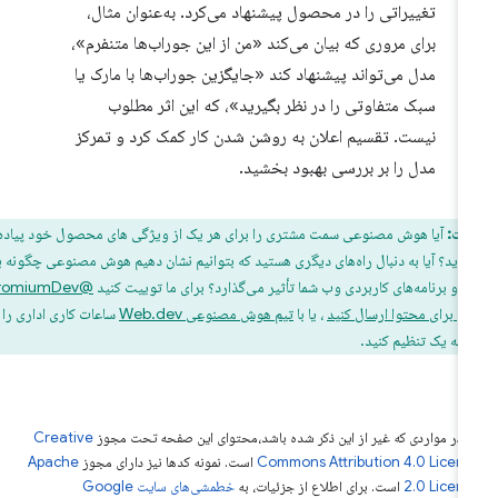
تغییراتی را در محصول پیشنهاد می‌کرد. به‌عنوان مثال،
برای مروری که بیان می‌کند «من از این جوراب‌ها متنفرم»،
مدل می‌تواند پیشنهاد کند «جایگزین جوراب‌ها با مارک یا
سبک متفاوتی را در نظر بگیرید»، که این اثر مطلوب
نیست. تقسیم اعلان به روشن شدن کار کمک کرد و تمرکز
مدل را بر بررسی بهبود بخشید.
یت:
آیا هوش مصنوعی سمت مشتری را برای هر یک از ویژگی های محصول خود پیاده
 اید؟ آیا به دنبال راه‌های دیگری هستید که بتوانیم نشان دهیم هوش مصنوعی چگونه بر
 و برنامه‌های کاربردی وب شما تأثیر می‌گذارد؟ برای ما توییت کنید
@ChromiumDev
 برای محتوا ارسال کنید
، یا با
تیم هوش مصنوعی Web.dev
ساعات کاری اداری را به
ه یک تنظیم کنید.
 در مواردی که غیر از این ذکر شده باشد،‌محتوای این صفحه تحت مجوز
Creative
Commons Attribution 4.0 Licen
است. نمونه کدها نیز دارای مجوز
Apache
2.0 Licen
است. برای اطلاع از جزئیات، به
خطمشی‌های سایت Google