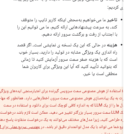
زی کردیم:
تاخیر
ما می‌خواهیم به‌محض اینکه کاربر تایپ را متوقف
کند، به سرعت پیشنهادهایی ارائه کنیم. ما می توانیم این را
با اجتناب از رفت و برگشت سرور ارائه دهیم.
هزینه
در حالی که این یک نسخه ی نمایشی است، اگر قصد
راه اندازی یک ویژگی مشابه در تولید را دارید، بسیار خوب
است که با هزینه صفر سمت سرور آزمایش کنید تا زمانی
که بتوانید تأیید کنید که آیا این ویژگی برای کاربران شما
منطقی است یا خیر.
ط:
استفاده از هوش مصنوعی سمت سرویس گیرنده برای اعتبارسنجی ایده‌های ویژگی
اجرت به یک پیاده‌سازی هوش مصنوعی سمت سرور، اخطارهایی دارد. همانطور که مهاجرت
می کنید، مدل ها را از یک LLM که به اندازه کافی کوچک است برای دانلود و استفاده در سمت
مشتری، به یک LLM سمت سرور بسیار بزرگتر تغییر می دهید. ممکن است لازم باشد درخواست
باره طراحی کنید، زیرا مدل‌های مختلف می‌توانند به یک درخواست متفاوت پاسخ دهند.
یع شما می تواند با یک مدل توانمندتر دقیق تر باشد. در
مهندسی سریع عملی برای LLM
تر
بیشتر بخوانید.