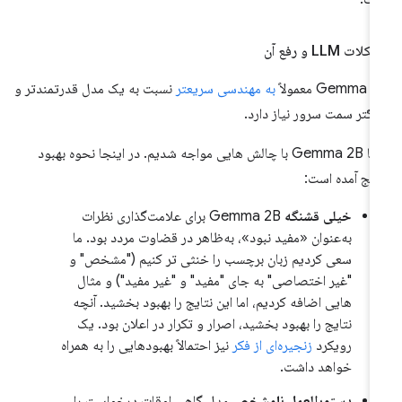
لات LLM و رفع آن
Gemma  معمولاً
به مهندسی سریعتر
نسبت به یک مدل قدرتمندتر و
رگتر سمت سرور نیاز دارد.
ما با Gemma 2B با چالش هایی مواجه شدیم. در اینجا نحوه بهبود
ایج آمده است:
خیلی قشنگه
Gemma 2B برای علامت‌گذاری نظرات
به‌عنوان «مفید نبود»، به‌ظاهر در قضاوت مردد بود. ما
سعی کردیم زبان برچسب را خنثی تر کنیم ("مشخص" و
"غیر اختصاصی" به جای "مفید" و "غیر مفید") و مثال
هایی اضافه کردیم، اما این نتایج را بهبود بخشید. آنچه
نتایج را بهبود بخشید، اصرار و تکرار در اعلان بود. یک
رویکرد
زنجیره‌ای از فکر
نیز احتمالاً بهبودهایی را به همراه
خواهد داشت.
دستورالعمل نامشخص
مدل گاهی اوقات درخواست را