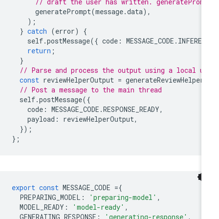
// draft the user has written. generateProm
generatePrompt
(
message
.
data
),
);
}
catch
(
error
)
{
self
.
postMessage
({
code
:
MESSAGE_CODE
.
INFEREN
return
;
}
// Parse and process the output using a local u
const
reviewHelperOutput
=
generateReviewHelper
// Post a message to the main thread
self
.
postMessage
({
code
:
MESSAGE_CODE
.
RESPONSE_READY
,
payload
:
reviewHelperOutput
,
});
};
export
const
MESSAGE_CODE
=
{
PREPARING_MODEL
:
'preparing-model'
,
MODEL_READY
:
'model-ready'
,
GENERATING_RESPONSE
:
'generating-response'
,