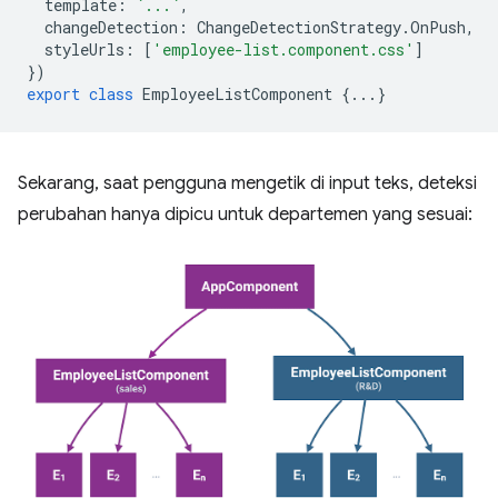
template
:
`...`
,
changeDetection
:
ChangeDetectionStrategy
.
OnPush
,
styleUrls
:
[
'employee-list.component.css'
]
})
export
class
EmployeeListComponent
{...}
Sekarang, saat pengguna mengetik di input teks, deteksi
perubahan hanya dipicu untuk departemen yang sesuai: