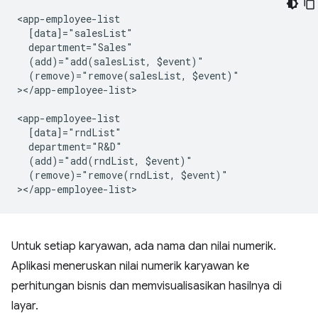
<app-employee-list

  [data]="salesList"

  department="Sales"

  (add)="add(salesList, $event)"

  (remove)="remove(salesList, $event)"

></app-employee-list>

<app-employee-list

  [data]="rndList"

  department="R&D"

  (add)="add(rndList, $event)"

  (remove)="remove(rndList, $event)"

Untuk setiap karyawan, ada nama dan nilai numerik.
Aplikasi meneruskan nilai numerik karyawan ke
perhitungan bisnis dan memvisualisasikan hasilnya di
layar.