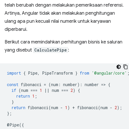
telah berubah dengan melakukan pemeriksaan referensi.
Artinya, Angular tidak akan melakukan penghitungan
ulang apa pun kecuali nilai numerik untuk karyawan
diperbarui.
Berikut cara memindahkan perhitungan bisnis ke saluran
yang disebut
CalculatePipe
:
import
{
Pipe
,
PipeTransform
}
from
'@angular/core'
const
fibonacci
=
(
num
:
number
)
:
number
=
>
{
if
(
num
===
1
||
num
===
2
)
{
return
1
;
}
return
fibonacci
(
num
-
1
)
+
fibonacci
(
num
-
2
);
};
@
Pipe
({