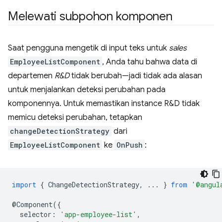
Melewati subpohon komponen
Saat pengguna mengetik di input teks untuk
sales
EmployeeListComponent
, Anda tahu bahwa data di
departemen
R&D
tidak berubah—jadi tidak ada alasan
untuk menjalankan deteksi perubahan pada
komponennya. Untuk memastikan instance R&D tidak
memicu deteksi perubahan, tetapkan
changeDetectionStrategy
dari
EmployeeListComponent
ke
OnPush
:
import
{
ChangeDetectionStrategy
,
...
}
from
'@angul
@
Component
({
selector
:
'app-employee-list'
,