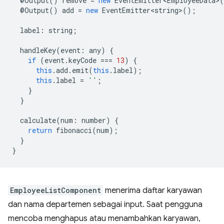
@
Output
()
remove
=
new
EventEmitter<EmployeeData>
(
@
Output
()
add
=
new
EventEmitter<string>
();
label
:
string
;
handleKey
(
event
:
any
)
{
if
(
event
.
keyCode
===
13
)
{
this
.
add
.
emit
(
this
.
label
);
this
.
label
=
''
;
}
}
calculate
(
num
:
number
)
{
return
fibonacci
(
num
);
}
}
EmployeeListComponent
menerima daftar karyawan
dan nama departemen sebagai input. Saat pengguna
mencoba menghapus atau menambahkan karyawan,