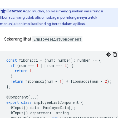
Catatan:
Agar mudah, aplikasi menggunakan versi fungsi
fibonacci
yang tidak efisien sebagai perhitungannya untuk
menunjukkan implikasi binding berat dalam aplikasi.
Sekarang lihat
EmployeeListComponent
:
const
fibonacci
=
(
num
:
number
)
:
number
=
>
{
if
(
num
===
1
||
num
===
2
)
{
return
1
;
}
return
fibonacci
(
num
-
1
)
+
fibonacci
(
num
-
2
);
};
@
Component
(...)
export
class
EmployeeListComponent
{
@
Input
()
data
:
EmployeeData
[];
@
Input
()
department
:
string
;