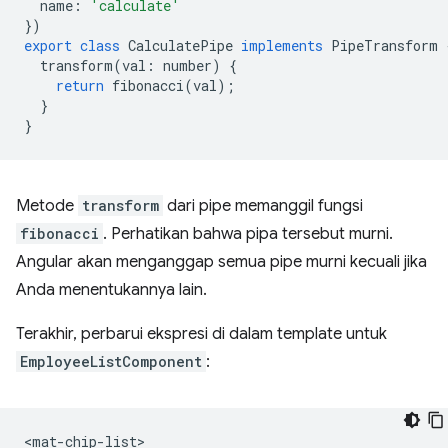
name
:
'calculate'
})
export
class
CalculatePipe
implements
PipeTransform
transform
(
val
:
number
)
{
return
fibonacci
(
val
);
}
}
Metode
transform
dari pipe memanggil fungsi
fibonacci
. Perhatikan bahwa pipa tersebut murni.
Angular akan menganggap semua pipe murni kecuali jika
Anda menentukannya lain.
Terakhir, perbarui ekspresi di dalam template untuk
EmployeeListComponent
:
<mat-chip-list>
