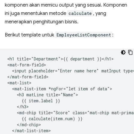
komponen akan memicu output yang sesuai. Komponen
ini juga menentukan metode
calculate
, yang
menerapkan penghitungan bisnis.
Berikut template untuk
EmployeeListComponent
:
<h1 title="Department">{{ department }}</h1>

<mat-form-field>

  <input placeholder="Enter name here" matInput type
</mat-form-field>

<mat-list>

  <mat-list-item *ngFor="let item of data">

    <h3 matLine title="Name">

      {{ item.label }}

    </h3>

    <md-chip title="Score" class="mat-chip mat-prima
      {{ calculate(item.num) }}

    </md-chip>

  </mat-list-item>
