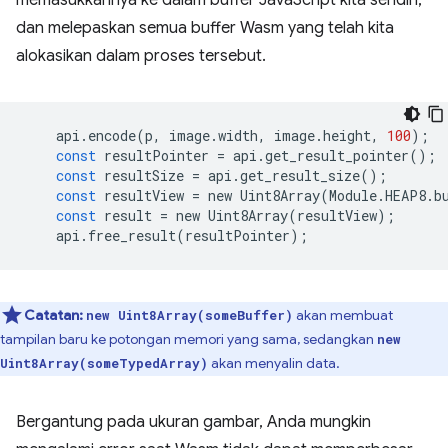
memasukkannya ke dalam buffer JavaScript kita sendiri,
dan melepaskan semua buffer Wasm yang telah kita
alokasikan dalam proses tersebut.
api
.
encode
(
p
,
image
.
width
,
image
.
height
,
100
);
const
resultPointer
=
api
.
get_result_pointer
();
const
resultSize
=
api
.
get_result_size
();
const
resultView
=
new
Uint8Array
(
Module
.
HEAP8
.
b
const
result
=
new
Uint8Array
(
resultView
);
api
.
free_result
(
resultPointer
);
Catatan:
akan membuat
new Uint8Array(someBuffer)
tampilan baru ke potongan memori yang sama, sedangkan
new
akan menyalin data.
Uint8Array(someTypedArray)
Bergantung pada ukuran gambar, Anda mungkin