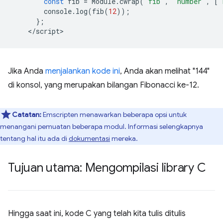
const
fib
=
Module
.
cwrap
(
'fib'
,
'number'
,
[
'
console
.
log
(
fib
(
12
));
};
<
/script
Jika Anda
menjalankan kode ini
, Anda akan melihat "144"
di konsol, yang merupakan bilangan Fibonacci ke-12.
Catatan:
Emscripten menawarkan beberapa opsi untuk
menangani pemuatan beberapa modul. Informasi selengkapnya
tentang hal itu ada di
dokumentasi
mereka.
Tujuan utama: Mengompilasi library C
Hingga saat ini, kode C yang telah kita tulis ditulis