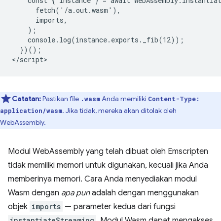
    const { instance } = await WebAssembly.instantiat
      fetch('/a.out.wasm'),

      imports,

    );

    console.log(instance.exports._fib(12));

  })();

Catatan:
Pastikan file
Anda memiliki
.wasm
Content-Type:
. Jika tidak, mereka akan ditolak oleh
application/wasm
WebAssembly.
Modul WebAssembly yang telah dibuat oleh Emscripten
tidak memiliki memori untuk digunakan, kecuali jika Anda
memberinya memori. Cara Anda menyediakan modul
Wasm dengan
apa pun
adalah dengan menggunakan
objek
imports
— parameter kedua dari fungsi
instantiateStreaming
. Modul Wasm dapat mengakses