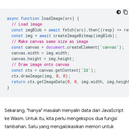
async
function
loadImage
(
src
)
{
// Load image
const
imgBlob
=
await
fetch
(
src
).
then
((
resp
)
=
>
re
const
img
=
await
createImageBitmap
(
imgBlob
);
// Make canvas same size as image
const
canvas
=
document
.
createElement
(
'canvas'
);
canvas
.
width
=
img
.
width
;
canvas
.
height
=
img
.
height
;
// Draw image onto canvas
const
ctx
=
canvas
.
getContext
(
'2d'
);
ctx
.
drawImage
(
img
,
0
,
0
);
return
ctx
.
getImageData
(
0
,
0
,
img
.
width
,
img
.
heigh
}
Sekarang, "hanya" masalah menyalin data dari JavaScript
ke Wasm. Untuk itu, kita perlu mengekspos dua fungsi
tambahan. Satu yang mengalokasikan memori untuk