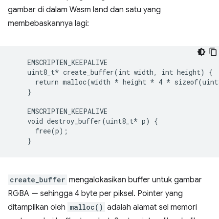
gambar di dalam Wasm land dan satu yang
membebaskannya lagi:
    EMSCRIPTEN_KEEPALIVE

    uint8_t* create_buffer(int width, int height) {

      return malloc(width 
* height *
 4 
* sizeof(uint
    }
    EMSCRIPTEN_KEEPALIVE
    void destroy_buffer(uint8_t*
 p) {

      free(p);

create_buffer
mengalokasikan buffer untuk gambar
RGBA — sehingga 4 byte per piksel. Pointer yang
ditampilkan oleh
malloc()
adalah alamat sel memori