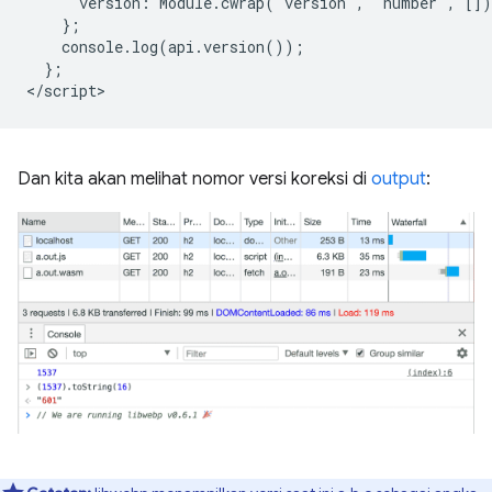
      version: Module.cwrap('version', 'number', []),
    };

    console.log(api.version());

  };

Dan kita akan melihat nomor versi koreksi di
output
: