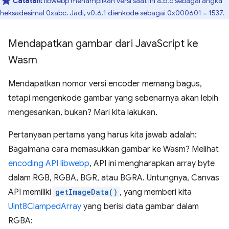
Catatan:
libwebp menampilkan versi saat ini a.b.c sebagai angka
heksadesimal 0xabc. Jadi, v0.6.1 dienkode sebagai 0x000601 = 1537.
Mendapatkan gambar dari Java
Script ke
Wasm
Mendapatkan nomor versi encoder memang bagus,
tetapi mengenkode gambar yang sebenarnya akan lebih
mengesankan, bukan? Mari kita lakukan.
Pertanyaan pertama yang harus kita jawab adalah:
Bagaimana cara memasukkan gambar ke Wasm? Melihat
encoding API libwebp
, API ini mengharapkan array byte
dalam RGB, RGBA, BGR, atau BGRA. Untungnya, Canvas
API memiliki
getImageData()
, yang memberi kita
Uint8ClampedArray
yang berisi data gambar dalam
RGBA: