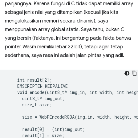
panjangnya. Karena fungsi di C tidak dapat memiliki array
sebagai jenis nilai yang ditampilkan (kecuali jika kita
mengalokasikan memori secara dinamis), saya
menggunakan array global statis. Saya tahu, bukan C
yang bersih (faktanya, ini bergantung pada fakta bahwa
pointer Wasm memiliki lebar 32 bit), tetapi agar tetap
sederhana, saya rasa ini adalah jalan pintas yang adil.
    int result[2];

    EMSCRIPTEN_KEEPALIVE

    void encode(uint8_t* img_in, int width, int heigh
      uint8_t* img_out;

      size_t size;

      size = WebPEncodeRGBA(img_in, width, height, w
      result[0] = (int)img_out;
      result[1] = size;