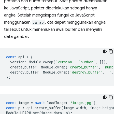
pertama dari buffer tersebut. Saat pointer dikembalikan
ke JavaScript, pointer diperlakukan sebagai hanya
angka. Setelah mengekspos fungsi ke JavaScript
menggunakan
cwrap
, kita dapat menggunakan angka
tersebut untuk menemukan awal buffer dan menyalin
data gambar.
const
api
=
{
version
:
Module
.
cwrap
(
'version'
,
'number'
,
[]),
create_buffer
:
Module
.
cwrap
(
'create_buffer'
,
'numb
destroy_buffer
:
Module
.
cwrap
(
'destroy_buffer'
,
''
,
};
const
image
=
await
loadImage
(
'/image.jpg'
);
const
p
=
api
.
create_buffer
(
image
.
width
,
image
.
heigh
Module
.
HEAP8
.
set
(
image
.
data
,
p
);