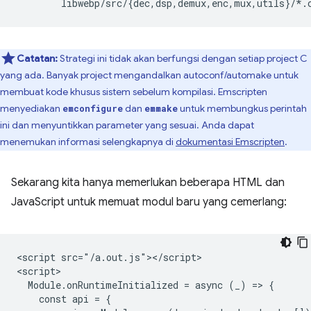
libwebp/src/
{
dec,dsp,demux,enc,mux,utils
}
Catatan:
Strategi ini tidak akan berfungsi dengan setiap project C
yang ada. Banyak project mengandalkan autoconf/automake untuk
membuat kode khusus sistem sebelum kompilasi. Emscripten
menyediakan
dan
untuk membungkus perintah
emconfigure
emmake
ini dan menyuntikkan parameter yang sesuai. Anda dapat
menemukan informasi selengkapnya di
dokumentasi Emscripten
.
Sekarang kita hanya memerlukan beberapa HTML dan
JavaScript untuk memuat modul baru yang cemerlang:
<script src="/a.out.js"></script>

<script>

  Module.onRuntimeInitialized = async (_) => {

    const api = {
