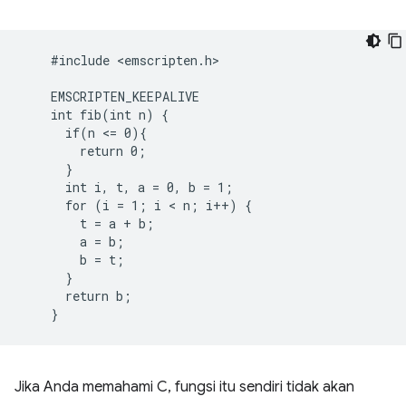
    #include <emscripten.h>

    EMSCRIPTEN_KEEPALIVE

    int fib(int n) {

      if(n <= 0){

        return 0;

      }

      int i, t, a = 0, b = 1;

      for (i = 1; i < n; i++) {

        t = a + b;

        a = b;

        b = t;

      }

      return b;

Jika Anda memahami C, fungsi itu sendiri tidak akan