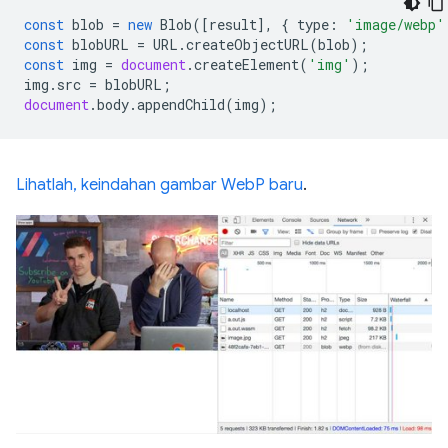
const
blob
=
new
Blob
([
result
],
{
type
:
'image/webp'
const
blobURL
=
URL
.
createObjectURL
(
blob
);
const
img
=
document
.
createElement
(
'img'
);
img
.
src
=
blobURL
;
document
.
body
.
appendChild
(
img
);
Lihatlah, keindahan gambar WebP baru
.