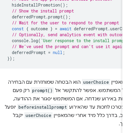
hideInstallPromotion
();
// Show the install prompt
deferredPrompt
.
prompt
();
// Wait for the user to respond to the prompt
const
{
outcome
}
=
await
deferredPrompt
.
userCh
// Optionally, send analytics event with outcom
console
.
log
(
`User response to the install promp
// We've used the prompt and can't use it again
deferredPrompt
=
null
;
});
מאפיין
userChoice
הוא הבטחה שמוחזרת עם הבחירה
ל המשתמש. אפשר להתקשר אל
prompt()
רק פעם
חת באירוע שנדחה. אם המשתמש יסגור את ההודעה,
צטרכו לחכות עד שהאירוע
beforeinstallprompt
יופעל
וב, בדרך כלל מיד אחרי שהמאפיין
userChoice
יקבל
רך.