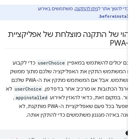
כדי להפוך אתר ל
ניתן להתקנה
, משתמשים באירוע
.
beforeinstal
יהוי של התקנה מוצלחת של אפליקציית
PWA
תם יכולים להשתמש במאפיין
userChoice
כדי לקבוע
ם המשתמש התקין את האפליקציה שלכם מתוך ממשק
המשתמש. אבל אם המשתמש מתקין את ה-PWA שלכם
סרגל הכתובות או מרכיב אחר בדפדפן,
userChoice
לא
זור. במקום זאת, כדאי להאזין לאירוע
appinstalled
,
שמופעל בכל פעם שאפליקציית ה-PWA מותקנת, לא
שנה באיזה מנגנון משתמשים כדי להתקין אותה.