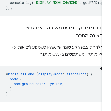
console
.
log
(
'DISPLAY_MODE_CHANGED'
,
getPWADisp
});
דכון ממשק המשתמש בהתאם למצב
תצוגה הנוכחי
כדי להחיל צבע רקע שונה על PWA כשמפעילים אותו כ-
ן, משתמשים ב-CSS מותנה:
@
media
all
and
(
display-mode
:
standalone
)
{
body
{
background-color
:
yellow
;
}
}