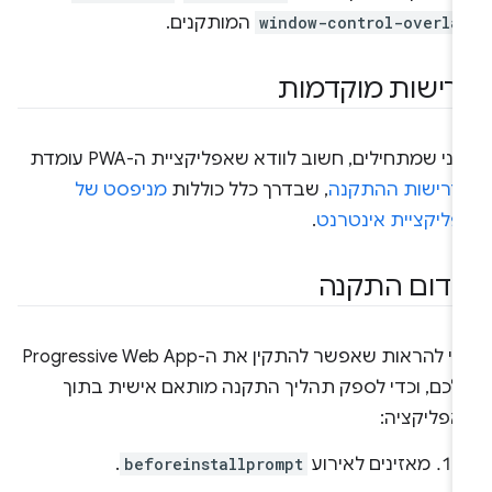
window-control-overla
המותקנים.
רישות מוקדמות
לפני שמתחילים, חשוב לוודא שאפליקציית ה-PWA עומדת
דרישות ההתקנה
, שבדרך כלל כוללות
מניפסט של
פליקציית אינטרנט
.
ידום התקנה
כדי להראות שאפשר להתקין את ה-Progressive Web App
לכם, וכדי לספק תהליך התקנה מותאם אישית בתוך
אפליקציה:
מאזינים לאירוע
beforeinstallprompt
.