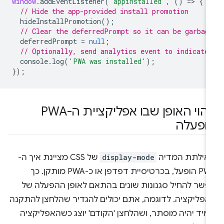
window
.
addEventListener
(
'appinstalled'
,
()
=
>
{
// Hide the app-provided install promotion
hideInstallPromotion
();
// Clear the deferredPrompt so it can be garbag
deferredPrompt
=
null
;
// Optionally, send analytics event to indicate
console
.
log
(
'PWA was installed'
);
});
זיהוי האופן שבו אפליקציית ה-PWA
ופעלה
אילתת המדיה
display-mode
של CSS מציינת איך ה-
PWA הופעל, בכרטיסיית דפדפן או כ-PWA מותקן. כך
פשר להחיל סגנונות שונים בהתאם לאופן ההפעלה של
אפליקציה. לדוגמה, אתם יכולים להגדיר שהלחצן להתקנה
מיד יהיה מוסתר, ושהלחצן 'הקודם' יוצג כשהאפליקציה