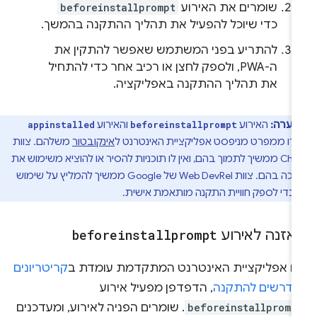
שומרים את האירוע
beforeinstallprompt
כדי שיוכל להפעיל את תהליך ההתקנה בהמשך.
להתריע בפני המשתמש שאפשר להתקין את
ה-PWA, ולספק לחצן או רכיב אחר כדי להתחיל
את תהליך ההתקנה באפליקציה.
הערה:
האירוע
והאירוע
appinstalled
beforeinstallprompt
רו ממפרט מניפסט אפליקציית האינטרנט ל
אינקובטור
משלהם. צוות
Chrome ממשיך לתמוך בהם, ואין לו תוכניות להסיר או להוציא משימוש את
התמיכה בהם. צוות Web DevRel של Google ממשיך להמליץ על שימוש
כדי לספק חוויית התקנה מותאמת אישית.
אזנה לאירוע
beforeinstallprompt
ם אפליקציית האינטרנט המתקדמת עומדת ב
קריטריונים
נדרשים להתקנה
, הדפדפן מפעיל אירוע
beforeinstallpromp
. שומרים הפניה לאירוע, ומעדכנים