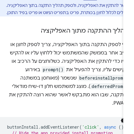
ר להתקין את האפליקציה, ולספק תהליך התקנה בתוך האפליקציה.
כולים לכלול לחצן בכותרת, פריט בתפריט הניווט או פריט בפיד התוכן.
הליך ההתקנה מתוך האפליקציה
די לספק התקנה בתוך האפליקציה, צריך לספק לחצן או
כיב אחר בממשק שהמשתמש יכול ללחוץ עליו או להקיש
יו כדי להתקין את האפליקציה. כשלוחצים על הרכיב או
קישים עליו, צריך להפעיל את
prompt()
באירוע
beforeinstallpromp
שנשמר (מאוחסן במשתנה
deferredPromp
). מוצג למשתמש חלון דו-שיח מודאלי
התקנה, שבו הוא מתבקש לאשר שהוא רוצה להתקין את
PW.
buttonInstall
.
addEventListener
(
'click'
,
async
()
// Hide the app provided install promotion