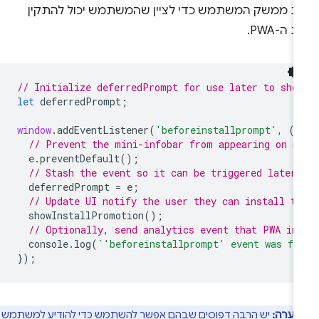
ת ממשק המשתמש כדי לציין שהמשתמש יכול להתקין
 ה-PWA.
// Initialize deferredPrompt for use later to sho
let
deferredPrompt
;
window
.
addEventListener
(
'beforeinstallprompt'
,
(
e
// Prevent the mini-infobar from appearing on m
e
.
preventDefault
();
// Stash the event so it can be triggered later.
deferredPrompt
=
e
;
// Update UI notify the user they can install t
showInstallPromotion
();
// Optionally, send analytics event that PWA in
console
.
log
(
`'beforeinstallprompt' event was fi
});
הערה:
יש הרבה
דפוסים
שבהם אפשר להשתמש כדי להודיע למשתמש