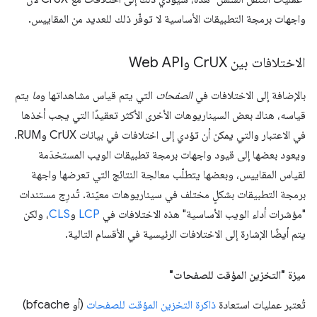
واجهات برمجة التطبيقات الأساسية لا توفّر ذلك للعديد من المقاييس.
الاختلافات بين Cr
UX وWeb API
بالإضافة إلى الاختلافات في
الصفحات
التي يتم قياس مشاهداتها و
ما
يتم
قياسه، هناك بعض السيناريوهات الأخرى الأكثر تعقيدًا التي يجب أخذها
في الاعتبار والتي يمكن أن تؤدي إلى اختلافات في بيانات CrUX وRUM.
ويعود بعضها إلى قيود واجهات برمجة تطبيقات الويب المستخدَمة
لقياس المقاييس، وبعضها يتطلّب معالجة النتائج التي تعرضها واجهة
برمجة التطبيقات بشكلٍ مختلف في سيناريوهات معيّنة. تُدرِج مستندات
"مؤشرات أداء الويب الأساسية" هذه الاختلافات في
LCP
و
CLS
، ولكن
يتم أيضًا الإشارة إلى الاختلافات الرئيسية في الأقسام التالية.
ميزة "التخزين المؤقت للصفحات"
تُعتبر عمليات استعادة
ذاكرة التخزين المؤقت للصفحات
(أو bfcache)