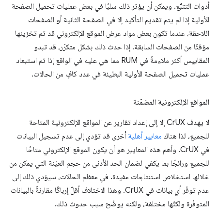
أدوات التتبُّع. ويمكن أن يؤثر ذلك سلبًا في بعض عمليات تحميل الصفحة
الأولية إذا لم يتم تقديم التأكيد إلا في الصفحة الثانية أو الصفحات
اللاحقة، عندما تكون بعض مواد عرض الموقع الإلكتروني قد تم تخزينها
مؤقتًا من الصفحات السابقة. إذا حدث ذلك بشكل متكرّر، قد تبدو
المقاييس أكثر ملاءمةً في RUM مما هي عليه في الواقع إذا تم استبعاد
عمليات تحميل الصفحة الأولية البطيئة في عدد كافٍ من الحالات.
المواقع الإلكترونية المضمّنة
لا يهدف CrUX إلا إلى إعداد تقارير عن المواقع الإلكترونية المتاحة
للجميع، لذا هناك
معايير أهلية
أخرى قد تؤدي إلى عدم تسجيل البيانات
في CrUX. وأهم هذه المعايير هو أن يكون الموقع الإلكتروني متاحًا
للجميع ورائجًا بما يكفي لضمان الحد الأدنى من حجم العيّنة التي يمكن من
خلالها استخلاص استنتاجات مفيدة. في معظم الحالات، سيؤدي ذلك إلى
عدم توفّر أي بيانات في CrUX. وهذا الاختلاف أقلّ إرباكًا مقارنةً بالبيانات
المتوفّرة ولكنّها مختلفة، ولكنه يوضّح سبب حدوث ذلك.