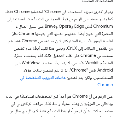
المتصفّحات المضمّنة
يتوفر "تقرير تجربة المستخدم في Chrome" لمتصفّح Chrome فقط،
كما يشير اسمه. على الرغم من توفّر العديد من المتصفّحات المستندة إلى
Chromium (مثل Edge وOpera وBrave على سبيل المثال لا
الحصر) التي تتيح أيضًا المقاييس نفسها التي يتيحها Chrome نظرًا
لقاعدة الرموز الأساسية المشتركة، إلا أنّ مستخدمي Chrome فقط هم
من يقدّمون البيانات إلى CrUX. ويعني هذا القيد أيضًا عدم تضمين
مستخدمي Chrome على نظام التشغيل iOS، لأنّه يستخدم محرّك
المتصفّح Webkit الأساسي. لا يتم أيضًا احتساب WebView على
Android ضمن "Chrome"، لذا لا يتم تضمين بيانات هؤلاء
المستخدمين، ولكن يتم تضمين
علامات التبويب المخصّصة في
.
Chrome
على الرغم من أنّ Chrome هو أحد أكثر المتصفحات استخدامًا في العالم،
وبالتالي من المرجّح أن يقدّم تمثيلًا واسعًا لأداء موقعك الإلكتروني في
معظم الحالات، إلا أنّ قياس أداء هذا المتصفّح فقط لا يمثّل بأي حال من