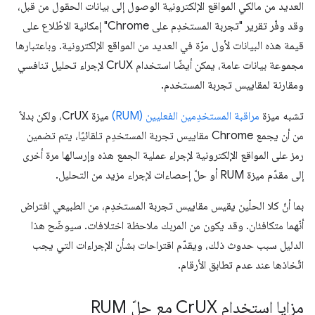
العديد من مالكي المواقع الإلكترونية الوصول إلى بيانات الحقول من قبل،
وقد وفّر تقرير "تجربة المستخدِم على Chrome" إمكانية الاطّلاع على
قيمة هذه البيانات لأول مرّة في العديد من المواقع الإلكترونية. وباعتبارها
مجموعة بيانات عامة، يمكن أيضًا استخدام CrUX لإجراء تحليل تنافسي
ومقارنة لمقاييس تجربة المستخدم.
تشبه ميزة
مراقبة المستخدِمين الفعليين (RUM)
ميزة CrUX، ولكن بدلاً
من أن يجمع Chrome مقاييس تجربة المستخدِم تلقائيًا، يتم تضمين
رمز على المواقع الإلكترونية لإجراء عملية الجمع هذه وإرسالها مرة أخرى
إلى مقدّم ميزة RUM أو حلّ إحصاءات لإجراء مزيد من التحليل.
بما أنّ كلا الحلّين يقيس مقاييس تجربة المستخدِم، من الطبيعي افتراض
أنّهما متكافئان. وقد يكون من المربك ملاحظة اختلافات. سيوضّح هذا
الدليل سبب حدوث ذلك، ويقدّم اقتراحات بشأن الإجراءات التي يجب
اتّخاذها عند عدم تطابق الأرقام.
مزايا استخدام Cr
UX مع حلّ RUM