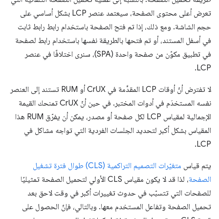
تعرض أعلى محتوى الصفحة، سيعتمد عنصر LCP بشكل أساسي على
حجم الشاشة. ومع ذلك، إذا تم فتح الصفحة باستخدام رابط رابط ثابت
في أسفل المستند، أو تم فتحها بالطريقة نفسها باستخدام رابط لصفحة
في تطبيق مكوّن من صفحة واحدة (SPA)، سنرى اختلافًا في عنصر
LCP.
لا تفترض أنّ أوقات LCP المقدَّمة في CrUX أو RUM تستند إلى العنصر
نفسه المستخدَم في أدوات المختبر. في حين أنّ CrUX تمنحك القيمة
الإجمالية لمقياس LCP لكل صفحة أو مصدر، يمكن أن يفرّق RUM هذا
المقياس بشكل أكبر لتحديد الجلسات الفردية التي تواجه مشاكل في
LCP.
يتم قياس
متغيّرات التصميم التراكمية (CLS)
طوال فترة تشغيل
الصفحة
، لذا قد لا يكون مقياس CLS الأولي لتحميل الصفحة تمثيليًا
للصفحات التي تتسبّب في حدوث تغييرات أكبر في وقت لاحق بعد
تحميل الصفحة وتفاعل المستخدم معها. وبالتالي، فإنّ الحصول على