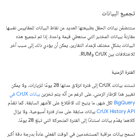
تجميع البيانات
ستتضمّن بيانات الحقل بطبيعتها العديد من نقاط البيانات للمقاييس نفسها
مقارنةً ببيانات المختبر التي ستعطي قيمة واحدة. إذا تم تجميع هذه
البيانات بشكلٍ مختلف لإعداد التقارير، يمكن أن يؤدي ذلك إلى سبب آخر
للاختلافات بين CrUX وRUM.
الفترة الزمنية
تستند بيانات CrUX إلى فترة انزلاق مدتها 28 يومًا للزيارات، ولا يمكن
تغيير هذا الإطار الزمني، على الرغم من أنّه يتم تخزين
بيانات CrUX في
BigQuery
لكل شهر، ما يتيح لك الاطّلاع على الأشهر السابقة، كما تقدّم
CrUX History API
بيانات سابقة على مدار فترة أسبوعية. ولا يزال
كلاهما يقدّم بيانات استنادًا إلى الفترة المتحركة التي تبلغ 28 يومًا.
تسمح بيانات مراقبة المستخدمين في الوقت الفعلي عادةً بدرجة دقة أكبر