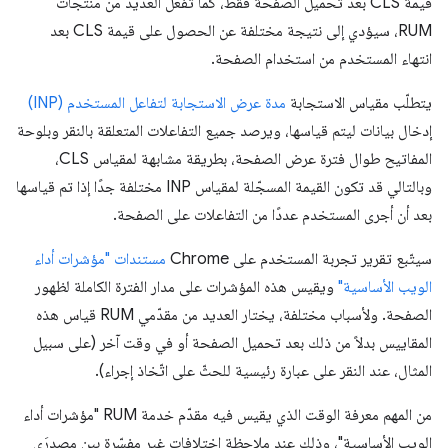
قيمة CLS بعد تحميل الصفحة فقط، كما تفعل العديد من منتجات
RUM، سيؤدي إلى نتيجة مختلفة عن الحصول على قيمة CLS بعد
انتهاء المستخدم من استخدام الصفحة.
يتطلّب مقياس الاستجابة
مدة عرض الاستجابة لتفاعل المستخدم (INP)
إدخال بيانات ليتم قياسها، ويرصد جميع التفاعلات المتعلقة بالنقر وبلوحة
المفاتيح طوال فترة عرض الصفحة، بطريقة مشابهة لمقياس CLS،
وبالتالي قد تكون القيمة المسجّلة لمقياس INP مختلفة جدًا إذا تم قياسها
بعد أن أجرى المستخدم عددًا من التفاعلات على الصفحة.
سيتّبع تقرير تجربة المستخدم على Chrome
مستندات "مؤشرات أداء
الويب الأساسية"
ويقيس هذه المؤشرات على مدار الفترة الكاملة لظهور
الصفحة. ولأسباب مختلفة، يختار العديد من مقدّمي RUM قياس هذه
المقاييس بدلاً من ذلك بعد تحميل الصفحة أو في وقت آخر (على سبيل
المثال، عند النقر على عبارة رئيسية للحثّ على اتّخاذ إجراء).
من المهم معرفة الوقت الذي يقيس فيه مقدّم خدمة RUM "مؤشرات أداء
الويب الأساسية"، وذلك عند ملاحظة اختلافات غير مفسّرة بين مصدرَي