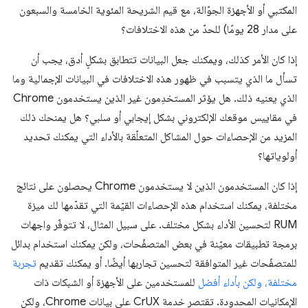
المكتبي أو الأجهزة الجوّالة، مع قيم الشريحة المئوية الخامسة والسبعون
على مدار 28 يومًا) للحدّ من هذه الاختلافات؟
إذا كان الأمر كذلك، ويمكنك جعل البيانات تتطابق بشكلٍ أدق، يجب أن
تسأل ما الذي يتسبب في ظهور هذه الاختلافات في البيانات الإجمالية وما
الذي يعنيه ذلك. هل يؤثر المستخدِمون غير الذين يستخدمون Chrome
في مقاييس موقعك الإلكتروني بشكل إيجابي أو سلبي؟ هل يمنحك ذلك
المزيد من الإحصاءات حول المشاكل المتعلّقة بالأداء التي يمكنك تحديد
أولوياتها؟
إذا كان المستخدمون الذين لا يستخدمون Chrome يحصلون على نتائج
مختلفة، يمكنك استخدام هذه الإحصاءات القيّمة التي تقدّمها لك ميزة
RUM لتحسين الأداء بشكل مختلف. على سبيل المثال، لا تتوفّر واجهات
برمجة تطبيقات معيّنة في بعض المتصفّحات، ولكن يمكنك استخدام بدائل
للمتصفّحات غير المتوافقة لتحسين تجاربها أيضًا. أو يمكنك تقديم
تجربة
مختلفة، ولكن بأداء أفضل
للمستخدمين على الأجهزة أو الشبكات ذات
الإمكانيات المحدودة. تقتصر خدمة CrUX على بيانات Chrome، ولكن