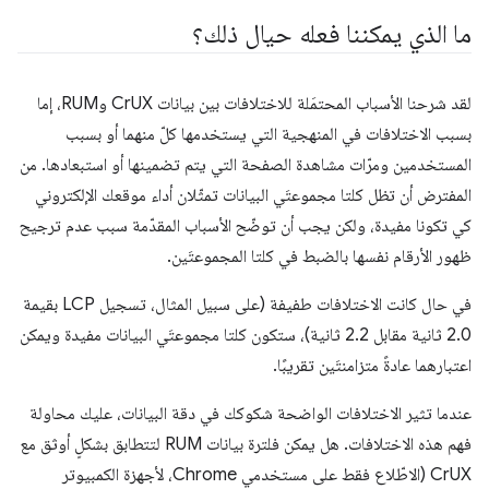
ما الذي يمكننا فعله حيال ذلك؟
لقد شرحنا الأسباب المحتمَلة للاختلافات بين بيانات CrUX وRUM، إما
بسبب الاختلافات في المنهجية التي يستخدمها كلّ منهما أو بسبب
المستخدمين ومرّات مشاهدة الصفحة التي يتم تضمينها أو استبعادها. من
المفترض أن تظل كلتا مجموعتَي البيانات تمثّلان أداء موقعك الإلكتروني
كي تكونا مفيدة، ولكن يجب أن توضّح الأسباب المقدّمة سبب عدم ترجيح
ظهور الأرقام نفسها بالضبط في كلتا المجموعتَين.
في حال كانت الاختلافات طفيفة (على سبيل المثال، تسجيل LCP بقيمة
2.0 ثانية مقابل 2.2 ثانية)، ستكون كلتا مجموعتَي البيانات مفيدة ويمكن
اعتبارهما عادةً متزامنتَين تقريبًا.
عندما تثير الاختلافات الواضحة شكوكك في دقة البيانات، عليك محاولة
فهم هذه الاختلافات. هل يمكن فلترة بيانات RUM لتتطابق بشكلٍ أوثق مع
CrUX (الاطّلاع فقط على مستخدمي Chrome، لأجهزة الكمبيوتر