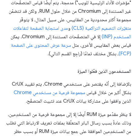
"مؤشرات الأداء الرئيسية للويب") مدمجة. يتم أيضًا قياس المتصفّحات
غير المستندة إلى Chromium من خلال حلول RUM، ولكن قد تتضمّن
مجموعة أكثر محدودية من المقاييس. على سبيل المثال، لا يتوفّر
متغيّرات التصميم التراكمية (CLS)
و
مدى استجابة الصفحة لتفاعلات
المستخدم (INP)
إلا في المتصفّحات المستندة إلى Chromium. يمكن
قياس بعض المقاييس الأخرى، مثل
سرعة عرض المحتوى على الصفحة
(FCP)
، بشكل مختلف تمامًا (راجِع القسم التالي).
المستخدمون الذين فعّلوا الميزة
بالإضافة إلى أنّه يقتصر على مستخدمي Chrome، يتم تقييد CrUX
بشكل أكبر من خلال قياس
مجموعة فرعية من مستخدمي Chrome
الذين وافقوا على مشاركة بيانات CrUX عند تثبيت المتصفّح.
لا ينظر مقدّمو ميزة RUM أيضًا إلا إلى مجموعة فرعية من المستخدِمين،
وذلك عادةً بسبب رسائل البانر المتعلّقة بملفات تعريف الارتباط التي تطلب
من المستخدِمين الموافقة على جمع بيانات ميزة RUM أو بسبب حظر