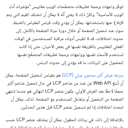
توفّر واجهات برمجة تطبيقات متصفّحات الويب مقاييس "مؤشرات أداء
الويب الأساسية"، ولكنّ ذلك لا يعني أنّه لا يمكن أن تختلف القيم التي يتم
الإبلاغ عنها باستخدامها. يمكن أن يؤدي
وقت
قياس المقياس بالضبط،
سواء عند تحميل الصفحة أو خلال دورة حياة الصفحة بالكامل، إلى
حدوث اختلافات. قد لا تقيس أدوات مراقبة المستخدمين في الوقت
الفعلي المقاييس بالطريقة نفسها في بعض الأحيان، حتى إذا كانت
تستخدم الأسماء نفسها وواجهات برمجة تطبيقات المتصفّح نفسها
للحصول على البيانات، ما قد يؤدي إلى حدوث التباس.
سرعة عرض أكبر محتوى مرئي (LCP)
هو مقياس لتحميل الصفحة. يمكن
أن تُبلغ Web API عن عدد من عناصر LCP في حال تحميل عناصر أكبر
حجمًا لاحقًا بعد العرض الأولي. يكون عنصر LCP النهائي هو عندما تنتهي
الصفحة من التحميل أو يتفاعل المستخدم مع الصفحة. لذلك، يمكن أن
تحدث اختلافات إذا تم تسجيل عنصر LCP قبل هذين الحدثَين.
بالإضافة إلى ذلك، في بيانات الحقول، يمكن أن يختلف عنصر LCP حسب
طريقة تحميل الصفحة. بالنسبة إلى عملية تحميل الصفحة التلقائية التي