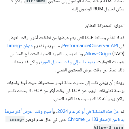
مخطّط CrUX، لأنّه يمكنه الوصول إلى محتوى
<iframe>
، ولكن لا
يمكن لحلول RUM الوصول إليه.
الموارد المشتركة النطاق
قد لا تقدّم وسائط LCP التي يتم عرضها من نطاقات أخرى وقت العرض
في
PerformanceObserver API
، ما لم يتم تقديم
عنوان Timing-
Allow-Origin
(TAO)، وذلك بسبب القيود الأمنية للمتصفّح للحدّ من
هجمات التوقيت.
يعود ذلك إلى وقت تحميل المورد
، ولكن قد يختلف
ذلك تمامًا عن وقت عرض المحتوى الفعلي.
ويمكن أن يؤدّي ذلك إلى حدوث حالة تبدو مستحيلة، حيث تُبلغ واجهات
برمجة تطبيقات الويب عن LCP في وقت أبكر من FCP. لا يحدث ذلك،
ولكن يبدو أنّه كذلك بسبب هذا القيد الأمني.
تم
حلّ هذه المشكلة في أواخر عام 2024
، و
أصبح وقت العرض أكثر سرعةً
بدءًا من الإصدار 133 من Chrome
حتى في حال عدم توفير
Timing-
.
Allow-Origin