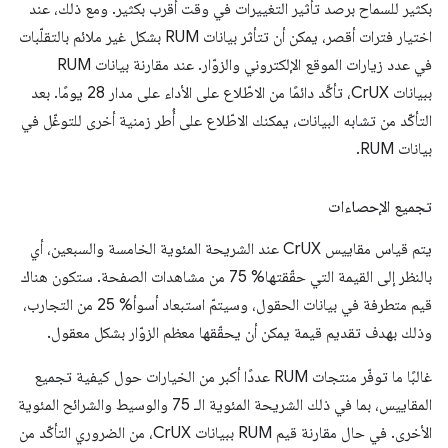
بكثير للسماح برصد تأثير التغييرات في وقت أقرب بكثير. ومع ذلك، عند
اختيار فترات أقصر، يمكن أن تتأثر بيانات RUM بشكل غير ملائم بالتقلّبات
في عدد زيارات الموقع الإلكتروني والزوّار. عند مقارنة بيانات RUM
ببيانات CrUX، تأكَّد دائمًا من الاطّلاع على الأداء على مدار 28 يومًا. بعد
التأكّد من تشابه البيانات، يمكنك الاطّلاع على أُطر زمنية أخرى للتوغّل في
بيانات RUM.
تجميع الإحصاءات
يتم قياس مقاييس CrUX عند الشريحة المئوية الخامسة والسبعين، أي
بالنظر إلى القيمة التي حقّقتها% 75 من مشاهدات الصفحة. ستكون هناك
قيم متطرفة في بيانات الحقول، وسيتمّ استبعاد أسوأ% 25 من التجارب،
وذلك بهدف تقديم قيمة يمكن أن يحقّقها معظم الزوّار بشكل معقول.
غالبًا ما توفّر منتجات RUM عددًا أكبر من الخيارات حول كيفية تجميع
المقاييس، بما في ذلك الشريحة المئوية الـ 75 والوسيط والشرائح المئوية
الأخرى. في حال مقارنة قيم RUM ببيانات CrUX، من الضروري التأكّد من