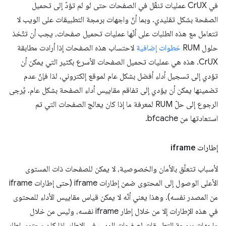
في CrUX عمليات تنقّل في الصفحات حتى لو لم تؤدّ إلى تحميل
الصفحة بشكل تقليدي. وبما أنّ واجهات برمجة التطبيقات على الويب لا
تتعامل مع هذه الطلبات على أنّها عمليات تحميل صفحات، يجب أن تتّخذ
حلول RUM
خطوات إضافية
لاحتساب هذه الصفحات إذا أرادت مطابقة
CrUX. هذه هي عمليات تحميل الصفحات الأسرع بكثير التي يمكن أن
تؤدي إلى تسجيل أداء أفضل بشكل عام لموقع إلكتروني، لذا فإنّ عدم
تضمينها يمكن أن يؤدي إلى تفاقم مقاييس أداء الصفحة بشكل عام. يُرجى
الرجوع إلى حلّ RUM لمعرفة ما إذا كان يعالج الصفحات التي تم
استعادتها من bfcache.
إطارات iframe
لأسباب تتعلّق بالأمان والخصوصية، لا يمكن للصفحات ذات المستوى
الأعلى الوصول إلى المحتوى ضمن إطارات iframe (حتى إطارات iframe
من المصدر نفسه). وهذا يعني أنّه لا يمكن قياس مقاييس الأداء للمحتوى
في هذه الإطارات إلا من خلال إطار iframe نفسه، وليس من خلال
واجهات برمجة التطبيقات لصفحات الويب في الإطار. إذا كان محتوى إطار