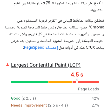
الاطّلاع على بيانات الشريحة المئوية الـ 75 لإجراء مقارنة بين القيم
المتشابهة.
تتضمّن بيانات المخطّط البياني في "تقرير تجربة المستخدِم على
Chrome" جميع البيانات المتاحة، وليس فقط الشريحة المئوية الخامسة
والسبعين، وتُظهر عدد مشاهدات الصفحة في كل تقييم، ولكن ستستند
النتيجة المجمّعة إلى الشريحة المئوية الخامسة والسبعين. يتم عرض
بيانات CrUX هذه في أدوات مثل
إحصاءات PageSpeed
: