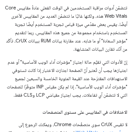
تتضمّن أدوات مراقبة المستخدمين في الوقت الفعلي عادةً مقاييس Core
Web Vitals هذه، ولكنها غالبًا ما تتضمّن العديد من المقاييس الأخرى
أيضًا. يقيس بعض مقدّمي ميزة قياس تجربة المستخدِم أيضًا تجربة
المستخدِم باستخدام مجموعة من جميع هذه المقاييس، ربما لتقديم
"مؤشر السعادة" أو ما شابه. عند مقارنة بيانات RUM ببيانات CrUX، تأكّد
من أنّك تقارن البيانات المتشابهة.
إنّ الأدوات التي تقيِّم حالة اجتياز "مؤشرات أداء الويب الأساسية" أو عدم
اجتيازها يجب أن تُعتبر أنّ الصفحة اجتازت الاختبار إذا كانت تستوفي
الاستهدافات المقترَحة عند القيمة المئوية الخامسة والسبعين لجميع
"مؤشرات أداء الويب الأساسية". إذا لم يكن مقياس INP متوفّرًا للصفحات
التي لا تتضمّن أي تفاعلات، يجب اجتياز مقياسَي LCP وCLS فقط.
الاختلافات في المقاييس على مستوى المتصفحات
لا تقيس CrUX سوى متصفّحات Chrome، ويمكنك الرجوع إلى