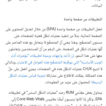
البيانات.
التطبيقات من صفحة واحدة
تعمل التطبيقات من صفحة واحدة (SPA) من خلال تعديل المحتوى على
الصفحة الحالية، بدلاً من تنفيذ عمليات تنقّل فعلية للصفحات على
مستوى المتصفّح. وهذا يعني أنّ المتصفّح لا يتعامل مع هذه العناصر على
أنّها عمليات تنقّل في الصفحة، على الرغم من أنّ المستخدمين يتعاملون
معها على هذا النحو.
لن تأخذ واجهات برمجة تطبيقات "مؤشرات أداء
الويب الأساسية" التي يوفّرها المتصفّح هذه العوامل في الاعتبار
، وبالتالي
لا تتيح CrUX عمليات التنقّل هذه في الصفحات. يجري العمل على حلّ
هذه المشكلة. يمكنك الاطّلاع على مشاركة
تجربة قياس عمليات التنقّل
البسيطة
للحصول على مزيد من المعلومات.
يحاول بعض مقدّمي RUM رصد "عمليات التنقّل السلس" في تطبيقات
SPA، ولكن إذا كانوا ينسِبون أيضًا مقاييس Core Web Vitals إلى
"عمليات التنقّل السلس" هذه، سيؤدّي ذلك إلى اختلافات مع CrUX لأنّ