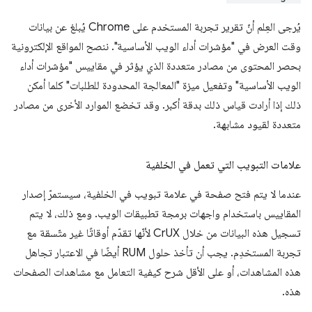
يُرجى العِلم أنّ تقرير تجربة المستخدم على Chrome يُبلغ عن بيانات
وقت العرض في "مؤشرات أداء الويب الأساسية". ننصح المواقع الإلكترونية
بحصر المحتوى من مصادر متعددة الذي يؤثر في مقاييس "مؤشرات أداء
الويب الأساسية" وتفعيل ميزة "المعالجة المحدودة للطلبات" كلما أمكن
ذلك إذا أرادت قياس ذلك بدقة أكبر. وقد تخضع الموارد الأخرى من مصادر
متعددة لقيود مشابهة.
علامات التبويب التي تعمل في الخلفية
عندما لا يتم فتح صفحة في علامة تبويب في الخلفية، سيستمرّ إصدار
المقاييس باستخدام واجهات برمجة تطبيقات الويب. ومع ذلك، لا يتم
تسجيل هذه البيانات من خلال CrUX لأنّها تقدّم أوقاتًا غير متّسقة مع
تجربة المستخدِم. يجب أن تأخذ حلول RUM أيضًا في الاعتبار تجاهل
هذه المشاهدات، أو على الأقل شرح كيفية التعامل مع مشاهدات الصفحات
هذه.