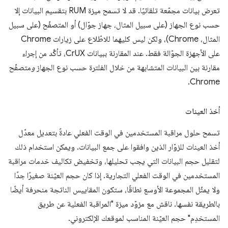
تعرض بيانات مجمّعة تلقائيًا. قد لا تسمح ميزة RUM بتقسيم البيانات إلا
حسب نوع الجهاز (على سبيل المثال، جهاز جوّال) أو المتصفّح (على سبيل
المثال، Chrome)، ولكن ليس كليهما للاطّلاع على زيارات Chrome
على الأجهزة الجوّالة فقط. عند المقارنة ببيانات CrUX، تأكَّد من إجراء
مقارنة بين البيانات المتشابهة من خلال الفلترة حسب نوع الجهاز
و
متصفّح
Chrome.
أخذ العينات
تسمح حلول مراقبة المستخدمين في الوقت الفعلي عادةً بتعديل معدّل
أخذ العينات للزوّار الذين وافقوا على جمع البيانات. ويمكن استخدام ذلك
لتقليل حجم البيانات التي يجب تحليلها، وتخفيض تكاليف خدمات مراقبة
المستخدمين في الوقت الفعلي التجارية. إذا كان حجم العيّنة صغيرًا جدًا
ولا يمثّل المجموعة الأوسع نطاقًا، ستكون المقاييس الناتجة منحرفة أيضًا
بالطريقة نفسها. ناقش مع مزوّد ميزة "المراقبة الفعلية عن طريق
المستخدِم" حجم العيّنة المناسب لموقعك الإلكتروني.