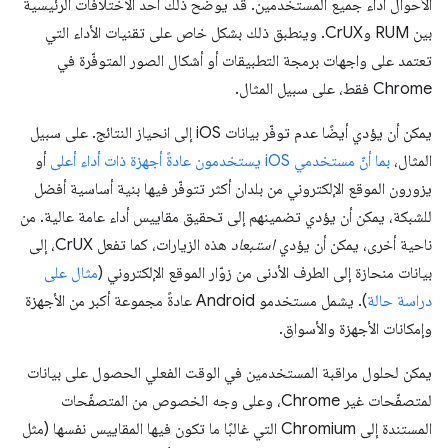
الأحوال أداء جميع المستخدمين. قد يوضّح ذلك أحد الاختلافات الرئيسية
بين RUM وCrUX. وينطبق ذلك بشكل خاص على تقنيات الأداء التي
تعتمد على واجهات برمجة التطبيقات أو أشكال الصور المتوفّرة في
Chrome فقط، على سبيل المثال.
يمكن أن يؤدي أيضًا عدم توفّر بيانات iOS إلى انحياز النتائج. على سبيل
المثال،
بما أنّ مستخدمي iOS يستخدمون عادةً أجهزة ذات أداء أعلى
أو
يزورون الموقع الإلكتروني من بلدان أكثر تتوفّر فيها بنية أساسية أفضل
للشبكة، يمكن أن يؤدي تضمينهم إلى تحقيق مقاييس أداء عامة عالية. من
ناحية أخرى، يمكن أن يؤدي
استبعاد
هذه الزيارات، كما تفعل CrUX، إلى
بيانات منحازة إلى الطرف الأدنى من زوّار الموقع الإلكتروني (
مثال على
دراسة حالة
). يشمل مستخدمو Android عادةً مجموعة أكبر من الأجهزة
وإمكانات الأجهزة والأسواق.
يمكن لحلول مراقبة المستخدمين في الوقت الفعلي الحصول على بيانات
لمتصفّحات غير Chrome، وعلى وجه الخصوص من المتصفّحات
المستندة إلى Chromium التي غالبًا ما تكون فيها المقاييس نفسها (مثل