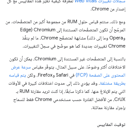
سجلّات تغييرات Web Vitals
لمعرفة كيفية تغيُّر هذه المقاييس مع كل
إصدار من Chrome.
ومع ذلك، ستتم قياس حلول RUM من مجموعة أكبر من المتصفّحات. من
المرجّح أن تكون المتصفّحات المستندة إلى Chromium (Edge
وOpera وما إلى ذلك) مشابهة لمتصفّح Chrome، ما لم ينفِّذ
Chrome تغييرات جديدة كما هو موضّح في سجلّ التغييرات.
بالنسبة إلى المتصفّحات غير المستندة إلى Chromium، يمكن أن تكون
الاختلافات أكثر وضوحًا. على سبيل المثال، يتوفّر مقياس
سرعة عرض
المحتوى على الصفحة (FCP)
في Safari وFirefox، ولكن
يتم قياسه
بطريقة مختلفة
. وقد يؤدي ذلك إلى حدوث اختلافات كبيرة في الأوقات
التي يتم الإبلاغ عنها. كما ذكرنا سابقًا، إذا كنت تريد مقارنة RUM بـ
CrUX، من الأفضل الفلترة حسب مستخدمي Chrome فقط للسماح
بإجراء مقارنة مماثلة.
توقيت المقاييس