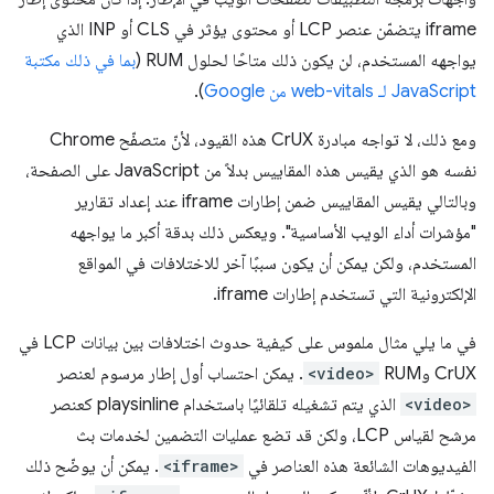
iframe يتضمّن عنصر LCP أو محتوى يؤثر في CLS أو INP الذي
يواجهه المستخدم، لن يكون ذلك متاحًا لحلول RUM (
بما في ذلك مكتبة
JavaScript لـ web-vitals من Google
).
ومع ذلك، لا تواجه مبادرة CrUX هذه القيود، لأنّ متصفّح Chrome
نفسه هو الذي يقيس هذه المقاييس بدلاً من JavaScript على الصفحة،
وبالتالي يقيس المقاييس ضمن إطارات iframe عند إعداد تقارير
"مؤشرات أداء الويب الأساسية". ويعكس ذلك بدقة أكبر ما يواجهه
المستخدم، ولكن يمكن أن يكون سببًا آخر للاختلافات في المواقع
الإلكترونية التي تستخدم إطارات iframe.
في ما يلي مثال ملموس على كيفية حدوث اختلافات بين بيانات LCP في
CrUX وRUM
<video>
. يمكن احتساب أول إطار مرسوم لعنصر
<video>
الذي يتم تشغيله تلقائيًا باستخدام playsinline كعنصر
مرشح لقياس LCP، ولكن قد تضع عمليات التضمين لخدمات بث
الفيديوهات الشائعة هذه العناصر في
<iframe>
. يمكن أن يوضّح ذلك